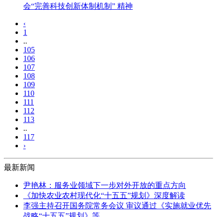
会“完善科技创新体制机制” 精神
‹
1
..
105
106
107
108
109
110
111
112
113
..
117
›
最新新闻
尹艳林：服务业领域下一步对外开放的重点方向
《加快农业农村现代化“十五五”规划》深度解读
李强主持召开国务院常务会议 审议通过《实施就业优先
战略“十五五”规划》等