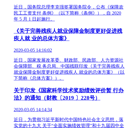
近日，国务院总理李克强签署国务院令，公布《保障农
民工工资支付 条例》（以下简称《条例》），自 2020
年 5 月 1 日起施行。
《关于完善残疾人就业保障金制度更好促进残
疾人就 业的总体方案》
2020-03-05 14:16:02
近日，国家发展改革委、财政部、民政部、人力资源社
会保障部、税 务总局、中国残联印发《关于完善残疾人
就业保障金制度更好促进残疾人 就业的总体方案》（以
下简称《总体方案》）。
关于印发《国家科学技术奖励绩效评价暂 行办
法》的通知（财教〔2019 〕228号）
2020-03-05 14:14:34
近日，为贯彻习近平新时代中国特色社会主义思想，落
实党的十九大 关于“全面实施绩效管理”和十九届四中全