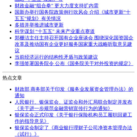
财政金融“组合拳” 更大力度支持扩内需
国新办举行国务院政策例行吹风会 介绍《城市更新“十
五五”规划》有关情况
多措并举推进城市更新
科学谋划 “十五五” 未来产业重点赛道
郑栅洁主任主持召开国有企业座谈会 围绕深化国资国企
改革及推动国有企业更好服务国家重大战略听取意见建
议
当前经济运行的结构性矛盾与政策建议
李强签署国务院令 公布《国务院关于对外投资的规定》
热点文章
财政部 商务部关于印发《服务业发展资金管理办法》的
通知
人民银行、银保监会、证监会和外汇局联合制定并发布
《关于进一步规范金融营销宣传行为的通知》
银保监会正式印发《关于银行保险机构员工履职回避工
作的指导意见》
银保监会制定了《商业银行理财子公司净资本管理办法
（试行）》