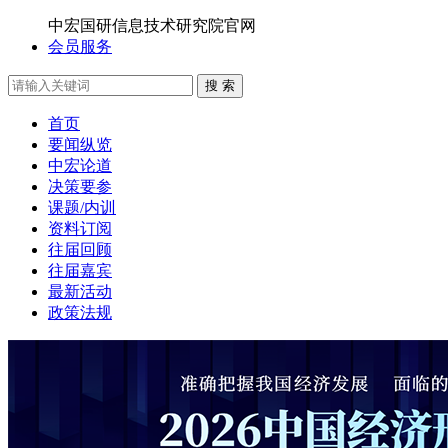
中宏国研信息技术研究院官网
会员服务
搜 索
首页
要闻纵览
中宏论道
决策要参
课题/内训
资料订阅
往届回顾
往届嘉宾
最新活动
政策法规