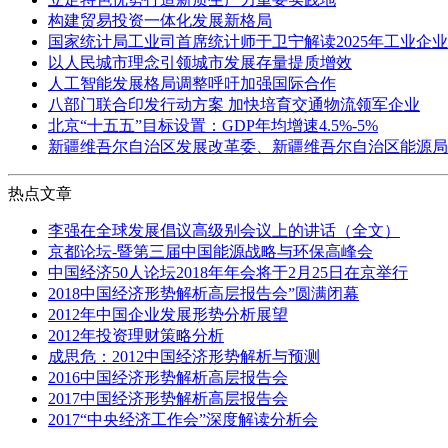
构建贸易投资一体化发展新格局
国家统计局工业司首席统计师于卫宁解读2025年工业企
以人民城市理念引领城市发展存量提质增效
人工智能发展格局调整呼吁加强国际合作
八部门联合印发行动方案 加快培育交通物流领军企业
北京“十五五”目标设置：GDP年均增速4.5%-5%
新疆维吾尔自治区发展改革委、新疆维吾尔自治区能源局
热点文章
李强在全球发展倡议高级别会议上的讲话（全文）
京都论坛-暨第三届中国能源战略与环保高峰会
中国经济50人论坛2018年年会将于2月25日在京举行
2018中国经济形势解析高层报告会”圆满闭幕
2012年中国企业发展形势分析展望
2012年投资理财策略分析
成思危：2012中国经济形势解析与预测
2016中国经济形势解析高层报告会
2017中国经济形势解析高层报告会
2017“中央经济工作会”深度解读分析会