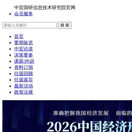
中宏国研信息技术研究院官网
会员服务
搜 索
首页
要闻纵览
中宏论道
决策要参
课题/内训
资料订阅
往届回顾
往届嘉宾
最新活动
政策法规