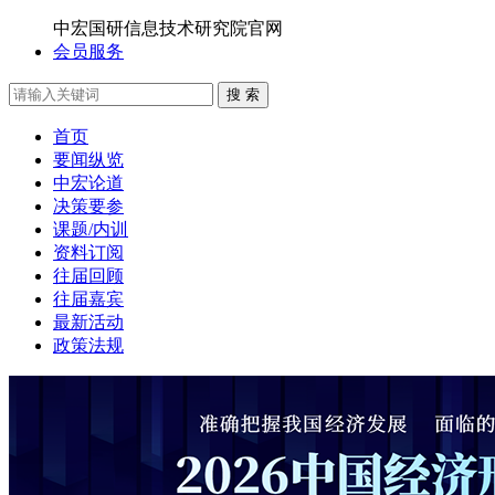
中宏国研信息技术研究院官网
会员服务
搜 索
首页
要闻纵览
中宏论道
决策要参
课题/内训
资料订阅
往届回顾
往届嘉宾
最新活动
政策法规