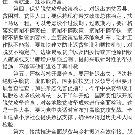
住、有就业、逐步能致富。
第四，保持脱贫攻坚政策稳定。对退出的贫困县、
贫困村、贫困人口，要保持现有帮扶政策总体稳定，扶
上马送一程。可以考虑设个过渡期，过渡期内，要严格
落实摘帽不摘责任、摘帽不摘政策、摘帽不摘帮扶、摘
帽不摘监管的要求，主要政策措施不能急刹车，驻村工
作队不能撤。要加快建立防止返贫监测和帮扶机制，对
脱贫不稳定户、边缘易致贫户以及因疫情或其他原因收
入骤减或支出骤增户加强监测，提前采取针对性的帮扶
措施，不能等他们返贫了再补救。
第五，严格考核开展普查。要严把退出关，坚决杜
绝数字脱贫、虚假脱贫。国务院扶贫开发领导小组要开
展督查巡查，加强常态化督促指导，今年中央将继续开
展脱贫攻坚成效考核。从下半年开始，国家要组织开展
脱贫攻坚普查，对各地脱贫攻坚成效进行全面检验。这
是一件大事。要为党中央适时宣布打赢脱贫攻坚战、全
面建成小康社会提供数据支撑，确保经得起历史和人民
检验。
第六，接续推进全面脱贫与乡村振兴有效衔接。脱