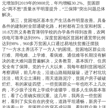
元增加到2019年的9808元，年均增幅30.2%。贫困群
众“两不愁”质量水平明显提升，“三保障”突出问题总体
解决。
第三，贫困地区基本生产生活条件明显改善。具备
条件的建制村全部通硬化路，村村都有卫生室和村医，
10.8万所义务教育薄弱学校的办学条件得到改善，农网
供电可靠率达到99%，深度贫困地区贫困村通宽带比例
达到98%，960多万贫困人口通过易地扶贫搬迁摆脱
了“一方水土养活不了一方人”的困境。贫困地区群众出
行难、用电难、上学难、看病难、通信难等长期没有解
决的老大难问题普遍解决，义务教育、基本医疗、住房
安全有了保障。党的十八大以来，我每年都到贫困地区
考察调研，前几年去，沿途山路颠颠簸簸，进了村坑坑
洼洼，晴天尘土满鞋，雨天道路泥泞，贫困户房子破破
烂烂、有的家徒四壁，一些贫困群众一年也吃不上几次
肉，不少孩子没有上学或中途辍学，很多人生病基本靠
扛，看了心里确实很沉重。这几年，我再去一些贫困
村，看到了实实在在的变化，道路平坦通畅，新房子一
片连着一片，贫困群众吃穿不成问题。看到群众脸上洋