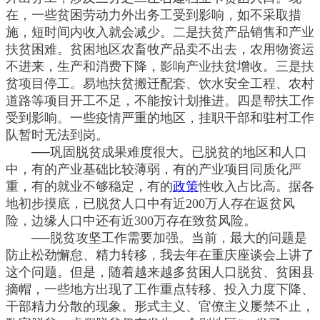
在，一些贫困劳动力外出务工受到影响，如不采取措
施，短时间内收入就会减少。二是扶贫产品销售和产业
扶贫困难。贫困地区农畜牧产品卖不出去，农用物资运
不进来，生产和消费下降，影响产业扶贫增收。三是扶
贫项目停工。易地扶贫搬迁配套、饮水安全工程、农村
道路等项目开工不足，不能按计划推进。四是帮扶工作
受到影响。一些疫情严重的地区，挂职干部和驻村工作
队暂时无法到岗。
──巩固脱贫成果难度很大。已脱贫的地区和人口
中，有的产业基础比较薄弱，有的产业项目同质化严
重，有的就业不够稳定，有的
政策
性收入占比高。据各
地初步摸底，已脱贫人口中有近200万人存在返贫风
险，边缘人口中还有近300万存在致贫风险。
──脱贫攻坚工作需要加强。当前，最大的问题是
防止松劲懈怠、精力转移，我去年在重庆座谈会上讲了
这个问题。但是，随着越来越多贫困人口脱贫、贫困县
摘帽，一些地方出现了工作重点转移、投入力度下降、
干部精力分散的现象。形式主义、官僚主义屡禁不止，