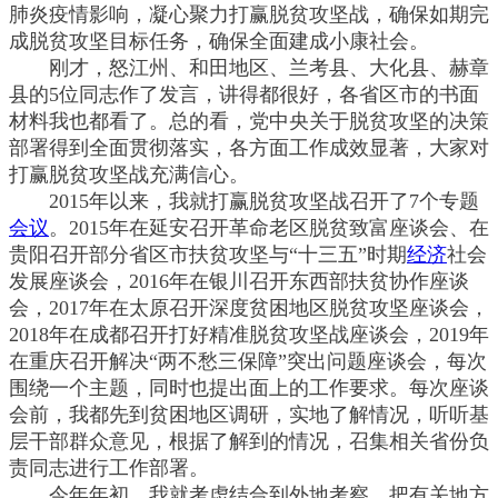
肺炎疫情影响，凝心聚力打赢脱贫攻坚战，确保如期完
成脱贫攻坚目标任务，确保全面建成小康社会。
刚才，怒江州、和田地区、兰考县、大化县、赫章
县的5位同志作了发言，讲得都很好，各省区市的书面
材料我也都看了。总的看，党中央关于脱贫攻坚的决策
部署得到全面贯彻落实，各方面工作成效显著，大家对
打赢脱贫攻坚战充满信心。
2015年以来，我就打赢脱贫攻坚战召开了7个专题
会议
。2015年在延安召开革命老区脱贫致富座谈会、在
贵阳召开部分省区市扶贫攻坚与“十三五”时期
经济
社会
发展座谈会，2016年在银川召开东西部扶贫协作座谈
会，2017年在太原召开深度贫困地区脱贫攻坚座谈会，
2018年在成都召开打好精准脱贫攻坚战座谈会，2019年
在重庆召开解决“两不愁三保障”突出问题座谈会，每次
围绕一个主题，同时也提出面上的工作要求。每次座谈
会前，我都先到贫困地区调研，实地了解情况，听听基
层干部群众意见，根据了解到的情况，召集相关省份负
责同志进行工作部署。
今年年初，我就考虑结合到外地考察，把有关地方