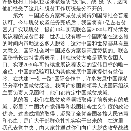
许多驻村工作队拉起来就是防“疫”队、战“疫”队，这同
他们经受了这几年脱贫工作历练是分不开的。
第六，中国减贫方案和减贫成就得到国际社会普遍
认可。今年脱贫攻坚任务完成后，我国将有1亿左右贫
困人口实现脱贫，提前10年实现联合国2030年可持续发
展议程的减贫目标，世界上没有哪一个国家能在这么短
的时间内帮助这么多人脱贫，这对中国和世界都具有重
大意义。国际社会对中国减贫方案是高度赞扬的。联合
国秘书长古特雷斯表示，精准扶贫方略是帮助贫困人
口、实现2030年可持续发展议程设定的宏伟目标的唯一
途径，中国的经验可以为其他发展中国家提供有益借
鉴。在共建“一带一路”国际合作中，许多发展中国家希
望分享中国减贫经验。我同许多国家领导人或国际组织
主要负责人见面时，他们都肯定中国减贫成就。
总的看，我们在脱贫攻坚领域取得了前所未有的成
就，彰显了中国共产党领导和我国社会主义制度的政治
优势。这些成绩的取得，凝聚了全党全国各族人民智慧
和心血，是广大干部群众扎扎实实干出来的。在这里，
我代表党中央，向大家并通过你们向广大脱贫攻坚战线