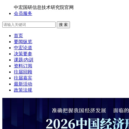
中宏国研信息技术研究院官网
会员服务
搜 索
首页
要闻纵览
中宏论道
决策要参
课题/内训
资料订阅
往届回顾
往届嘉宾
最新活动
政策法规