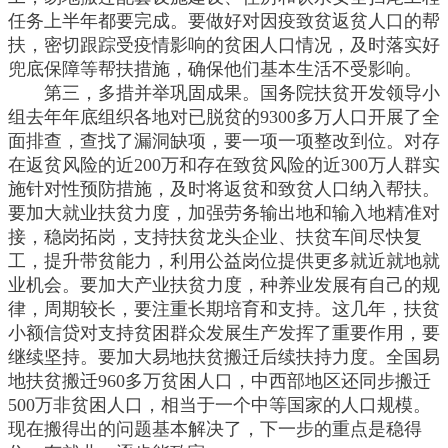
任务上半年都要完成。要做好对因疫致贫返贫人口的帮
扶，密切跟踪受疫情影响的贫困人口情况，及时落实好
兜底保障等帮扶措施，确保他们基本生活不受影响。
第三，多措并举巩固成果。国务院扶贫开发领导小
组去年年底组织各地对已脱贫的9300多万人口开展了全
面排查，查找了漏洞缺项，要一项一项整改到位。对存
在返贫风险的近200万和存在致贫风险的近300万人群实
施针对性预防措施，及时将返贫和致贫人口纳入帮扶。
要加大就业扶贫力度，加强劳务输出地和输入地精准对
接，稳岗拓岗，支持扶贫龙头企业、扶贫车间尽快复
工，提升带贫能力，利用公益岗位提供更多就近就地就
业机会。要加大产业扶贫力度，种养业发展有自己的规
律，周期较长，要注重长期培育和支持。这几年，扶贫
小额信贷对支持贫困群众发展生产发挥了重要作用，要
继续坚持。要加大易地扶贫搬迁后续扶持力度。全国易
地扶贫搬迁960多万贫困人口，中西部地区还同步搬迁
500万非贫困人口，相当于一个中等国家的人口规模。
现在搬得出的问题基本解决了，下一步的重点是稳得