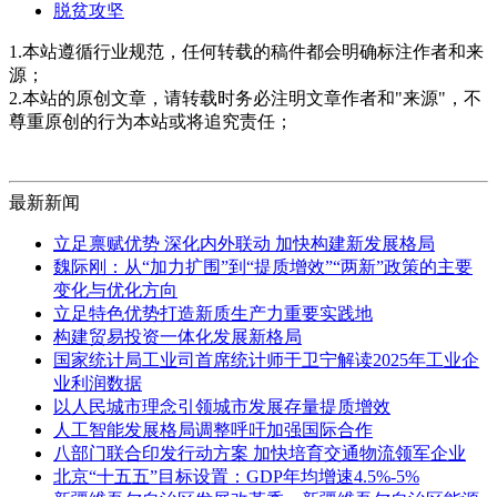
脱贫攻坚
1.本站遵循行业规范，任何转载的稿件都会明确标注作者和来
源；
2.本站的原创文章，请转载时务必注明文章作者和"来源"，不
尊重原创的行为本站或将追究责任；
最新新闻
立足禀赋优势 深化内外联动 加快构建新发展格局
魏际刚：从“加力扩围”到“提质增效”“两新”政策的主要
变化与优化方向
立足特色优势打造新质生产力重要实践地
构建贸易投资一体化发展新格局
国家统计局工业司首席统计师于卫宁解读2025年工业企
业利润数据
以人民城市理念引领城市发展存量提质增效
人工智能发展格局调整呼吁加强国际合作
八部门联合印发行动方案 加快培育交通物流领军企业
北京“十五五”目标设置：GDP年均增速4.5%-5%