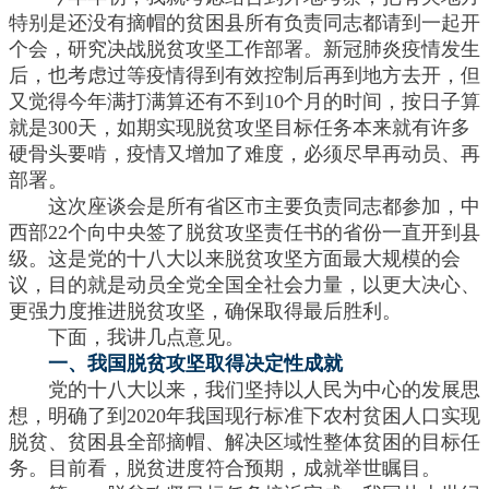
特别是还没有摘帽的贫困县所有负责同志都请到一起开
个会，研究决战脱贫攻坚工作部署。新冠肺炎疫情发生
后，也考虑过等疫情得到有效控制后再到地方去开，但
又觉得今年满打满算还有不到10个月的时间，按日子算
就是300天，如期实现脱贫攻坚目标任务本来就有许多
硬骨头要啃，疫情又增加了难度，必须尽早再动员、再
部署。
这次座谈会是所有省区市主要负责同志都参加，中
西部22个向中央签了脱贫攻坚责任书的省份一直开到县
级。这是党的十八大以来脱贫攻坚方面最大规模的会
议，目的就是动员全党全国全社会力量，以更大决心、
更强力度推进脱贫攻坚，确保取得最后胜利。
下面，我讲几点意见。
一、我国脱贫攻坚取得决定性成就
党的十八大以来，我们坚持以人民为中心的发展思
想，明确了到2020年我国现行标准下农村贫困人口实现
脱贫、贫困县全部摘帽、解决区域性整体贫困的目标任
务。目前看，脱贫进度符合预期，成就举世瞩目。