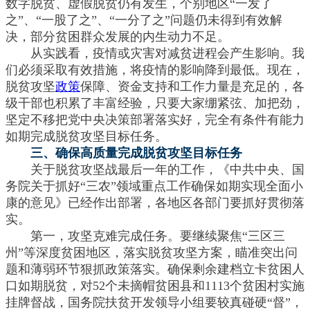
数字脱贫、虚假脱贫仍有发生，个别地区“一发了
之”、“一股了之”、“一分了之”问题仍未得到有效解
决，部分贫困群众发展的内生动力不足。
从实践看，疫情或灾害对减贫进程会产生影响。我
们必须采取有效措施，将疫情的影响降到最低。现在，
脱贫攻坚
政策
保障、资金支持和工作力量是充足的，各
级干部也积累了丰富经验，只要大家绷紧弦、加把劲，
坚定不移把党中央决策部署落实好，完全有条件有能力
如期完成脱贫攻坚目标任务。
三、确保高质量完成脱贫攻坚目标任务
关于脱贫攻坚战最后一年的工作，《中共中央、国
务院关于抓好“三农”领域重点工作确保如期实现全面小
康的意见》已经作出部署，各地区各部门要抓好贯彻落
实。
第一，攻坚克难完成任务。要继续聚焦“三区三
州”等深度贫困地区，落实脱贫攻坚方案，瞄准突出问
题和薄弱环节狠抓政策落实。确保剩余建档立卡贫困人
口如期脱贫，对52个未摘帽贫困县和1113个贫困村实施
挂牌督战，国务院扶贫开发领导小组要较真碰硬“督”，