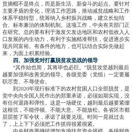
贫摘帽不是终点，而是新生活、新奋斗的起点。要针对
主要矛盾的变化，理清工作思路，推动减贫战略和工作
体系平稳转型，统筹纳入乡村振兴战略，建立长短结
合、标本兼治的体制机制。这项工作，中央有关部门正
在研究。总的要有利于激发欠发达地区和农村低收入人
口发展的内生动力，有利于实施精准帮扶，促进逐步实
现共同富裕。有条件的地方，也可以结合实际先做起
来，为面上积累经验。
四、加强党对打赢脱贫攻坚战的领导
“其作始也简，其将毕也必巨。”脱贫攻坚越到最后
越要加强和改善党的领导。各级党委（党组）一定要履
职尽责、不辱使命。
到2020年现行标准下的农村贫困人口全部脱贫，是
党中央向全国人民作出的郑重承诺，必须如期实现，没
有任何退路和弹性。这是一场硬仗，越到最后越要紧绷
这根弦，不能停顿、不能大意、不能放松。各省区市都
层层签了军令状，承诺了就要兑现。时间一晃就过去
了，上上下下必须把工作抓得很紧很紧。
中央财政要继续增加专项扶贫资金规模，各级财政