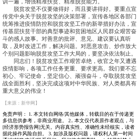
训一遍，增强精准扶贫、精准脱贫能力。
脱贫攻坚不仅要做得好，而且要讲得好。要重点宣
传党中央关于脱贫攻坚的决策部署，宣传各地区各部门
统筹推进疫情防控和脱贫攻坚工作的新举措好办法，宣
传基层扶贫干部的典型事迹和贫困地区人民群众艰苦奋
斗的感人故事。对善意的批评、意见、建议要认真听
取，及时改进工作，解决问题。对恶意攻击、炒作放大
个别问题影响脱贫攻坚工作大局的，要坚决依法制止。
同志们！脱贫攻坚工作艰苦卓绝，收官之年又遭遇
疫情影响，各项工作任务更重、要求更高。我们要不忘
初心、牢记使命，坚定信心、顽强奋斗，夺取脱贫攻坚
战全面胜利，坚决完成这项对中华民族、对人类都具有
重大意义的伟业！
【来源：新华网】
免责声明： 1. 本文转自网络/其他媒体，转载目的在于传递更
多信息供参考，非商业用途。 2.. 本文仅代表原作者观点，与
[经济形势报告网]无关。内容真实性、准确性未经核实，读者
据此操作风险自担。 3. 如涉及版权问题，请权利人第一时间