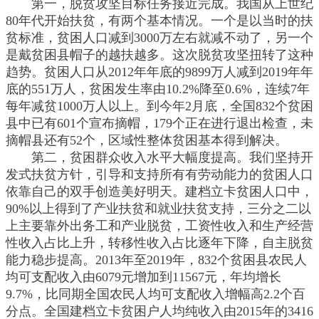
第一，脱贫攻坚目标任务接近完成。我国从上世纪
80年代开始扶贫，有两个基本情况。一个是以当时的扶
贫标准，贫困人口减到3000万左右就减不动了，另一个
是戴贫困县帽子的越扶越多。这次脱贫攻坚扭转了这种
趋势。贫困人口从2012年年底的9899万人减到2019年年
底的551万人，贫困发生率由10.2%降至0.6%，连续7年
每年减贫1000万人以上。到今年2月底，全国832个贫困
县中已有601个宣布摘帽，179个正在进行退出检查，未
摘帽县还有52个，区域性整体贫困基本得到解决。
第二，贫困群众收入水平大幅度提高。我们坚持开
发式扶贫方针，引导和支持所有有劳动能力的贫困人口
依靠自己的双手创造美好明天。建档立卡贫困人口中，
90%以上得到了产业扶贫和就业扶贫支持，三分之二以
上主要靠外出务工和产业脱贫，工资性收入和生产经营
性收入占比上升，转移性收入占比逐年下降，自主脱贫
能力稳步提高。2013年至2019年，832个贫困县农民人
均可支配收入由6079元增加到11567元，年均增长
9.7%，比同期全国农民人均可支配收入增幅高2.2个百
分点。全国建档立卡贫困户人均纯收入由2015年的3416