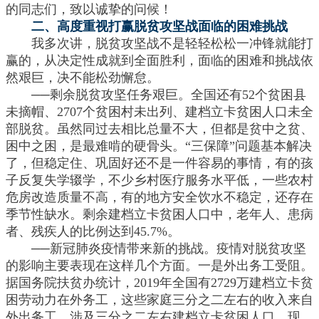
的同志们，致以诚挚的问候！
二、高度重视打赢脱贫攻坚战面临的困难挑战
我多次讲，脱贫攻坚战不是轻轻松松一冲锋就能打
赢的，从决定性成就到全面胜利，面临的困难和挑战依
然艰巨，决不能松劲懈怠。
──剩余脱贫攻坚任务艰巨。全国还有52个贫困县
未摘帽、2707个贫困村未出列、建档立卡贫困人口未全
部脱贫。虽然同过去相比总量不大，但都是贫中之贫、
困中之困，是最难啃的硬骨头。“三保障”问题基本解决
了，但稳定住、巩固好还不是一件容易的事情，有的孩
子反复失学辍学，不少乡村医疗服务水平低，一些农村
危房改造质量不高，有的地方安全饮水不稳定，还存在
季节性缺水。剩余建档立卡贫困人口中，老年人、患病
者、残疾人的比例达到45.7%。
──新冠肺炎疫情带来新的挑战。疫情对脱贫攻坚
的影响主要表现在这样几个方面。一是外出务工受阻。
据国务院扶贫办统计，2019年全国有2729万建档立卡贫
困劳动力在外务工，这些家庭三分之二左右的收入来自
外出务工，涉及三分之二左右建档立卡贫困人口。现