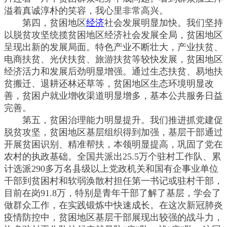
溢着真诚淳朴的笑容，我心里非常高兴。
第四，贫困地区
经济
社会发展明显加快。我们坚持
以脱贫攻坚统揽贫困地区经济社会发展全局，贫困地区
呈现出新的发展局面。特色产业不断壮大，产业扶贫、
电商扶贫、光伏扶贫、旅游扶贫等较快发展，贫困地区
经济活力和发展后劲明显增强。通过生态扶贫、易地扶
贫搬迁、退耕还林还草等，贫困地区生态环境明显改
善，贫困户就业增收渠道明显增多，基本公共服务日益
完善。
第五，贫困治理能力明显提升。我们推进抓党建促
脱贫攻坚，贫困地区基层组织得到加强，基层干部通过
开展贫困识别、精准帮扶，本领明显提高，巩固了党在
农村的执政基础。全国共派出25.5万个驻村工作队、累
计选派290多万名县级以上党政机关和国有企事业单位
干部到贫困村和软弱涣散村担任第一书记或驻村干部，
目前在岗91.8万，特别是青年干部了解了基层，学会了
做群众工作，在实践锻炼中快速成长。在这次新冠肺炎
疫情防控中，贫困地区基层干部展现出较强的战斗力，