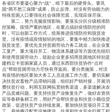
各省区市要凝心聚力“战”，啃下最后的硬骨头。要巩
固“两不愁三保障”成果，防止反弹。对没有劳动能力的
特殊贫困人口要强化社会保障兜底，实现应保尽保。
第二，努力克服疫情影响。要落实分区分级精准防
控策略。疫情严重的地区，在重点搞好疫情防控的同
时，可以创新工作方式，统筹推进疫情防控和脱贫攻
坚。没有疫情或疫情较轻的地区，要集中精力加快推进
脱贫攻坚。要优先支持贫困劳动力务工就业，在企业复
工复产、重大项目开工、物流体系建设等方面优先组织
和使用贫困劳动力，鼓励企业更多招用贫困地区特别是
建档立卡贫困家庭人员，通过东西部扶贫协作“点对
点”帮助贫困劳动力尽快有序返岗。要分类施策，对没
有疫情的地区要加大务工人员送接工作力度。要切实解
决扶贫农畜牧产品滞销问题，组织好产销对接，开展消
费扶贫行动，利用互联网拓宽销售渠道，多渠道解决农
产品卖难问题。要支持扶贫产业恢复生产，做好农资供
应等春耕备耕工作，用好产业帮扶资金和扶贫小额信贷
政策，促进扶贫产业持续发展。要加快扶贫项目开工复
工，易地搬迁配套设施建设、住房和饮水安全扫尾工程