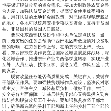
也要保证脱贫攻坚的资金需求。要加大财政涉农资金整
合力度，加强扶贫资金监管，提高资金使用效率和效
益，用好扶贫的土地和金融政策。对已经实现稳定脱贫
的地方，各地可以统筹安排专项扶贫资金，支持非贫困
县、非贫困村的贫困人口脱贫。
要深化东西部扶贫协作和中央单位定点扶贫。当
前，最突出的任务是帮助中西部地区降低疫情对脱贫攻
坚的影响，在劳务协作上帮、在消费扶贫上帮。长远
看，东西部扶贫协作要立足国家区域发展总体战略，深
化区域合作，推进东部产业向西部梯度转移，实现产业
互补、人员互动、技术互学、观念互通、作风互鉴，共
同发展。
脱贫攻坚任务能否高质量完成，关键在人，关键在
干部队伍作风。要加强扶贫领域作风建设，坚决反对形
式主义、官僚主义，减轻基层负担，做好工作、生活、
安全等各方面保障，让基层扶贫干部心无旁骛投入到疫
情防控和脱贫攻坚工作中去。要加强脱贫攻坚干部培
训，确保新选派的驻村干部和新上任的乡村干部全部轮