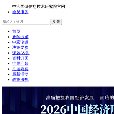
中宏国研信息技术研究院官网
会员服务
搜 索
首页
要闻纵览
中宏论道
决策要参
课题/内训
资料订阅
往届回顾
往届嘉宾
最新活动
政策法规