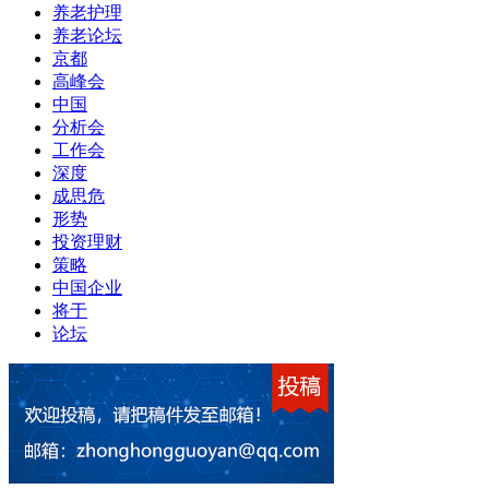
养老护理
养老论坛
京都
高峰会
中国
分析会
工作会
深度
成思危
形势
投资理财
策略
中国企业
将于
论坛