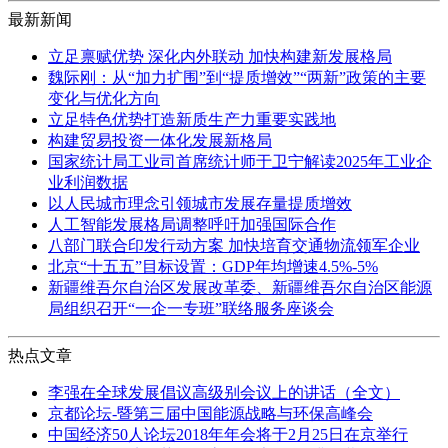
最新新闻
立足禀赋优势 深化内外联动 加快构建新发展格局
魏际刚：从“加力扩围”到“提质增效”“两新”政策的主要
变化与优化方向
立足特色优势打造新质生产力重要实践地
构建贸易投资一体化发展新格局
国家统计局工业司首席统计师于卫宁解读2025年工业企
业利润数据
以人民城市理念引领城市发展存量提质增效
人工智能发展格局调整呼吁加强国际合作
八部门联合印发行动方案 加快培育交通物流领军企业
北京“十五五”目标设置：GDP年均增速4.5%-5%
新疆维吾尔自治区发展改革委、新疆维吾尔自治区能源
局组织召开“一企一专班”联络服务座谈会
热点文章
李强在全球发展倡议高级别会议上的讲话（全文）
京都论坛-暨第三届中国能源战略与环保高峰会
中国经济50人论坛2018年年会将于2月25日在京举行