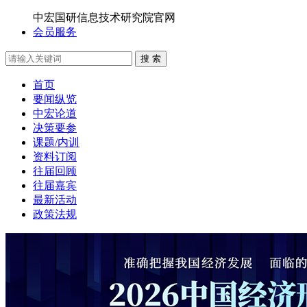
中宏国研信息技术研究院官网
会员服务
搜 索
首页
要闻纵览
中宏论道
决策要参
课题/内训
资料订阅
往届回顾
往届嘉宾
最新活动
政策法规