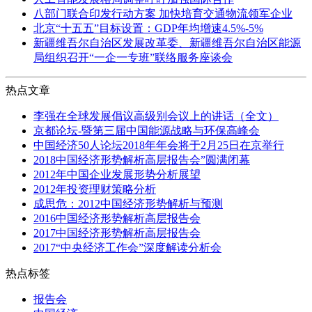
八部门联合印发行动方案 加快培育交通物流领军企业
北京“十五五”目标设置：GDP年均增速4.5%-5%
新疆维吾尔自治区发展改革委、新疆维吾尔自治区能源
局组织召开“一企一专班”联络服务座谈会
热点文章
李强在全球发展倡议高级别会议上的讲话（全文）
京都论坛-暨第三届中国能源战略与环保高峰会
中国经济50人论坛2018年年会将于2月25日在京举行
2018中国经济形势解析高层报告会”圆满闭幕
2012年中国企业发展形势分析展望
2012年投资理财策略分析
成思危：2012中国经济形势解析与预测
2016中国经济形势解析高层报告会
2017中国经济形势解析高层报告会
2017“中央经济工作会”深度解读分析会
热点标签
报告会