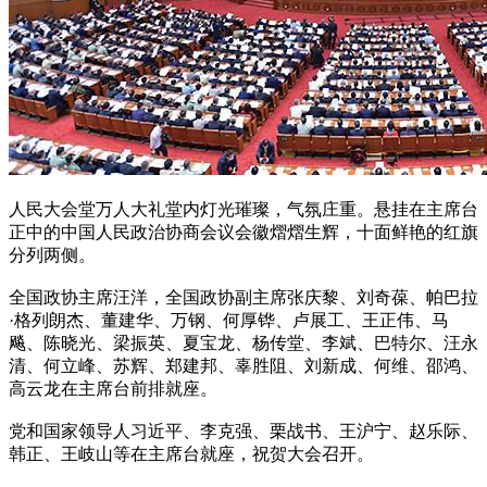
人民大会堂万人大礼堂内灯光璀璨，气氛庄重。悬挂在主席台
正中的中国人民政治协商会议会徽熠熠生辉，十面鲜艳的红旗
分列两侧。
全国政协主席汪洋，全国政协副主席张庆黎、刘奇葆、帕巴拉
·格列朗杰、董建华、万钢、何厚铧、卢展工、王正伟、马
飚、陈晓光、梁振英、夏宝龙、杨传堂、李斌、巴特尔、汪永
清、何立峰、苏辉、郑建邦、辜胜阻、刘新成、何维、邵鸿、
高云龙在主席台前排就座。
党和国家领导人习近平、李克强、栗战书、王沪宁、赵乐际、
韩正、王岐山等在主席台就座，祝贺大会召开。