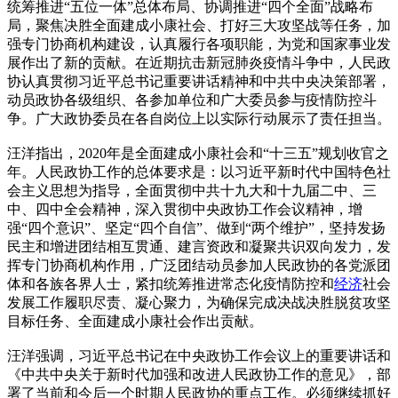
统筹推进“五位一体”总体布局、协调推进“四个全面”战略布
局，聚焦决胜全面建成小康社会、打好三大攻坚战等任务，加
强专门协商机构建设，认真履行各项职能，为党和国家事业发
展作出了新的贡献。在近期抗击新冠肺炎疫情斗争中，人民政
协认真贯彻习近平总书记重要讲话精神和中共中央决策部署，
动员政协各级组织、各参加单位和广大委员参与疫情防控斗
争。广大政协委员在各自岗位上以实际行动展示了责任担当。
汪洋指出，2020年是全面建成小康社会和“十三五”规划收官之
年。人民政协工作的总体要求是：以习近平新时代中国特色社
会主义思想为指导，全面贯彻中共十九大和十九届二中、三
中、四中全会精神，深入贯彻中央政协工作会议精神，增
强“四个意识”、坚定“四个自信”、做到“两个维护”，坚持发扬
民主和增进团结相互贯通、建言资政和凝聚共识双向发力，发
挥专门协商机构作用，广泛团结动员参加人民政协的各党派团
体和各族各界人士，紧扣统筹推进常态化疫情防控和
经济
社会
发展工作履职尽责、凝心聚力，为确保完成决战决胜脱贫攻坚
目标任务、全面建成小康社会作出贡献。
汪洋强调，习近平总书记在中央政协工作会议上的重要讲话和
《中共中央关于新时代加强和改进人民政协工作的意见》，部
署了当前和今后一个时期人民政协的重点工作。必须继续抓好