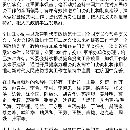
贯彻落实，注重固本强基，毫不动摇坚持中国共产党对人民政
协工作的全面领导，有序有效推进专门协商机构制度建设，深
入做好凝聚共识工作，强化委员责任担当，把人民政协制度坚
持好、把人民政协事业发展好。
全国政协副主席郑建邦代表政协第十三届全国委员会常务委员
会，向大会报告政协十三届二次会议以来的提案工作情况。全
国政协委员、政协各参加单位和各专门委员会提交二次会议提
案5488件，经审查，立案4089件，交175家承办单位办理，均
已按时办结。常委会持续推动提高提案工作质量，加强工作制
度体系建设，通过开展提案办理协商发挥专门协商机构作用，
推动新时代人民政协提案工作在坚持中发展，在巩固中完善。
在主席台就座的领导同志还有：丁薛祥、王晨、刘鹤、许其
亮、孙春兰、李希、李强、李鸿忠、杨洁篪、杨晓渡、张又
侠、陈希、陈全国、陈敏尔、胡春华、郭声琨、黄坤明、蔡
奇、尤权、曹建明、张春贤、沈跃跃、吉炳轩、艾力更·依明
巴海、万鄂湘、陈竺、王东明、白玛赤林、丁仲礼、郝明金、
蔡达峰、武维华、魏凤和、王勇、王毅、肖捷、赵克志、周
强、张军等。
中共中央、全国人大常委会、国务院有关部门负责同志应邀列