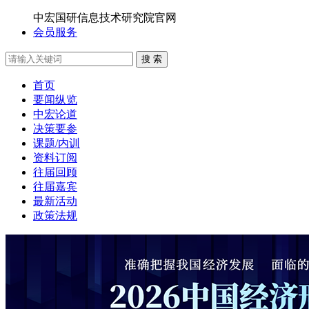
中宏国研信息技术研究院官网
会员服务
搜 索
首页
要闻纵览
中宏论道
决策要参
课题/内训
资料订阅
往届回顾
往届嘉宾
最新活动
政策法规