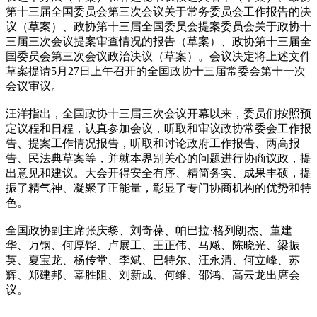
第十三届全国委员会第三次会议关于常务委员会工作报告的决
议（草案）、政协第十三届全国委员会提案委员会关于政协十
三届三次会议提案审查情况的报告（草案）、政协第十三届全
国委员会第三次会议政治决议（草案）。会议决定将上述文件
草案提请5月27日上午召开的全国政协十三届常委会第十一次
会议审议。
汪洋指出，全国政协十三届三次会议开幕以来，委员们按照预
定议程和日程，认真参加会议，听取和审议政协常委会工作报
告、提案工作情况报告，听取和讨论政府工作报告、两高报
告、民法典草案等，并就本界别关心的问题进行协商议政，提
出意见和建议。大会开得安全有序、精简务实、成果丰硕，提
振了精气神、凝聚了正能量，彰显了专门协商机构的优势和特
色。
全国政协副主席张庆黎、刘奇葆、帕巴拉·格列朗杰、董建
华、万钢、何厚铧、卢展工、王正伟、马飚、陈晓光、梁振
英、夏宝龙、杨传堂、李斌、巴特尔、汪永清、何立峰、苏
辉、郑建邦、辜胜阻、刘新成、何维、邵鸿、高云龙出席会
议。