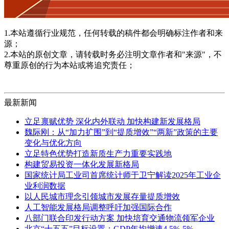
1.本站遵循行业规范，任何转载的稿件都会明确标注作者和来
源；
2.本站的原创文章，请转载时务必注明文章作者和"来源"，不
尊重原创的行为本站或将追究责任；
最新新闻
立足禀赋优势 深化内外联动 加快构建新发展格局
魏际刚：从“加力扩围”到“提质增效”“两新”政策的主要
变化与优化方向
立足特色优势打造新质生产力重要实践地
构建贸易投资一体化发展新格局
国家统计局工业司首席统计师于卫宁解读2025年工业企
业利润数据
以人民城市理念引领城市发展存量提质增效
人工智能发展格局调整呼吁加强国际合作
八部门联合印发行动方案 加快培育交通物流领军企业
北京“十五五”目标设置：GDP年均增速4.5%-5%