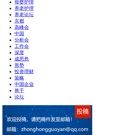
母婴护理
养老护理
养老论坛
京都
高峰会
中国
分析会
工作会
深度
成思危
形势
投资理财
策略
中国企业
将于
论坛