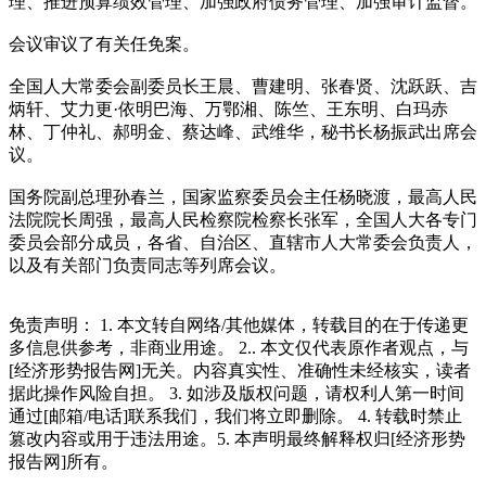
理、推进预算绩效管理、加强政府债务管理、加强审计监督。
会议审议了有关任免案。
全国人大常委会副委员长王晨、曹建明、张春贤、沈跃跃、吉
炳轩、艾力更·依明巴海、万鄂湘、陈竺、王东明、白玛赤
林、丁仲礼、郝明金、蔡达峰、武维华，秘书长杨振武出席会
议。
国务院副总理孙春兰，国家监察委员会主任杨晓渡，最高人民
法院院长周强，最高人民检察院检察长张军，全国人大各专门
委员会部分成员，各省、自治区、直辖市人大常委会负责人，
以及有关部门负责同志等列席会议。
免责声明： 1. 本文转自网络/其他媒体，转载目的在于传递更
多信息供参考，非商业用途。 2.. 本文仅代表原作者观点，与
[经济形势报告网]无关。内容真实性、准确性未经核实，读者
据此操作风险自担。 3. 如涉及版权问题，请权利人第一时间
通过[邮箱/电话]联系我们，我们将立即删除。 4. 转载时禁止
篡改内容或用于违法用途。5. 本声明最终解释权归[经济形势
报告网]所有。