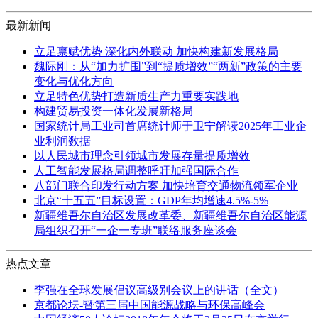
最新新闻
立足禀赋优势 深化内外联动 加快构建新发展格局
魏际刚：从“加力扩围”到“提质增效”“两新”政策的主要
变化与优化方向
立足特色优势打造新质生产力重要实践地
构建贸易投资一体化发展新格局
国家统计局工业司首席统计师于卫宁解读2025年工业企
业利润数据
以人民城市理念引领城市发展存量提质增效
人工智能发展格局调整呼吁加强国际合作
八部门联合印发行动方案 加快培育交通物流领军企业
北京“十五五”目标设置：GDP年均增速4.5%-5%
新疆维吾尔自治区发展改革委、新疆维吾尔自治区能源
局组织召开“一企一专班”联络服务座谈会
热点文章
李强在全球发展倡议高级别会议上的讲话（全文）
京都论坛-暨第三届中国能源战略与环保高峰会