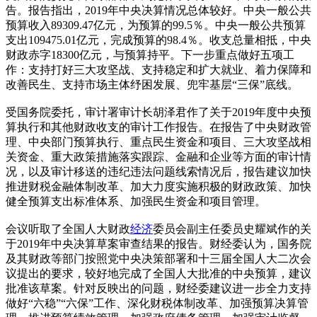
告。报告指出，2019年中央决算情况总体较好。中央一般公共
预算收入89309.47亿元，为预算的99.5％。中央一般公共预算
支出109475.01亿元，完成预算的98.4％。收支总量相抵，中央
财政赤字18300亿元，与预算持平。下一步重点做好五项工
作：支持打好三大攻坚战、支持稳定和扩大就业、着力保障和
改善民生、支持市场主体纾困发展、兜牢基层“三保”底线。
受国务院委托，审计署审计长胡泽君作了关于2019年度中央预
算执行和其他财政收支的审计工作报告。在报告了中央财政管
理、中央部门预算执行、重点民生资金和项目、三大攻坚战相
关资金、重大政策措施落实跟踪、金融和企业等方面的审计情
况，以及审计移送的违纪违法问题线索情况后，报告建议加快
推进财税金融体制改革、加大力度实施积极的财政政策、加快
健全预算支出标准体系、加强民生资金和项目管理。
会议听取了全国人大财政
经济
委员会副主任委员史耀斌作的关
于2019年中央决算草案审查结果的报告。财经委认为，国务院
及其财政等部门按照党中央决策部署和十三届全国人大二次会
议提出的要求，较好地完成了全国人大批准的中央预算，建议
批准该草案。针对反映出的问题，财经委建议进一步全力支持
做好“六稳”“六保”工作、深化财税体制改革、加强预算决算管