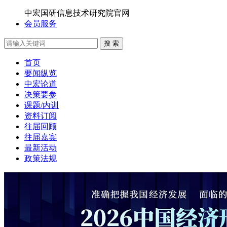
中宏国研信息技术研究院官网
会员服务
搜 索
首页
要闻纵览
中宏论道
决策要参
课题/内训
资料订阅
往届回顾
往届嘉宾
最新活动
政策法规