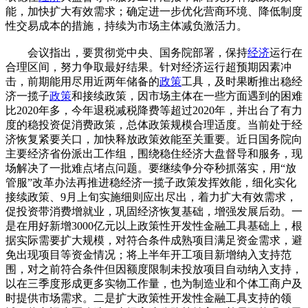
能，加快扩大有效需求；确定进一步优化营商环境、降低制度
性交易成本的措施，持续为市场主体减负激活力。
会议指出，要贯彻党中央、国务院部署，保持
经济
运行在
合理区间，努力争取最好结果。针对经济运行超预期因素冲
击，前期能用尽用近两年储备的
政策
工具，及时果断推出稳经
济一揽子
政策
和接续政策，因市场主体在一些方面遇到的困难
比2020年多，今年退税减税降费等超过2020年，并出台了有力
度的稳投资促消费政策，总体政策规模合理适度。当前处于经
济恢复紧要关口，加快释放政策效能至关重要。近日国务院向
主要经济省份派出工作组，围绕稳住经济大盘督导和服务，现
场解决了一批难点堵点问题。要继续争分夺秒抓落实，用“放
管服”改革办法再推进稳经济一揽子政策发挥效能，细化实化
接续政策、9月上旬实施细则应出尽出，着力扩大有效需求，
促投资带消费增就业，巩固经济恢复基础，增强发展后劲。一
是在用好新增3000亿元以上政策性开发性金融工具基础上，根
据实际需要扩大规模，对符合条件成熟项目满足资金需求，避
免出现项目等资金情况；将上半年开工项目新增纳入支持范
围，对之前符合条件但因额度限制未投放项目自动纳入支持，
以在三季度形成更多实物工作量，也为制造业和个体工商户及
时提供市场需求。二是扩大政策性开发性金融工具支持的领