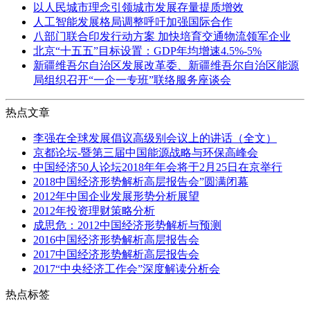
以人民城市理念引领城市发展存量提质增效
人工智能发展格局调整呼吁加强国际合作
八部门联合印发行动方案 加快培育交通物流领军企业
北京“十五五”目标设置：GDP年均增速4.5%-5%
新疆维吾尔自治区发展改革委、新疆维吾尔自治区能源
局组织召开“一企一专班”联络服务座谈会
热点文章
李强在全球发展倡议高级别会议上的讲话（全文）
京都论坛-暨第三届中国能源战略与环保高峰会
中国经济50人论坛2018年年会将于2月25日在京举行
2018中国经济形势解析高层报告会”圆满闭幕
2012年中国企业发展形势分析展望
2012年投资理财策略分析
成思危：2012中国经济形势解析与预测
2016中国经济形势解析高层报告会
2017中国经济形势解析高层报告会
2017“中央经济工作会”深度解读分析会
热点标签