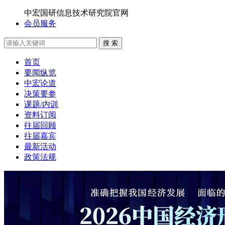
中宏国研信息技术研究院官网
会员服务
搜 索
首页
要闻纵览
中宏论道
决策要参
课题/内训
资料订阅
往届回顾
往届嘉宾
最新活动
政策法规