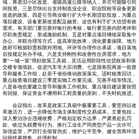
域，将老旧小区改造、省级高速公路等纳入，并尽可能吸引民
间投资。三是尽快出台支持制造业企业、职业院校等设备更新
改造的政策。四是引导商业银行扩大中长期贷款投放，为重点
项目建设、设备更新改造配足融资。这也有利于扩大信贷有效
需求。有关部门要完善对银行的考核，银行要完善内部考评和
尽职免责规定，形成激励机制。五是对重点项目继续采取集中
办公、并联办理等方式，提高审批效率，强化要素保障。地方
政府可根据职责权限对用地、环评等办理作出承诺，项目落地
后按规定补办手续。六是支持刚性和改善性住房需求，地方
要“一城一策”用好政策工具箱，灵活运用阶段性信贷政策和保
交楼专项借款。促进汽车等大宗消费。七是国务院再派一批督
导和服务工作组，赴若干省份推动政策落实。适时核查回访，
重点核查项目建设三季度实物工作量完成、完善手续等情况。
八是各地也要建立督导和服务工作机制。重点项目建设要按照
有回报、保证资金不挪用和工程质量的原则，不失时机推进。
会议指出，改革是政策工具箱中极重要工具，要坚持以改
革激活力，进一步降低市场主体制度性交易成本。主要包括，
深入整治涉企违规收费，严格划定权力边界，严肃查处乱罚
款、收过头税费等行为。推行工业生产同类型产品一次许可。
加强监管，严厉打击假冒伪劣，维护公平竞争。健全营商环境
问题线索搜集、处理机制。