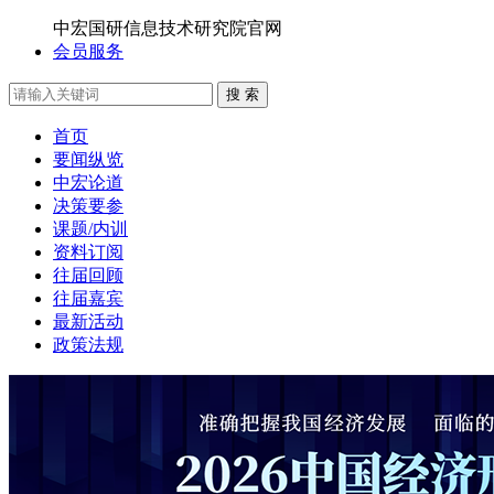
中宏国研信息技术研究院官网
会员服务
搜 索
首页
要闻纵览
中宏论道
决策要参
课题/内训
资料订阅
往届回顾
往届嘉宾
最新活动
政策法规