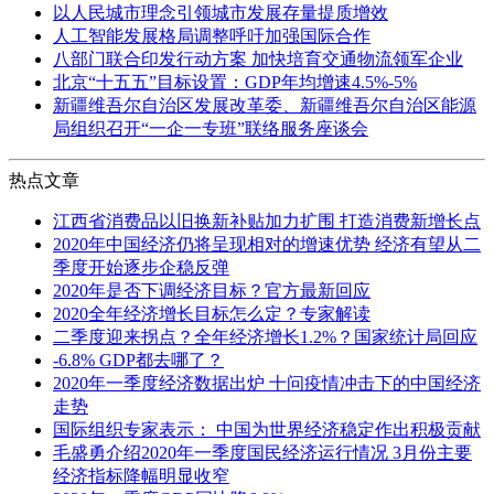
以人民城市理念引领城市发展存量提质增效
人工智能发展格局调整呼吁加强国际合作
八部门联合印发行动方案 加快培育交通物流领军企业
北京“十五五”目标设置：GDP年均增速4.5%-5%
新疆维吾尔自治区发展改革委、新疆维吾尔自治区能源
局组织召开“一企一专班”联络服务座谈会
热点文章
江西省消费品以旧换新补贴加力扩围 打造消费新增长点
2020年中国经济仍将呈现相对的增速优势 经济有望从二
季度开始逐步企稳反弹
2020年是否下调经济目标？官方最新回应
2020全年经济增长目标怎么定？专家解读
二季度迎来拐点？全年经济增长1.2%？国家统计局回应
-6.8% GDP都去哪了？
2020年一季度经济数据出炉 十问疫情冲击下的中国经济
走势
国际组织专家表示： 中国为世界经济稳定作出积极贡献
毛盛勇介绍2020年一季度国民经济运行情况 3月份主要
经济指标降幅明显收窄