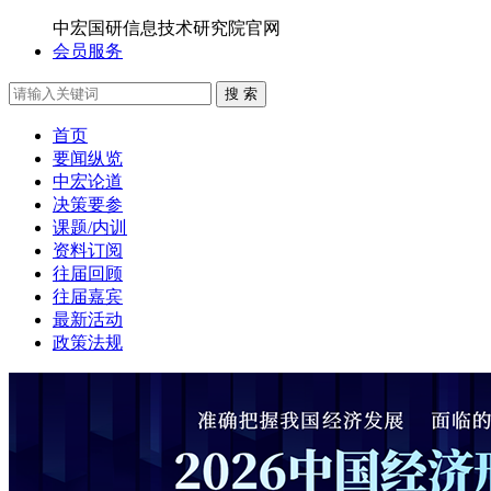
中宏国研信息技术研究院官网
会员服务
搜 索
首页
要闻纵览
中宏论道
决策要参
课题/内训
资料订阅
往届回顾
往届嘉宾
最新活动
政策法规