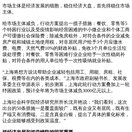
市场主体是经济发展的细胞，稳住经济大盘，首先得稳住市场
主体。
给市场主体减负，行动方案提出一揽子措施：餐饮、零售等5
个特困行业以及受疫情影响经营困难的中小微企业和个体工商
户可缓缴社会保险费；除减免房租外，对符合条件的企业减免
房产税和城镇土地使用税，对非居民用户给予3个月应缴水
费、电费、天然气费10%的财政补贴，免收3个月单位生活垃
圾处理费；对餐饮、零售等困难行业企业给予一次性稳岗补
贴，对符合条件的用人单位给予一次性吸纳就业补贴。
“上海将想方设法帮助企业减轻包括用工、用能、房租、社
保、税费等在内的各类成本。”上海市政府副秘书长、发展改
革委主任华源表示，初步测算，上海此轮行动方案叠加上一轮
纾困政策，预计全年将为市场主体减负3000亿元以上。
上海社会科学院经济研究所所长沈开艳说：“我们看到，这次
出台的50条措施一是覆盖面较广，既有企业又有居民，既有生
产端又有消费端。二是含真金白银，提出了具体的量化标准，
让企业能够感受到政策温度。”