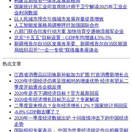
构建贸易投资一体化发展新格局
国家统计局工业司首席统计师于卫宁解读2025年工业企
业利润数据
以人民城市理念引领城市发展存量提质增效
人工智能发展格局调整呼吁加强国际合作
八部门联合印发行动方案 加快培育交通物流领军企业
北京“十五五”目标设置：GDP年均增速4.5%-5%
新疆维吾尔自治区发展改革委、新疆维吾尔自治区能源
局组织召开“一企一专班”联络服务座谈会
热点文章
江西省消费品以旧换新补贴加力扩围 打造消费新增长点
2020年中国经济仍将呈现相对的增速优势 经济有望从二
季度开始逐步企稳反弹
2020年是否下调经济目标？官方最新回应
2020全年经济增长目标怎么定？专家解读
二季度迎来拐点？全年经济增长1.2%？国家统计局回应
-6.8% GDP都去哪了？
2020年一季度经济数据出炉 十问疫情冲击下的中国经济
走势
国际组织专家表示： 中国为世界经济稳定作出积极贡献