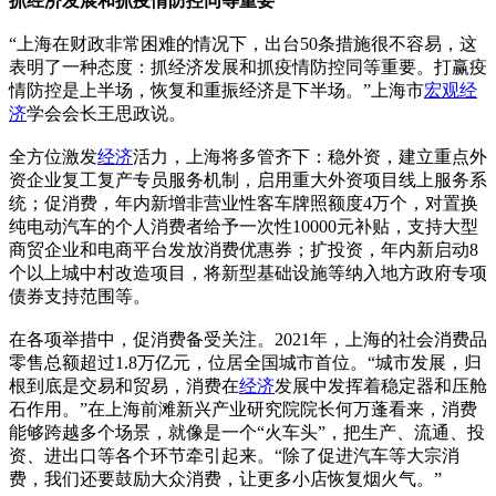
抓经济发展和抓疫情防控同等重要
“上海在财政非常困难的情况下，出台50条措施很不容易，这
表明了一种态度：抓经济发展和抓疫情防控同等重要。打赢疫
情防控是上半场，恢复和重振经济是下半场。”上海市
宏观经
济
学会会长王思政说。
全方位激发
经济
活力，上海将多管齐下：稳外资，建立重点外
资企业复工复产专员服务机制，启用重大外资项目线上服务系
统；促消费，年内新增非营业性客车牌照额度4万个，对置换
纯电动汽车的个人消费者给予一次性10000元补贴，支持大型
商贸企业和电商平台发放消费优惠券；扩投资，年内新启动8
个以上城中村改造项目，将新型基础设施等纳入地方政府专项
债券支持范围等。
在各项举措中，促消费备受关注。2021年，上海的社会消费品
零售总额超过1.8万亿元，位居全国城市首位。“城市发展，归
根到底是交易和贸易，消费在
经济
发展中发挥着稳定器和压舱
石作用。”在上海前滩新兴产业研究院院长何万蓬看来，消费
能够跨越多个场景，就像是一个“火车头”，把生产、流通、投
资、进出口等各个环节牵引起来。“除了促进汽车等大宗消
费，我们还要鼓励大众消费，让更多小店恢复烟火气。”