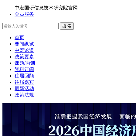
中宏国研信息技术研究院官网
会员服务
搜 索
首页
要闻纵览
中宏论道
决策要参
课题/内训
资料订阅
往届回顾
往届嘉宾
最新活动
政策法规