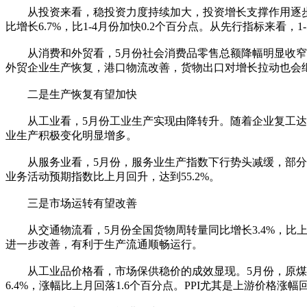
从投资来看，稳投资力度持续加大，投资增长支撑作用逐步加强。
比增长6.7%，比1-4月份加快0.2个百分点。从先行指标来看，
从消费和外贸看，5月份社会消费品零售总额降幅明显收窄，
外贸企业生产恢复，港口物流改善，货物出口对增长拉动也会
二是生产恢复有望加快
从工业看，5月份工业生产实现由降转升。随着企业复工达产
业生产积极变化明显增多。
从服务业看，5月份，服务业生产指数下行势头减缓，部分接
业务活动预期指数比上月回升，达到55.2%。
三是市场运转有望改善
从交通物流看，5月份全国货物周转量同比增长3.4%，比上月
进一步改善，有利于生产流通顺畅运行。
从工业品价格看，市场保供稳价的成效显现。5月份，原煤、原油、
6.4%，涨幅比上月回落1.6个百分点。PPI尤其是上游价格