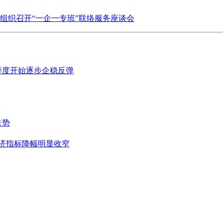
组织召开“一企一专班”联络服务座谈会
季度开始逐步企稳反弹
走势
经济指标降幅明显收窄