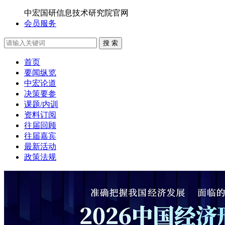
中宏国研信息技术研究院官网
会员服务
搜 索
首页
要闻纵览
中宏论道
决策要参
课题/内训
资料订阅
往届回顾
往届嘉宾
最新活动
政策法规