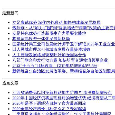
最新新闻
立足禀赋优势 深化内外联动 加快构建新发展格局
魏际刚：从“加力扩围”到“提质增效”“两新”政策的主要
立足特色优势打造新质生产力重要实践地
构建贸易投资一体化发展新格局
国家统计局工业司首席统计师于卫宁解读2025年工业企
以人民城市理念引领城市发展存量提质增效
人工智能发展格局调整呼吁加强国际合作
八部门联合印发行动方案 加快培育交通物流领军企业
北京“十五五”目标设置：GDP年均增速4.5%-5%
新疆维吾尔自治区发展改革委、新疆维吾尔自治区能源局
热点文章
江西省消费品以旧换新补贴加力扩围 打造消费新增长点
2020年中国经济仍将呈现相对的增速优势 经济有望从二
2020年是否下调经济目标？官方最新回应
2020全年经济增长目标怎么定？专家解读
二季度迎来拐点？全年经济增长1.2%？国家统计局回应