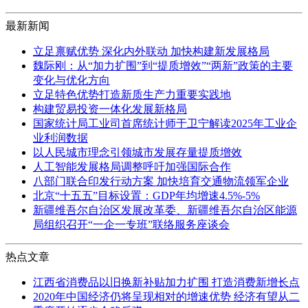
最新新闻
立足禀赋优势 深化内外联动 加快构建新发展格局
魏际刚：从“加力扩围”到“提质增效”“两新”政策的主要
变化与优化方向
立足特色优势打造新质生产力重要实践地
构建贸易投资一体化发展新格局
国家统计局工业司首席统计师于卫宁解读2025年工业企
业利润数据
以人民城市理念引领城市发展存量提质增效
人工智能发展格局调整呼吁加强国际合作
八部门联合印发行动方案 加快培育交通物流领军企业
北京“十五五”目标设置：GDP年均增速4.5%-5%
新疆维吾尔自治区发展改革委、新疆维吾尔自治区能源
局组织召开“一企一专班”联络服务座谈会
热点文章
江西省消费品以旧换新补贴加力扩围 打造消费新增长点
2020年中国经济仍将呈现相对的增速优势 经济有望从二