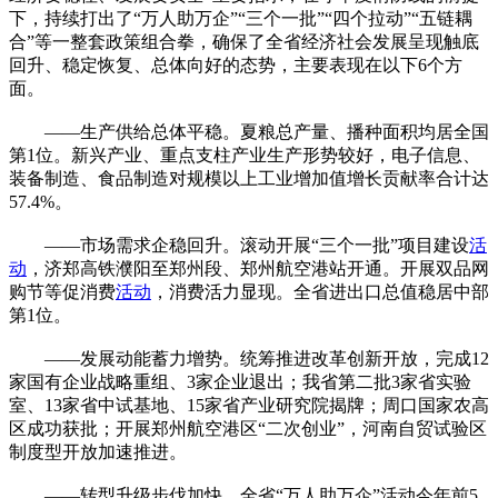
下，持续打出了“万人助万企”“三个一批”“四个拉动”“五链耦
合”等一整套政策组合拳，确保了全省经济社会发展呈现触底
回升、稳定恢复、总体向好的态势，主要表现在以下6个方
面。
——生产供给总体平稳。夏粮总产量、播种面积均居全国
第1位。新兴产业、重点支柱产业生产形势较好，电子信息、
装备制造、食品制造对规模以上工业增加值增长贡献率合计达
57.4%。
——市场需求企稳回升。滚动开展“三个一批”项目建设
活
动
，济郑高铁濮阳至郑州段、郑州航空港站开通。开展双品网
购节等促消费
活动
，消费活力显现。全省进出口总值稳居中部
第1位。
——发展动能蓄力增势。统筹推进改革创新开放，完成12
家国有企业战略重组、3家企业退出；我省第二批3家省实验
室、13家省中试基地、15家省产业研究院揭牌；周口国家农高
区成功获批；开展郑州航空港区“二次创业”，河南自贸试验区
制度型开放加速推进。
——转型升级步伐加快。全省“万人助万企”活动今年前5