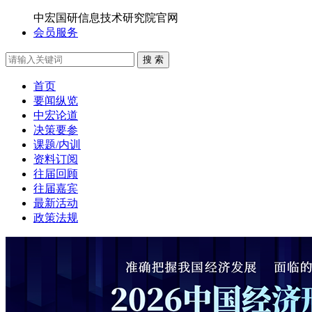
中宏国研信息技术研究院官网
会员服务
搜 索
首页
要闻纵览
中宏论道
决策要参
课题/内训
资料订阅
往届回顾
往届嘉宾
最新活动
政策法规