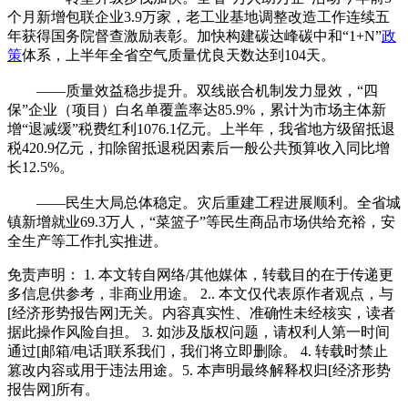
个月新增包联企业3.9万家，老工业基地调整改造工作连续五
年获得国务院督查激励表彰。加快构建碳达峰碳中和“1+N”
政
策
体系，上半年全省空气质量优良天数达到104天。
——质量效益稳步提升。双线嵌合机制发力显效，“四
保”企业（项目）白名单覆盖率达85.9%，累计为市场主体新
增“退减缓”税费红利1076.1亿元。上半年，我省地方级留抵退
税420.9亿元，扣除留抵退税因素后一般公共预算收入同比增
长12.5%。
——民生大局总体稳定。灾后重建工程进展顺利。全省城
镇新增就业69.3万人，“菜篮子”等民生商品市场供给充裕，安
全生产等工作扎实推进。
免责声明： 1. 本文转自网络/其他媒体，转载目的在于传递更
多信息供参考，非商业用途。 2.. 本文仅代表原作者观点，与
[经济形势报告网]无关。内容真实性、准确性未经核实，读者
据此操作风险自担。 3. 如涉及版权问题，请权利人第一时间
通过[邮箱/电话]联系我们，我们将立即删除。 4. 转载时禁止
篡改内容或用于违法用途。5. 本声明最终解释权归[经济形势
报告网]所有。