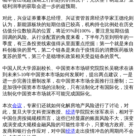
链利润率的获取会进一步的超预期。
对此，兴业证券董事总经理、兴证资管首席经济学家王德伦则
认为，新能源板块的短期估值已较高，机构持仓比例处在历史
估值分位数较高的位置，将近95%到100%，要注意短期估值
回调的风险。从行业配置的角度来看，下半年乃至到明年的一
季度，有三条投资线索值得从里面重点挖掘：第一个就是来自
科创板块的景气，第二个链条是来自于疫情后的消费医药板块
复苏的景气，第三个是稳增长政策相关受益链条的景气。
中国人民大学原副校长、中国资本市场研究院院长吴晓求在谈
到未来5-10年中国资本市场如何发展时，提出两点建议，一是
进一步完善注册制改革，在中国资本市场全面推行注册制；二
是加强中国资本市场的法制化，只有法制化才有国际化，没有
法制化中国资本市场就不可能完成国际化。
本次
会议
，专家们还就如何化解房地产风险进行了讨论，对
此，复旦大学文科资深教授、
经济
学院院长张军表示，相对于
中国住房按揭规模而言，这些已经显露的账面风险不大，演变
成演变成大规模金融风险的可能性非常小，只要地方政府、开
发商和银行合作应对，对中国
经济
走出疫情冲击的周期尚不会