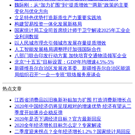
魏际刚：从“加力扩围”到“提质增效”“两新”政策的主要
变化与优化方向
立足特色优势打造新质生产力重要实践地
构建贸易投资一体化发展新格局
国家统计局工业司首席统计师于卫宁解读2025年工业企
业利润数据
以人民城市理念引领城市发展存量提质增效
人工智能发展格局调整呼吁加强国际合作
八部门联合印发行动方案 加快培育交通物流领军企业
北京“十五五”目标设置：GDP年均增速4.5%-5%
新疆维吾尔自治区发展改革委、新疆维吾尔自治区能源
局组织召开“一企一专班”联络服务座谈会
热点文章
江西省消费品以旧换新补贴加力扩围 打造消费新增长点
2020年中国经济仍将呈现相对的增速优势 经济有望从二
季度开始逐步企稳反弹
2020年是否下调经济目标？官方最新回应
2020全年经济增长目标怎么定？专家解读
二季度迎来拐点？全年经济增长1.2%？国家统计局回应