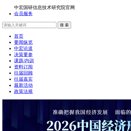
中宏国研信息技术研究院官网
会员服务
搜 索
首页
要闻纵览
中宏论道
决策要参
课题/内训
资料订阅
往届回顾
往届嘉宾
最新活动
政策法规