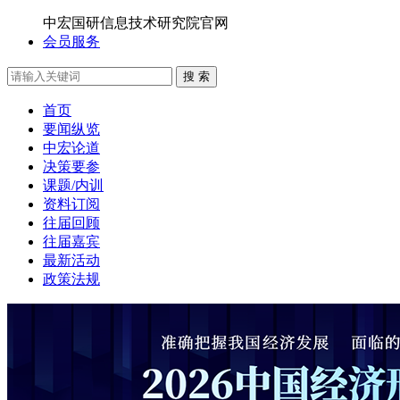
中宏国研信息技术研究院官网
会员服务
搜 索
首页
要闻纵览
中宏论道
决策要参
课题/内训
资料订阅
往届回顾
往届嘉宾
最新活动
政策法规