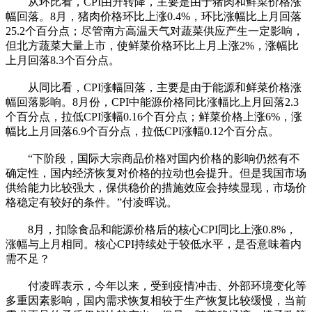
从环比看，CPI由升转降，主要是由于猪肉和鲜菜价格涨
幅回落。8月，猪肉价格环比上涨0.4%，环比涨幅比上月回落
25.2个百分点；尽管南方高温天气对蔬菜供应产生一定影响，
但北方蔬菜大量上市，使鲜菜价格环比上月上涨2%，涨幅比
上月回落8.3个百分点。
从同比看，CPI涨幅回落，主要是由于能源和鲜菜价格涨
幅回落影响。8月份，CPI中能源价格同比涨幅比上月回落2.3
个百分点，拉低CPI涨幅0.16个百分点；鲜菜价格上涨6%，涨
幅比上月回落6.9个百分点，拉低CPI涨幅0.12个百分点。
“下阶段，国际大宗商品价格对国内价格的影响仍然有不
确定性，国内经济恢复对价格的拉动也会提升。但是我国市场
供给能力比较强大，保供稳价的措施效应会持续显现，市场价
格稳定有较好的条件。”付凌晖说。
8月，扣除食品和能源价格后的核心CPI同比上涨0.8%，
涨幅与上月相同。核心CPI持续处于较低水平，是否意味着内
需不足？
付凌晖表示，今年以来，受到疫情冲击、外部环境变化等
多重因素影响，国内需求恢复相较于生产恢复比较缓慢，当前