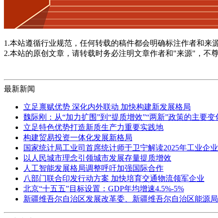
1.本站遵循行业规范，任何转载的稿件都会明确标注作者和来
2.本站的原创文章，请转载时务必注明文章作者和"来源"，不
最新新闻
立足禀赋优势 深化内外联动 加快构建新发展格局
魏际刚：从“加力扩围”到“提质增效”“两新”政策的主要
立足特色优势打造新质生产力重要实践地
构建贸易投资一体化发展新格局
国家统计局工业司首席统计师于卫宁解读2025年工业企
以人民城市理念引领城市发展存量提质增效
人工智能发展格局调整呼吁加强国际合作
八部门联合印发行动方案 加快培育交通物流领军企业
北京“十五五”目标设置：GDP年均增速4.5%-5%
新疆维吾尔自治区发展改革委、新疆维吾尔自治区能源局