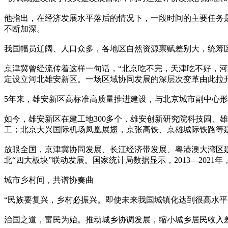
他指出，在经济发展水平落后的情况下，一段时间的主要任务
不断加深。
我国幅员辽阔、人口众多，各地区自然资源禀赋差别大，统筹
京津冀曾经流传着这样一句话，“北京吃不完，天津吃不好，河北
定设立河北雄安新区。一场区域协同发展的深层次变革由此拉
5年来，雄安新区高标准高质量推进建设，与北京城市副中心形
如今，雄安新区在建工地300多个，雄安创新研究院科技园、
工；北京大兴国际机场凤凰展翅，京张高铁、京雄城际铁路等
放眼全国，京津冀协同发展、长江经济带发展、粤港澳大湾区
北“四大板块”联动发展。国家统计局数据显示，2013—2021年
城市乡村间，共谱协奏曲
“民族要复兴，乡村必振兴。即使未来我国城镇化达到很高水
治国之道，富民为始。推动城乡协调发展，缩小城乡居民收入