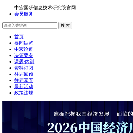
中宏国研信息技术研究院官网
会员服务
搜 索
首页
要闻纵览
中宏论道
决策要参
课题/内训
资料订阅
往届回顾
往届嘉宾
最新活动
政策法规