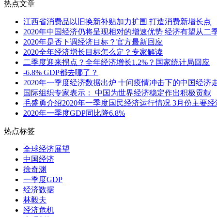
热点文章
江西省消费品以旧换新补贴加力扩围 打造消费新增长点
2020年中国经济仍将呈现相对的增速优势 经济有望从二
2020年是否下调经济目标？官方最新回应
2020全年经济增长目标怎么定？专家解读
二季度迎来拐点？全年经济增长1.2%？国家统计局回应
-6.8% GDP都去哪了？
2020年一季度经济数据出炉 十问疫情冲击下的中国经济
国际组织专家表示： 中国为世界经济稳定作出积极贡献
毛盛勇介绍2020年一季度国民经济运行情况 3月份主要
2020年一季度GDP同比降6.8%
热点标签
全球经济展望
中国经济
徐奇渊
一季度GDP
经济数据
林毅夫
经济危机