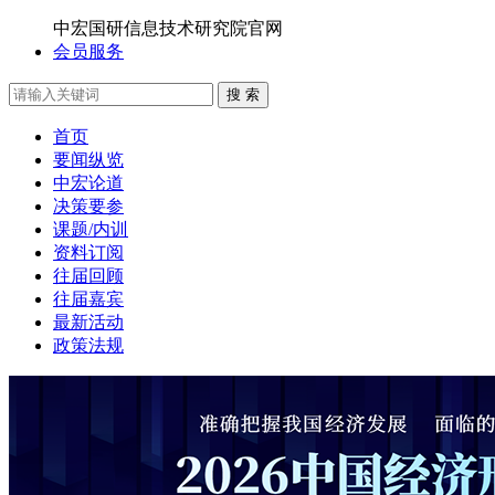
中宏国研信息技术研究院官网
会员服务
搜 索
首页
要闻纵览
中宏论道
决策要参
课题/内训
资料订阅
往届回顾
往届嘉宾
最新活动
政策法规