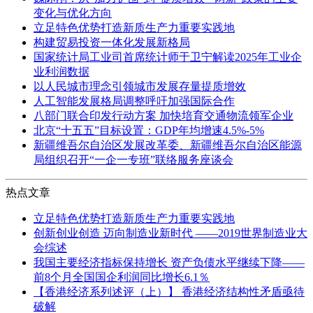
变化与优化方向
立足特色优势打造新质生产力重要实践地
构建贸易投资一体化发展新格局
国家统计局工业司首席统计师于卫宁解读2025年工业企
业利润数据
以人民城市理念引领城市发展存量提质增效
人工智能发展格局调整呼吁加强国际合作
八部门联合印发行动方案 加快培育交通物流领军企业
北京“十五五”目标设置：GDP年均增速4.5%-5%
新疆维吾尔自治区发展改革委、新疆维吾尔自治区能源
局组织召开“一企一专班”联络服务座谈会
热点文章
立足特色优势打造新质生产力重要实践地
创新创业创造 迈向制造业新时代 ——2019世界制造业大
会综述
我国主要经济指标保持增长 资产负债水平继续下降——
前8个月全国国企利润同比增长6.1％
【香港经济系列述评（上）】 香港经济结构性矛盾亟待
破解