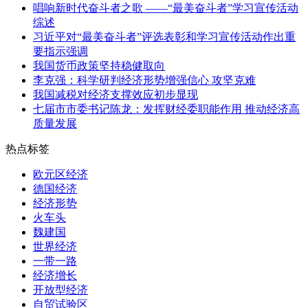
唱响新时代奋斗者之歌 ——“最美奋斗者”学习宣传活动
综述
习近平对“最美奋斗者”评选表彰和学习宣传活动作出重
要指示强调
我国货币政策坚持稳健取向
李克强：科学研判经济形势增强信心 攻坚克难
我国减税对经济支撑效应初步显现
七届市市委书记陈龙：发挥财经委职能作用 推动经济高
质量发展
热点标签
欧元区经济
德国经济
经济形势
火车头
魏建国
世界经济
一带一路
经济增长
开放型经济
自贸试验区