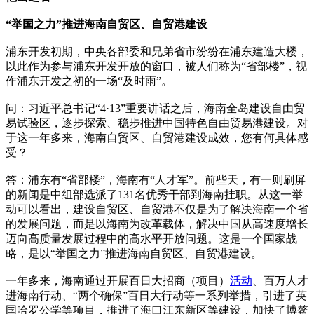
“举国之力”推进海南自贸区、自贸港建设
浦东开发初期，中央各部委和兄弟省市纷纷在浦东建造大楼，
以此作为参与浦东开发开放的窗口，被人们称为“省部楼”，视
作浦东开发之初的一场“及时雨”。
问：习近平总书记“4·13”重要讲话之后，海南全岛建设自由贸
易试验区，逐步探索、稳步推进中国特色自由贸易港建设。对
于这一年多来，海南自贸区、自贸港建设成效，您有何具体感
受？
答：浦东有“省部楼”，海南有“人才军”。前些天，有一则刷屏
的新闻是中组部选派了131名优秀干部到海南挂职。从这一举
动可以看出，建设自贸区、自贸港不仅是为了解决海南一个省
的发展问题，而是以海南为改革载体，解决中国从高速度增长
迈向高质量发展过程中的高水平开放问题。这是一个国家战
略，是以“举国之力”推进海南自贸区、自贸港建设。
一年多来，海南通过开展百日大招商（项目）
活动
、百万人才
进海南行动、“两个确保”百日大行动等一系列举措，引进了英
国哈罗公学等项目，推进了海口江东新区等建设，加快了博鳌