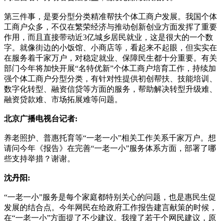
第三件事，是要分型分类精准帮扶个体工商户发展。我国个体
工商户众多，不仅在繁荣经济与推动创新创业方面发挥了重要
作用，而且直接带动近3亿城乡居民就业，这是很大的一个数
字。就像街边的小饭馆、小商店等，看起来不起眼，但实实在
在服务着千家万户，对稳定就业、保障民生都十分重要。有关
部门今年将加快开展“名特优新”个体工商户培育工作，持续加
强个体工商户分型分类，有针对性提供初创帮扶、技能培训、
数字化转型、融资信贷等方面的服务，帮助解决转型升级难、
融资贷款难、市场拓展难等问题。
北京广播电视台记者:
养老照护、普惠托育等“一老一小”相关工作关系千家万户。想
请问今年《报告》在完善“一老一小”服务体系方面，部署了哪
些支持举措？谢谢。
沈丹阳:
“一老一小”服务是每个家庭都特别关心的问题，也是惠民生促
发展的结合点。今年网民在给政府工作报告建言献策的时候，
在“一老一小”方面提了不少建议。我搜了若干个网民建议，原