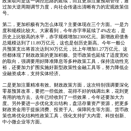
政策取向是这一调控思路的延续，而且更加注重预期管理，通
过加大逆周期调节力度，向社会传递出清晰有力的宏观政策信
号。
第二，更加积极有为怎么体现？主要体现在三个方面。一是力
度和规模比较大。大家看到，今年赤字率延续了4%左右，是
历史上比较高的水平，赤字规模增加2300亿元。新增政府债务
总规模达到了11.89万亿元，这也是创历史新高。今年一般公
共预算支出将首次达到30万亿元，比上年增加1.27万亿元。这
些都体现了财政政策的更加积极。货币政策也延续了适度宽松
的取向，强调要用好降准降息等多种政策工具，保持流动性充
裕，还要加力扩围实施好新型政策性金融工具等，努力降低企
业融资成本，支持实体经济。
二是更加注重精准有效。财政政策方面，这次特别强调要深化
零基预算改革，要把一些低效、花得不好的钱调出来，花到更
有用的地方去。去年已经收到了一些效果，今年还要加大力
度。另外要进一步优化支出结构，盘活存量资产资源，把更多
财政资金用于提振消费、投资于人、保障民生等方面。货币政
策也将优化结构性政策工具，强化支持扩大内需、科技创新、
中小微企业等方面。