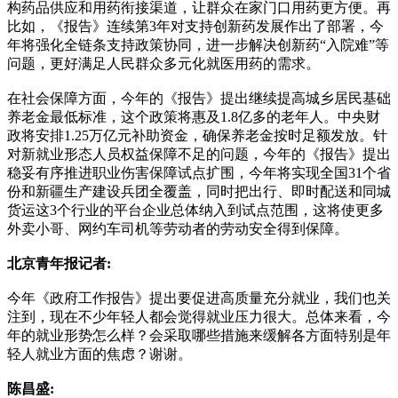
构药品供应和用药衔接渠道，让群众在家门口用药更方便。再
比如，《报告》连续第3年对支持创新药发展作出了部署，今
年将强化全链条支持政策协同，进一步解决创新药“入院难”等
问题，更好满足人民群众多元化就医用药的需求。
在社会保障方面，今年的《报告》提出继续提高城乡居民基础
养老金最低标准，这个政策将惠及1.8亿多的老年人。中央财
政将安排1.25万亿元补助资金，确保养老金按时足额发放。针
对新就业形态人员权益保障不足的问题，今年的《报告》提出
稳妥有序推进职业伤害保障试点扩围，今年将实现全国31个省
份和新疆生产建设兵团全覆盖，同时把出行、即时配送和同城
货运这3个行业的平台企业总体纳入到试点范围，这将使更多
外卖小哥、网约车司机等劳动者的劳动安全得到保障。
北京青年报记者:
今年《政府工作报告》提出要促进高质量充分就业，我们也关
注到，现在不少年轻人都会觉得就业压力很大。总体来看，今
年的就业形势怎么样？会采取哪些措施来缓解各方面特别是年
轻人就业方面的焦虑？谢谢。
陈昌盛: