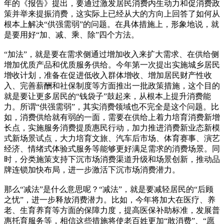
年的《报告》提出，要通过激发居民消费内生动力和促消费政
策并举来提振消费，这实际上已经从大的方向上回答了如何从
根本上解决“供强需弱”的问题。在具体措施上，形象地说，就
是要用好“加、减、乘、除”四个方法。
“加法”，就是要在需求侧通过增加收入来扩大需求、在供给侧
增加优质产品和优质服务供给。今年第一次提出实施城乡居民
增收计划，准备在促进低收入群体增收、增加居民财产性收
入、完善薪酬和社保制度等方面推出一批政策措施，这个目的
就是要让更多居民的“钱袋子”鼓起来，从根本上提升消费能
力。所谓“供强需弱”，其实消费领域也不完全是这个问题。比
如，消费供给就有弱的一面，需要在供给上着力培育消费新增
长点，实施服务消费提质惠民行动，加力推进消费新业态新模
式新场景试点，大力培育文旅、汽车后市场、体育赛事、演艺
经济、情绪式体验式服务等能够更好满足需求的消费场景。同
时，分类施策支持下沉市场消费渠道升级和场景创新，推动品
牌连锁加快布局，进一步激活下沉市场消费潜力。
那么“减法”是什么意思呢？“减法”，就是要减轻居民的“后顾
之忧”，进一步释放消费潜力。比如，今年将加大在医疗、养
老、生育养育等方面的保障力度，提高医保补助标准，发展普
惠托育服务等，相信这些措施将使老百姓更加“敢消费”、“愿