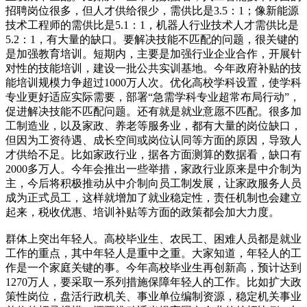
招聘岗位很多，但人才供给很少，需供比是3.5：1；像新能源
技术工程师的需供比是5.1：1，机器人行业技术人才需供比是
5.2：1，有大量的缺口。要解决技能不匹配的问题，很关键的
是加强教育培训。短期内，主要是加强行业企业合作，开展针
对性的技能培训，建设一批公共实训基地。今年政府补贴的技
能培训规模力争超过1000万人次。优化高校学科设置，使学科
专业更好适应实际需要，部署“急需学科专业超常布局行动”，
促进解决技能不匹配问题。还有就是就业意愿不匹配。很多加
工制造业，以及家政、养老等服务业，都有大量的岗位缺口，
但因为工资待遇、成长空间或岗位认同等方面的原因，导致人
才供给不足。比如家政行业，据各方面测算的数据看，缺口有
2000多万人。今年会推出一些举措，家政行业原来是中介制为
主，今后将积极推动从中介制向员工制发展，让家政服务人员
成为正式员工，这样就增加了就业稳定性，责任机制也会建立
起来，税收优惠、培训补贴等方面的政策都会加大力度。
群体上突出年轻人。高校毕业生、农民工、困难人员都是就业
工作的重点，其中年轻人是重中之重。大家知道，年轻人的工
作是一个家庭关键的事。今年高校毕业生再创新高，预计达到
1270万人，要采取一系列措施保障年轻人的工作。比如扩大政
策性岗位，盘活行政机关、事业单位编制资源，稳定机关事业