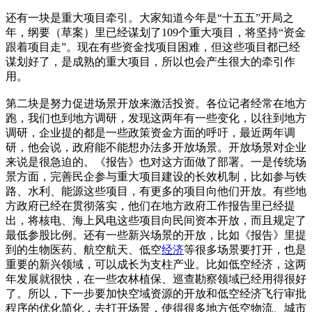
还有一块是重大项目牵引。大家知道今年是“十五五”开局之
年，纲要（草案）里已经谋划了109个重大项目，将坚持“资金
跟着项目走”。现在有些资金找项目困难，但这些项目都已经
谋划好了，是成熟的重大项目，所以也会产生很大的牵引作
用。
第二块是努力促进场景开放来激活投资。各位记者经常在地方
跑，我们也到地方调研，发现这两年有一些变化，以往到地方
调研，企业提的都是一些政策资金方面的呼吁，最近两年调
研，他会说，政府能不能想办法多开放场景。开放场景对企业
来说是很急迫的。《报告》也对这方面做了部署。一是传统场
景方面，完善民企参与重大项目建设的长效机制，比如参与铁
路、水利、能源这些项目，有更多的项目向他们开放。有些地
方政府已经在贯彻落实，他们在地方政府工作报告里已经提
出，将核电、海上风电这些项目向民间资本开放，而且规定了
最低参股比例。还有一些新兴场景的开放，比如《报告》里提
到的生物医药、航空航天、低空
经济
等很多场景要打开，也是
重要的新兴领域，可以成长为支柱产业。比如低空经济，这两
年发展就很快，在一些农林植保、巡查勘察领域已经用得很好
了。所以，下一步要加快空域资源的开放和低空经济飞行审批
程序的优化简化，去打开场景，使得很多地方低空物流、城市