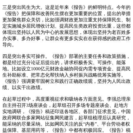
三是突出民生为大。这是近年来《报告》的鲜明特点。今年的
《报告》把保障和改善民生摆在更加重要的位置，提出的举措
更加聚焦群众关切，比如强调财政更加注重支持保障民生、制
定实施城乡居民增收计划、提高民生类政府投资比重，这些都
体现出坚持以人民为中心的发展思想，体现出坚持为老百姓多
办实事、多办好事，让群众有更多实实在在获得感的政府工作
导向。
四是突出务实可操作。《报告》部署的主要任务和政策措施，
都是经过充分论证后提出的，讲求积极务实、可操作、能落
地。比如设立1000亿元财政金融协同促内需专项资金、提高民
生补助标准、把常态化帮扶纳入乡村振兴战略统筹实施等。
《报告》强调要牢固树立和践行正确政绩观，坚持为人民出政
绩、以实干出政绩。
在起草过程中，高度重视征求和吸纳各方面意见。李强总理亲
自主持召开3场座谈会，起草组召开多场专题座谈会、赴地方
实地调研，《报告》稿还印送各地区、各部门征求意见，中国
政府网联合多家网站征集网民建言，起草组梳理后认真研究，
能采纳的尽量采纳。比如网民关注的反“内卷”、平台劳动者权
益保障、基层用药等，《报告》中都有积极回应。《报告》稿