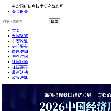
中宏国研信息技术研究院官网
会员服务
搜 索
首页
要闻纵览
中宏论道
决策要参
课题/内训
资料订阅
往届回顾
往届嘉宾
最新活动
政策法规