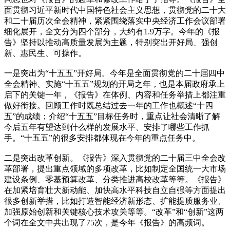
面贯彻习近平新时代中国特色社会主义思想，贯彻党的二十大
和二十届历次全会精神，紧紧围绕落实中央经济工作会议部署
细化展开，全文分为四个部分，大约有1.9万字。今年的《报
告》坚持以推动高质量发展为主题，特别突出开好局、强创
新、惠民生、可操作。
一是突出为“十五五”开好局。今年是全面贯彻党的二十届四中
全会精神、实施“十五五”规划的开局之年，也是本届政府承上
启下的关键一年，《报告》在体例、内容和任务举措上都注重
做好衔接。回顾工作时既总结过去一年的工作也概述“十四
五”的成绩；介绍“十五五”目标任务时，重点让社会清晰了解
今后五年有望达到什么样的发展水平、安排了哪些工作抓
手。“十五五”的很多安排都体现在今年的重点任务中。
二是突出改革创新。《报告》深入贯彻党的二十届三中全会改
革部署，提出重点领域的多项改革，比如制定全国统一大市场
建设条例、零基预算改革、分类推进高校改革等等。《报告》
在加紧培育壮大新动能、加快高水平科技自立自强等方面提出
很多创新举措，比如打造智能经济新形态、扩能提质服务业、
加强原始创新和关键核心技术攻关等等。“改革”和“创新”这两
个词在全文中共出现了75次，是今年《报告》的高频词。