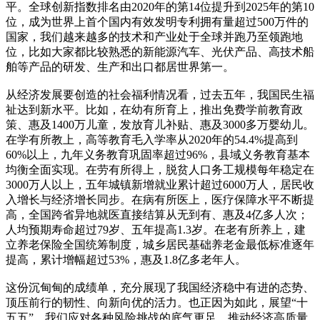
平。全球创新指数排名由2020年的第14位提升到2025年的第10
位，成为世界上首个国内有效发明专利拥有量超过500万件的
国家，我们越来越多的技术和产业处于全球并跑乃至领跑地
位，比如大家都比较熟悉的新能源汽车、光伏产品、高技术船
舶等产品的研发、生产和出口都居世界第一。
从经济发展要创造的社会福利情况看，过去五年，我国民生福
祉达到新水平。比如，在幼有所育上，推出免费学前教育政
策、惠及1400万儿童，发放育儿补贴、惠及3000多万婴幼儿。
在学有所教上，高等教育毛入学率从2020年的54.4%提高到
60%以上，九年义务教育巩固率超过96%，县域义务教育基本
均衡全面实现。在劳有所得上，脱贫人口务工规模每年稳定在
3000万人以上，五年城镇新增就业累计超过6000万人，居民收
入增长与经济增长同步。在病有所医上，医疗保障水平不断提
高，全国跨省异地就医直接结算从无到有、惠及4亿多人次；
人均预期寿命超过79岁、五年提高1.3岁。在老有所养上，建
立养老保险全国统筹制度，城乡居民基础养老金最低标准逐年
提高，累计增幅超过53%，惠及1.8亿多老年人。
这份沉甸甸的成绩单，充分展现了我国经济稳中有进的态势、
顶压前行的韧性、向新向优的活力。也正因为如此，展望“十
五五”，我们应对各种风险挑战的底气更足，推动经济高质量