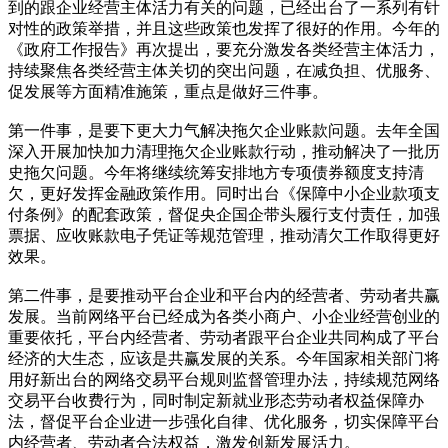
到的跟企业经营主体活力有关的问题，已经出台了一系列有针
对性的政策举措，并且这些政策也发挥了很好的作用。今年的
《政府工作报告》再次提出，要充分激发各类经营主体活力，
持续聚焦各类经营主体关切的突出问题，在减负担、优服务、
促发展等方面精准施策，重点是做好三件事。
第一件事，是要下更大力气解决拖欠企业账款问题。去年全国
深入开展加快加力清理拖欠企业账款行动，推动解决了一批历
史拖欠问题。今年将继续统筹安排地方专项债券额度支持清
欠，更好发挥金融政策作用。同时出台《保障中小企业款项支
付条例》的配套政策，督促央企国企带头履行支付责任，加强
票据、应收账款电子凭证等规范管理，推动清欠工作取得更好
效果。
第二件事，是要推动平台企业和平台内的经营者、劳动者共赢
发展。当前网络平台已经成为各类小商户、小企业经营创业的
重要依托，平台内经营者、劳动者跟平台企业共同构成了平台
经济的大生态，应该是共赢发展的关系。今年国家相关部门将
用好新出台的网络交易平台规则监督管理办法，持续规范网络
交易平台收费行为，同时制定新就业形态劳动者权益保障办
法，督促平台企业进一步强化自律、优化服务，切实保障平台
内经营者、劳动者合法权益，激发创新发展活力。