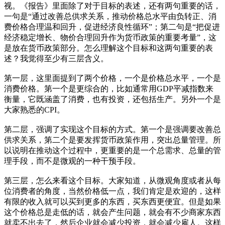
视。《报告》里面除了对于目标的表述，还有两句重要的话，
一句是“通过改善总供求关系，推动价格总水平由负转正、消
费价格合理温和回升，促进经济良性循环”；第二句是“把促进
经济稳定增长、物价合理回升作为货币政策的重要考量”，这
是放在货币政策部分。怎么理解这个目标和这两句重要的表
述？我觉得至少有三层含义。
第一层，这里面提到了两个价格，一个是价格总水平，一个是
消费价格。第一个是更综合的，比如通常用GDP平减指数来
衡量，它既涵盖了消费，也有投资，还包括生产。另外一个是
大家熟悉的CPI。
第二层，强调了实现这个目标的方式。第一个是强调要改善总
供求关系，第二个是要发挥货币政策作用，突出总量管理。所
以说明在推动这个过程中，更重要的是一个总需求、总量的管
理手段，而不是微观的一种干预手段。
第三层，怎么来看这个目标。大家知道，从微观角度或者从每
位消费者的角度，当然价格低一点，我们肯定是欢迎的，这样
有限的收入就可以买到更多的东西，买东西更便宜。但是如果
这个价格总是走低的话，就会产生问题，就会有不少商家东西
就卖不出去了，然后企业就会减少投资，就会减少雇人。这样