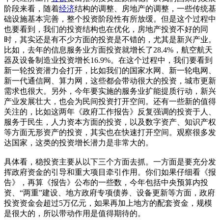
阶段来看，随着
经济
结构的调整、房地产的调整，一些传统基
础设施基本完善，整个投资阶段性有所放缓。但是这个过程中
也要看到，我们的投资结构也在优化，房地产投资不好的同
时，其实还是有不少方面的投资是不错的，尤其是新兴产业。
比如，去年的信息服务业方面投资就增长了28.4%，航空航天
器及设备制造业投资增长16.9%。在这个过程中，我们要看到
新一轮投资潜力会打开，比如我们的国家水网、新一轮电网、
新一代通信网、算力网，这些都会带动很大的投资，城市更新
需求也很大。另外，今年要实施的服务业扩能提质行动，新兴
产业发展壮大，也会为民间投资打开空间。还有一些新的值得
关注的，比如这两年《政府工作报告》反复强调的投资于人、
服务于民生，人力资本方面的投资，以及数字资产、知识产权
等方面无形资产的投资，其实也在快速打开空间。观察很多发
达国家，这类的投资增长潜力是非常大的。
具体看，稳投资主要从以下三个方面去抓。一方面是要充分发
挥政府资金的引导和重大项目牵引作用。你们如果仔细看《报
告》，再算《报告》公布的一些数，今年包括中央预算内投
资、“两重”建设、地方政府专项债券、设备更新等方面，政府
投资资金会超过5万亿元，如果再加上地方的配套资金，规模
是很大的，所以带动作用是值得期待的。