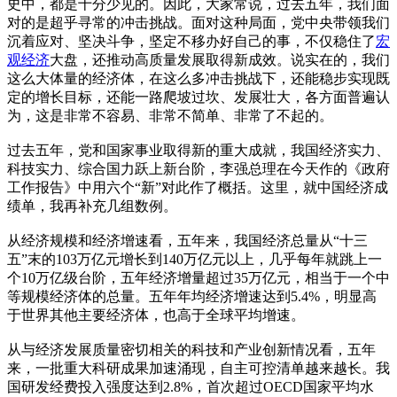
史中，都是十分少见的。因此，大家常说，过去五年，我们面
对的是超乎寻常的冲击挑战。面对这种局面，党中央带领我们
沉着应对、坚决斗争，坚定不移办好自己的事，不仅稳住了
宏
观经济
大盘，还推动高质量发展取得新成效。说实在的，我们
这么大体量的经济体，在这么多冲击挑战下，还能稳步实现既
定的增长目标，还能一路爬坡过坎、发展壮大，各方面普遍认
为，这是非常不容易、非常不简单、非常了不起的。
过去五年，党和国家事业取得新的重大成就，我国经济实力、
科技实力、综合国力跃上新台阶，李强总理在今天作的《政府
工作报告》中用六个“新”对此作了概括。这里，就中国经济成
绩单，我再补充几组数例。
从经济规模和经济增速看，五年来，我国经济总量从“十三
五”末的103万亿元增长到140万亿元以上，几乎每年就跳上一
个10万亿级台阶，五年经济增量超过35万亿元，相当于一个中
等规模经济体的总量。五年年均经济增速达到5.4%，明显高
于世界其他主要经济体，也高于全球平均增速。
从与经济发展质量密切相关的科技和产业创新情况看，五年
来，一批重大科研成果加速涌现，自主可控清单越来越长。我
国研发经费投入强度达到2.8%，首次超过OECD国家平均水