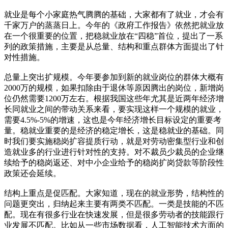
就业是每个小家庭热气腾腾的基础，大家都有了就业，才会有
千家万户的蒸蒸日上。今年的《政府工作报告》依然把就业放
在一个很重要的位置，把稳就业放在“四稳”首位，提出了一系
列的政策措施，主要是从总量、结构和重点群体方面提出了针
对性措施。
总量上突出扩规模。今年要参加到新的就业岗位的群体大概有
2000万的规模，如果扣除由于退休等原因腾出的岗位，新增岗
位仍然需要1200万左右。根据我国这些年尤其是近两年经济增
长同就业之间的带动关系来看，要实现这样一个规模的就业，
需要4.5%-5%的增速，这也是今年经济增长目标设定的重要考
量。稳就业重要的是经济的稳定增长，这是稳就业的基础。同
时我们要实施稳岗扩容提质行动，就是对劳动密集型行业和创
造就业多的行业进行针对性的支持。对不裁员少裁员的企业继
续给予的稳岗返还、对中小企业给予的稳岗扩岗贷款等阶段性
政策还会延续。
结构上重点是促匹配。大家知道，现在的就业形势，结构性的
问题更突出，归纳起来主要有两类不匹配。一类是技能的不匹
配。现在有很多行业在快速发展，但是很多劳动者的技能跟行
业发展不匹配。比如从一些市场数据看，人工智能技术方面的