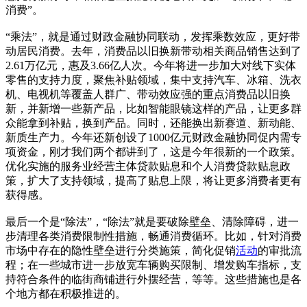
消费”。
“乘法”，就是通过财政金融协同联动，发挥乘数效应，更好带
动居民消费。去年，消费品以旧换新带动相关商品销售达到了
2.61万亿元，惠及3.66亿人次。今年将进一步加大对线下实体
零售的支持力度，聚焦补贴领域，集中支持汽车、冰箱、洗衣
机、电视机等覆盖人群广、带动效应强的重点消费品以旧换
新，并新增一些新产品，比如智能眼镜这样的产品，让更多群
众能拿到补贴，换到产品。同时，还能换出新赛道、新动能、
新质生产力。今年还新创设了1000亿元财政金融协同促内需专
项资金，刚才我们两个都讲到了，这是今年很新的一个政策。
优化实施的服务业经营主体贷款贴息和个人消费贷款贴息政
策，扩大了支持领域，提高了贴息上限，将让更多消费者更有
获得感。
最后一个是“除法”，“除法”就是要破除壁垒、清除障碍，进一
步清理各类消费限制性措施，畅通消费循环。比如，针对消费
市场中存在的隐性壁垒进行分类施策，简化促销
活动
的审批流
程；在一些城市进一步放宽车辆购买限制、增发购车指标，支
持符合条件的临街商铺进行外摆经营，等等。这些措施也是各
个地方都在积极推进的。