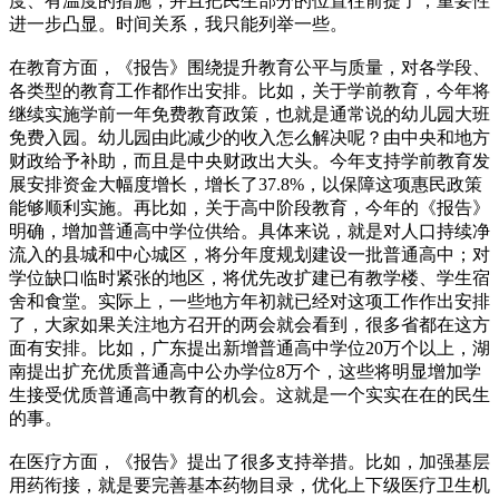
度、有温度的措施，并且把民生部分的位置往前提了，重要性
进一步凸显。时间关系，我只能列举一些。
在教育方面，《报告》围绕提升教育公平与质量，对各学段、
各类型的教育工作都作出安排。比如，关于学前教育，今年将
继续实施学前一年免费教育政策，也就是通常说的幼儿园大班
免费入园。幼儿园由此减少的收入怎么解决呢？由中央和地方
财政给予补助，而且是中央财政出大头。今年支持学前教育发
展安排资金大幅度增长，增长了37.8%，以保障这项惠民政策
能够顺利实施。再比如，关于高中阶段教育，今年的《报告》
明确，增加普通高中学位供给。具体来说，就是对人口持续净
流入的县城和中心城区，将分年度规划建设一批普通高中；对
学位缺口临时紧张的地区，将优先改扩建已有教学楼、学生宿
舍和食堂。实际上，一些地方年初就已经对这项工作作出安排
了，大家如果关注地方召开的两会就会看到，很多省都在这方
面有安排。比如，广东提出新增普通高中学位20万个以上，湖
南提出扩充优质普通高中公办学位8万个，这些将明显增加学
生接受优质普通高中教育的机会。这就是一个实实在在的民生
的事。
在医疗方面，《报告》提出了很多支持举措。比如，加强基层
用药衔接，就是要完善基本药物目录，优化上下级医疗卫生机