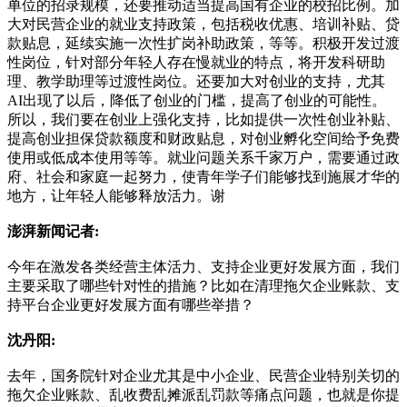
单位的招录规模，还要推动适当提高国有企业的校招比例。加
大对民营企业的就业支持政策，包括税收优惠、培训补贴、贷
款贴息，延续实施一次性扩岗补助政策，等等。积极开发过渡
性岗位，针对部分年轻人存在慢就业的特点，将开发科研助
理、教学助理等过渡性岗位。还要加大对创业的支持，尤其
AI出现了以后，降低了创业的门槛，提高了创业的可能性。
所以，我们要在创业上强化支持，比如提供一次性创业补贴、
提高创业担保贷款额度和财政贴息，对创业孵化空间给予免费
使用或低成本使用等等。就业问题关系千家万户，需要通过政
府、社会和家庭一起努力，使青年学子们能够找到施展才华的
地方，让年轻人能够释放活力。谢
澎湃新闻记者:
今年在激发各类经营主体活力、支持企业更好发展方面，我们
主要采取了哪些针对性的措施？比如在清理拖欠企业账款、支
持平台企业更好发展方面有哪些举措？
沈丹阳:
去年，国务院针对企业尤其是中小企业、民营企业特别关切的
拖欠企业账款、乱收费乱摊派乱罚款等痛点问题，也就是你提