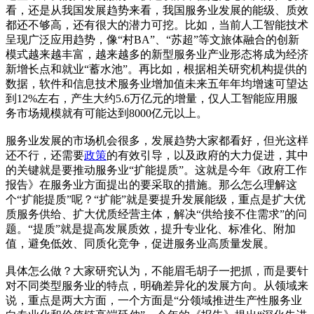
看，还是从我国发展趋势来看，我国服务业发展的能级、质效
都还不够高，还有很大的潜力可挖。比如，当前人工智能技术
呈现广泛应用趋势，像“村BA”、“苏超”等文旅体融合的创新
模式越来越丰富，越来越多的新型服务业产业形态将成为经济
新增长点和就业“蓄水池”。再比如，根据相关研究机构提供的
数据，软件和信息技术服务业增加值未来五年年均增速可望达
到12%左右，产生大约5.6万亿元的增量，仅人工智能应用服
务市场规模就有可能达到8000亿元以上。
服务业发展的市场机会很多，发展趋势大家都看好，但光这样
还不行，还需要
政策
的有效引导，以及政府的大力促进，其中
的关键就是要推动服务业“扩能提质”。这就是今年《政府工作
报告》在服务业方面提出的要采取的措施。那么怎么理解这
个“扩能提质”呢？“扩能”就是要提升发展能级，重点是扩大优
质服务供给、扩大优质经营主体，解决“供给接不住需求”的问
题。“提质”就是提高发展质效，提升专业化、标准化、附加
值，避免低效、同质化竞争，促进服务业高质量发展。
具体怎么做？大家研究认为，不能眉毛胡子一把抓，而是要针
对不同类型服务业的特点，明确差异化的发展方向。从领域来
说，重点是两大方面，一个方面是“分领域推进生产性服务业