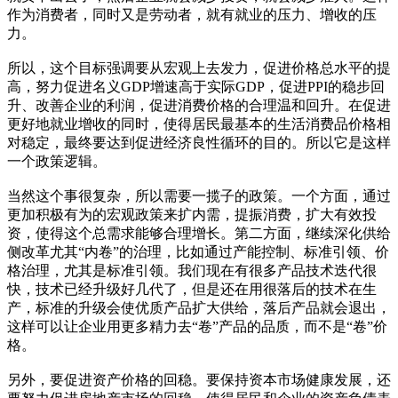
作为消费者，同时又是劳动者，就有就业的压力、增收的压
力。
所以，这个目标强调要从宏观上去发力，促进价格总水平的提
高，努力促进名义GDP增速高于实际GDP，促进PPI的稳步回
升、改善企业的利润，促进消费价格的合理温和回升。在促进
更好地就业增收的同时，使得居民最基本的生活消费品价格相
对稳定，最终要达到促进经济良性循环的目的。所以它是这样
一个政策逻辑。
当然这个事很复杂，所以需要一揽子的政策。一个方面，通过
更加积极有为的宏观政策来扩内需，提振消费，扩大有效投
资，使得这个总需求能够合理增长。第二方面，继续深化供给
侧改革尤其“内卷”的治理，比如通过产能控制、标准引领、价
格治理，尤其是标准引领。我们现在有很多产品技术迭代很
快，技术已经升级好几代了，但是还在用很落后的技术在生
产，标准的升级会使优质产品扩大供给，落后产品就会退出，
这样可以让企业用更多精力去“卷”产品的品质，而不是“卷”价
格。
另外，要促进资产价格的回稳。要保持资本市场健康发展，还