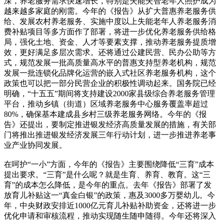
深，养老服务需求快速增长，特别是失能失智老年人照护成为
越来越多家庭的刚需。今年的《报告》从扩大普惠养老服务供
给、发展农村养老服务、实施中度以上失能老年人养老服务消
费补贴项目等多方面作了部署，将进一步优化养老服务供给格
局，强化土地、资金、人才等要素支撑，推动养老服务提质增
效，更好满足多层次需求。还将通过公建民营、民办公助等方
式，规范发展一批高质量高水平的普惠支持型养老机构，规范
发展一批连锁化品牌化运营的嵌入式社区养老服务机构，这个
政策也可以把一部分民营企业的积极性调动起来。国务院已经
明确，“十五五”期间将支持建设2000家县级综合养老服务管理
平台，推动乡镇（街道）区域养老服务中心服务覆盖率超过
80%，确保基本建成县乡村三级养老服务网络。今年的《报
告》还提出，要制定推进银发经济高质量发展的措施，有关部
门将推出推进银发经济发展三年行动计划，进一步推进养老事
业产业协同发展。
在呵护“一小”方面，今年的《报告》主要围绕降低“三育”成本
提出要求。“三育”是什么呢？就是生育、养育、教育。这“三
育”的成本怎么降低，是今年的重点。去年《报告》部署了发
放育儿补贴这一“真金白银”的政策，惠及3000多万婴幼儿。今
年，中央财政安排近1000亿元育儿补贴补助资金，还将进一步
优化申请和审核流程，推动实现随生随申随得。今年还将深入