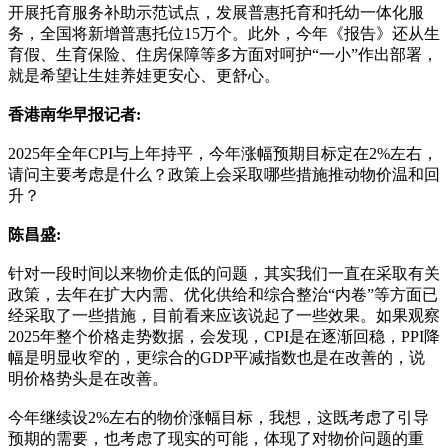
开展托育服务补助示范试点，发展普惠托育和托幼一体化服
务，全国将新增普惠托位15万个。此外，今年《报告》还从生
育假、生育保险、住房保障等多方面对呵护“一小”作出部署，
就是希望让生娃养娃更安心、更舒心。
香港南华早报记者:
2025年全年CPI与上年持平，今年涨幅预期目标定在2%左右，
请问主要考虑是什么？政策上会采取哪些措施推动物价温和回
升？
陈昌盛:
针对一段时间以来物价走低的问题，其实我们一直在采取有关
政策，去年在扩大内需、优化供给和综合整治“内卷”等方面已
经采取了一些措施，目前看来应该说起了一些效果。如果观察
2025年整个价格走势数据，会发现，CPI是在逐渐回稳，PPI降
幅是明显收窄的，更综合的GDP平减指数也是在改善的，说
明价格势头是在改善。
今年继续设2%左右的物价涨幅目标，我想，这既考虑了引导
预期的需要，也考虑了现实的可能，体现了对物价问题的重