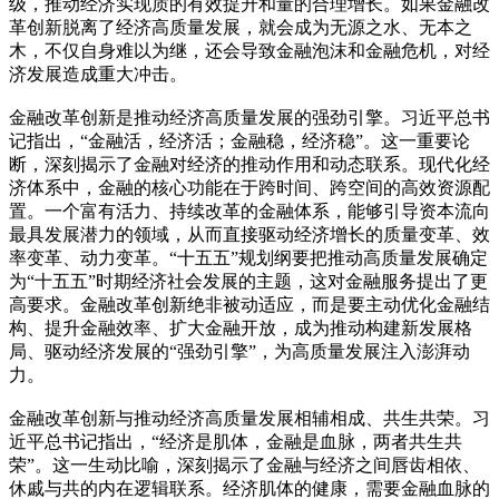
级，推动经济实现质的有效提升和量的合理增长。如果金融改
革创新脱离了经济高质量发展，就会成为无源之水、无本之
木，不仅自身难以为继，还会导致金融泡沫和金融危机，对经
济发展造成重大冲击。
金融改革创新是推动经济高质量发展的强劲引擎。习近平总书
记指出，“金融活，经济活；金融稳，经济稳”。这一重要论
断，深刻揭示了金融对经济的推动作用和动态联系。现代化经
济体系中，金融的核心功能在于跨时间、跨空间的高效资源配
置。一个富有活力、持续改革的金融体系，能够引导资本流向
最具发展潜力的领域，从而直接驱动经济增长的质量变革、效
率变革、动力变革。“十五五”规划纲要把推动高质量发展确定
为“十五五”时期经济社会发展的主题，这对金融服务提出了更
高要求。金融改革创新绝非被动适应，而是要主动优化金融结
构、提升金融效率、扩大金融开放，成为推动构建新发展格
局、驱动经济发展的“强劲引擎”，为高质量发展注入澎湃动
力。
金融改革创新与推动经济高质量发展相辅相成、共生共荣。习
近平总书记指出，“经济是肌体，金融是血脉，两者共生共
荣”。这一生动比喻，深刻揭示了金融与经济之间唇齿相依、
休戚与共的内在逻辑联系。经济肌体的健康，需要金融血脉的