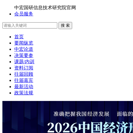
中宏国研信息技术研究院官网
会员服务
搜 索
首页
要闻纵览
中宏论道
决策要参
课题/内训
资料订阅
往届回顾
往届嘉宾
最新活动
政策法规