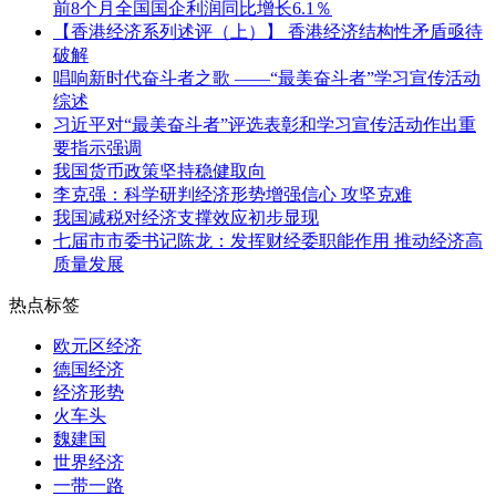
前8个月全国国企利润同比增长6.1％
【香港经济系列述评（上）】 香港经济结构性矛盾亟待
破解
唱响新时代奋斗者之歌 ——“最美奋斗者”学习宣传活动
综述
习近平对“最美奋斗者”评选表彰和学习宣传活动作出重
要指示强调
我国货币政策坚持稳健取向
李克强：科学研判经济形势增强信心 攻坚克难
我国减税对经济支撑效应初步显现
七届市市委书记陈龙：发挥财经委职能作用 推动经济高
质量发展
热点标签
欧元区经济
德国经济
经济形势
火车头
魏建国
世界经济
一带一路