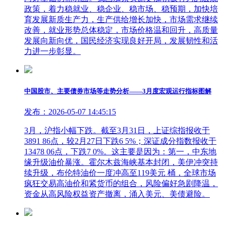
政策，着力稳就业、稳企业、稳市场、稳预期，加快培
育发展新质生产力，生产供给增长加快，市场需求继续
改善，就业形势总体稳定，市场价格温和回升，高质量
发展向新向优，国民经济实现良好开局，发展韧性和活
力进一步彰显。
中国股市、主要债券市场等走势分析——3月度宏观运行指标图解
发布：2026-05-07 14:45:15
3月，沪指小幅下跌。截至3月31日，上证综指报收于
3891 86点，较2月27日下跌6 5%；深证成分指数报收于
13478 06点，下跌7 0%。这主要是因为：第一，中东地
缘升级油价暴涨。霍尔木兹海峡基本封闭，美伊冲突持
续升级，布伦特油价一度冲高至119美元 桶，全球市场
疯狂交易高油价和紧货币的组合，风险偏好急剧降温，
资金从高风险权益资产撤离，涌入美元、美债避险。