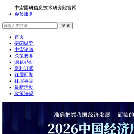
中宏国研信息技术研究院官网
会员服务
搜 索
首页
要闻纵览
中宏论道
决策要参
课题/内训
资料订阅
往届回顾
往届嘉宾
最新活动
政策法规