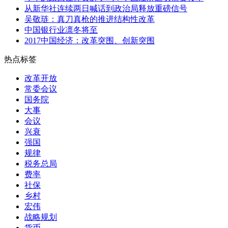
从新华社连续两日喊话到政治局释放重磅信号
吴敬琏：真刀真枪的推进结构性改革
中国银行业凛冬将至
2017中国经济：改革突围、创新突围
热点标签
改革开放
常委会议
国务院
大事
会议
兴衰
强国
规律
税务总局
费率
社保
乡村
宏伟
战略规划
货币