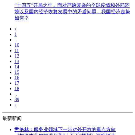
“十四五”开局之年，面对严峻复杂的全球疫情和外部环
境以及国内经济恢复发展中的矛盾问题，我国经济走势
如何？
‹
1
..
10
11
12
13
14
15
16
17
18
..
39
›
最新新闻
尹艳林：服务业领域下一步对外开放的重点方向