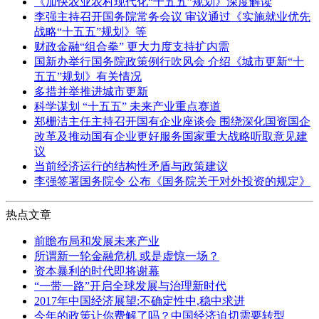
《加快农业农村现代化“十五五”规划》深度解读
李强主持召开国务院常务会议 审议通过《实施就业优先
战略“十五五”规划》等
财政金融“组合拳” 更大力度支持扩内需
国新办举行国务院政策例行吹风会 介绍《城市更新“十
五五”规划》有关情况
多措并举推进城市更新
科学谋划 “十五五” 未来产业重点赛道
郑栅洁主任主持召开国有企业座谈会 围绕深化国资国企
改革及推动国有企业更好服务国家重大战略听取意见建
议
当前经济运行的结构性矛盾与政策建议
李强签署国务院令 公布《国务院关于对外投资的规定》
热点文章
前瞻布局和发展未来产业
所谓新一轮金融危机 或是虚惊一场？
资本暴利的时代即将谢幕
“一带一路”开启全球发展与治理新时代
2017年中国经济展望:不确定性中,稳中求进
今年的政策让你费解了吗？中国经济迫切需要转型