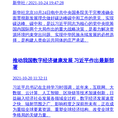
新华社 / 2021-10-24 19:47:28
新华社北京10月24日电中共中央国务院关于完整准确全
面贯彻新发展理念做好碳达峰碳中和工作的意见，实现
碳达峰、碳中和，是以习近平同志为核心的党中央统筹
国内国际两个大局作出的重大战略决策，是着力解决资
源环境约束突出问题、实现中华民族永续发展的必然选
择，是构建人类命运共同体的庄严承诺。
推动我国数字经济健康发展 习近平作出最新部
署
2021-10-20 11:32:11
习近平总书记在主持学习时强调，近年来，互联网、大
数据、云计算、人工智能、区块链等技术加速创新，日
益融入经济社会发展各领域全过程，数字经济发展速度
之快、辐射范围之广、影响程度之深前所未有，正在成
为重组全球要素资源、重塑全球经济结构、改变全球竞
争格局的关键力量。