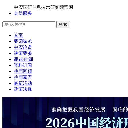
中宏国研信息技术研究院官网
会员服务
搜 索
首页
要闻纵览
中宏论道
决策要参
课题/内训
资料订阅
往届回顾
往届嘉宾
最新活动
政策法规