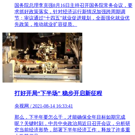
国务院总理李克强8月16日主持召开国务院常务会议，要
求抓好政策落实，针对经济运行新情况加强跨周期调
节；审议通过“十四五”就业促进规划，全面强化就业优
先政策，推动就业扩容提质。
打好开局“下半场” 稳步开启新征程
央视网 / 2021-08-14 16:33:41
那么，下半年要怎么干，才能确保全年目标如期完成
呢？关键时刻，中共中央政治局近日召开会议，分析研
究当前经济形势，部署下半年经济工作，释放了许多重