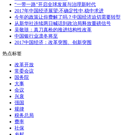
“一带一路”开启全球发展与治理新时代
2017年中国经济展望:不确定性中,稳中求进
今年的政策让你费解了吗？中国经济迫切需要转型
从新华社连续两日喊话到政治局释放重磅信号
吴敬琏：真刀真枪的推进结构性改革
中国银行业凛冬将至
2017中国经济：改革突围、创新突围
热点标签
改革开放
常委会议
国务院
大事
会议
兴衰
强国
规律
税务总局
费率
社保
乡村