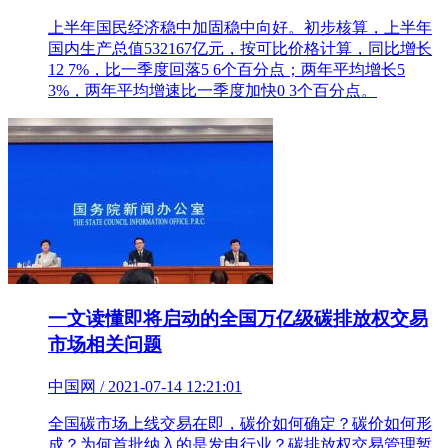
上半年国民经济稳中加固稳中向好。初步核算，上半年
国内生产总值532167亿元，按可比价格计算，同比增长
12 7%，比一季度回落5 6个百分点；两年平均增长5
3%，两年平均增速比一季度加快0 3个百分点。
一文读懂即将启动的全国万亿级碳排放权交易
市场相关问题
中国网 / 2021-07-14 12:21:01
全国碳市场上线交易在即，碳价如何确定？碳价如何形
成？为何首批纳入的是发电行业？碳排放权交易管理暂