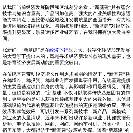
从我国当前经济发展阶段和区域差异来看，“新基建”具有蕴含
技术与知识含量高、产品附加值高、强大的产业关联性和渗透
能力等特点，直接带动区域经济发展质量的全面提升，有力地
促进区域经济结构优化。与传统基建相比，“新基建”对经济效
率提升更显著，涉及诸多产业链环节，在我国拥有较大发展空
间。
张新红：“新基建”是在
经济下行
压力大、数字化转型加速发展
的大背景下提出来的，既是寻求经济新增长点的现实需要，也
是培育经济发展新动能的重要突破口。
在传统基建带动经济增长作用逐步减弱的情况下，“新基建”将
在稳增长、稳投资、稳就业方面发挥重要作用。传统基建提供
的主要是基建项目自身的功能，其影响和作用是看得见、可测
量，但也是有限的。“新基建”不仅可以取得传统基建固有的作
用，更重要的是可以获得比传统基建更大的乘数效应。以信息
基础设施为代表的新型基础设施提供的更多是网络效应、平台
效应和赋能效应，可以引发一系列新技术、新产品、新模式、
新业态的大量涌现。近年来不断出现许多新职业，比如数据分
析师、电子竞技师、网商、网红、网约车司机、外卖小哥、民
宿房东等，大都得益于“新基建”效应的发挥。随着“新基建”的