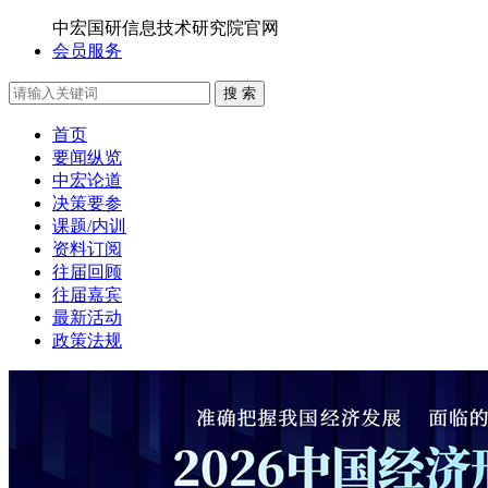
中宏国研信息技术研究院官网
会员服务
搜 索
首页
要闻纵览
中宏论道
决策要参
课题/内训
资料订阅
往届回顾
往届嘉宾
最新活动
政策法规