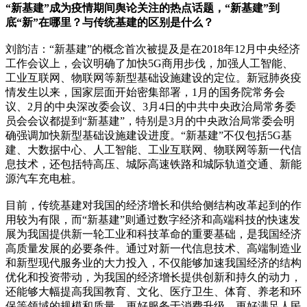
“新基建”成为疫情期间舆论关注的热点话题，“新基建”到
底“新”在哪里？与传统基建的区别是什么？
刘韵洁：“新基建”的概念首次被提及是在2018年12月中央经济
工作会议上，会议明确了加快5G商用步伐，加强人工智能、
工业互联网、物联网等新型基础设施建设的定位。新冠肺炎疫
情发生以来，国家层面开始密集部署，1月的国务院常务会
议、2月的中央深改委会议、3月4日的中共中央政治局常务委
员会会议都提到“新基建”，特别是3月的中央政治局常委会明
确强调加快新型基础设施建设进度。“新基建”不仅包括5G基
建、大数据中心、人工智能、工业互联网、物联网等新一代信
息技术，还包括特高压、城际高速铁路和城际轨道交通、新能
源汽车充电桩。
目前，传统基建对我国的经济增长和供给侧结构改革起到的作
用较为有限，而“新基建”则通过数字经济和高端科技的快速发
展为我国提供新一轮工业和科技革命的重要基础，是我国经济
高质量发展的必要条件。通过对新一代信息技术、高端制造业
和新型现代服务业的大力投入，不仅能够加速我国经济的结构
优化和投资带动，为我国的经济增长提供创新和持久的动力，
还能够大幅提高我国教育、文化、医疗卫生、体育、养老和环
保等领域的规模和质量，更好服务于消费升级，更好满足人民