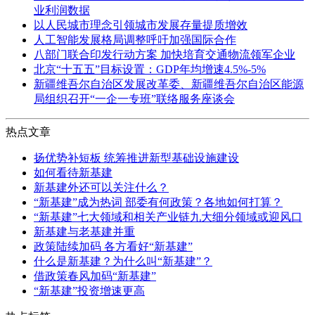
业利润数据
以人民城市理念引领城市发展存量提质增效
人工智能发展格局调整呼吁加强国际合作
八部门联合印发行动方案 加快培育交通物流领军企业
北京“十五五”目标设置：GDP年均增速4.5%-5%
新疆维吾尔自治区发展改革委、新疆维吾尔自治区能源
局组织召开“一企一专班”联络服务座谈会
热点文章
扬优势补短板 统筹推进新型基础设施建设
如何看待新基建
新基建外还可以关注什么？
“新基建”成为热词 部委有何政策？各地如何打算？
“新基建”七大领域和相关产业链九大细分领域或迎风口
新基建与老基建并重
政策陆续加码 各方看好“新基建”
什么是新基建？为什么叫“新基建”？
借政策春风加码“新基建”
“新基建”投资增速更高