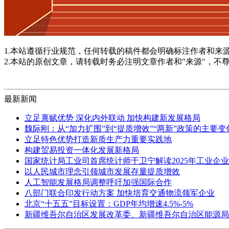
1.本站遵循行业规范，任何转载的稿件都会明确标注作者和来
2.本站的原创文章，请转载时务必注明文章作者和"来源"，不
最新新闻
立足禀赋优势 深化内外联动 加快构建新发展格局
魏际刚：从“加力扩围”到“提质增效”“两新”政策的主要
立足特色优势打造新质生产力重要实践地
构建贸易投资一体化发展新格局
国家统计局工业司首席统计师于卫宁解读2025年工业企
以人民城市理念引领城市发展存量提质增效
人工智能发展格局调整呼吁加强国际合作
八部门联合印发行动方案 加快培育交通物流领军企业
北京“十五五”目标设置：GDP年均增速4.5%-5%
新疆维吾尔自治区发展改革委、新疆维吾尔自治区能源局