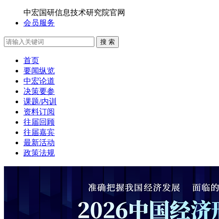
中宏国研信息技术研究院官网
会员服务
搜 索
首页
要闻纵览
中宏论道
决策要参
课题/内训
资料订阅
往届回顾
往届嘉宾
最新活动
政策法规