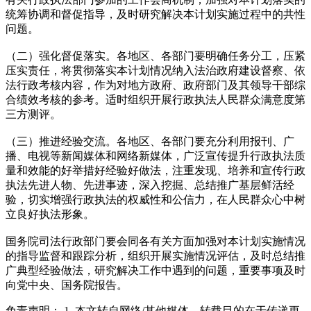
统筹协调和督促指导，及时研究解决本计划实施过程中的共性
问题。
（二）强化督促落实。各地区、各部门要明确任务分工，压紧
压实责任，将贯彻落实本计划情况纳入法治政府建设督察、依
法行政考核内容，作为对地方政府、政府部门及其领导干部综
合绩效考核的参考。适时组织开展行政执法人民群众满意度第
三方测评。
（三）推进经验交流。各地区、各部门要充分利用报刊、广
播、电视等新闻媒体和网络新媒体，广泛宣传提升行政执法质
量和效能的好举措好经验好做法，注重发现、培养和宣传行政
执法先进人物、先进事迹，深入挖掘、总结推广基层鲜活经
验，切实增强行政执法的权威性和公信力，在人民群众心中树
立良好执法形象。
国务院司法行政部门要会同各有关方面加强对本计划实施情况
的指导监督和跟踪分析，组织开展实施情况评估，及时总结推
广典型经验做法，研究解决工作中遇到的问题，重要事项及时
向党中央、国务院报告。
免责声明： 1. 本文转自网络/其他媒体，转载目的在于传递更