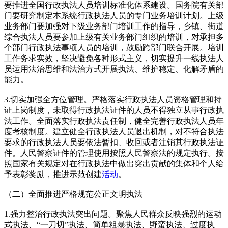
要推进全国行政执法人员培训标准化体系建设。国务院有关部
门要研究制定本系统行政执法人员的专门业务培训计划。上级
业务部门要加强对下级业务部门培训工作的指导，乡镇、街道
综合执法人员要参加上级有关业务部门组织的培训，对承担多
个部门行政执法事项人员的培训，鼓励跨部门联合开展。培训
工作务求实效，坚决避免各种形式主义，切实提升一线执法人
员运用法治思维和法治方式开展执法、维护稳定、化解矛盾的
能力。
3.切实加强全方位管理。严格落实行政执法人员资格管理和持
证上岗制度，未取得行政执法证件的人员不得独立从事行政执
法工作。全面落实行政执法责任制，健全完善行政执法人员年
度考核制度。建立健全行政执法人员退出机制，对不符合执法
要求的行政执法人员要依法暂扣、收回或者注销其行政执法证
件。人民警察证件的管理使用按照人民警察法的规定执行。按
照国家有关规定对在行政执法中做出突出贡献的集体和个人给
予表彰奖励，推进示范创建
活动
。
（二）全面推进严格规范公正文明执法
1.强力整治行政执法突出问题。聚焦人民群众反映强烈的运动
式执法、“一刀切”执法、简单粗暴执法、野蛮执法、过度执