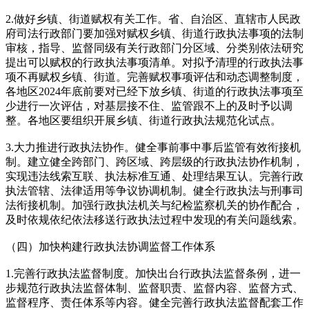
2.做好乡镇、街道赋权有关工作。省、自治区、直辖市人民政
府司法行政部门要加强对赋权乡镇、街道行政执法事项的法制
审核，指导、监督同级有关行政部门分区域、分类别依法研究
提出可以赋权的行政执法事项清单。对拟予清理的行政执法事
项不再赋权乡镇、街道。完善赋权事项评估和动态调整制度，
各地区2024年底前要对已经下放乡镇、街道的行政执法事项至
少进行一次评估，对基层接不住、监管跟不上的及时予以调
整。各地区要组织开展乡镇、街道行政执法规范化试点。
3.大力推进行政执法协作。健全事前事中事后监管有效衔接机
制。建立健全跨部门、跨区域、跨层级的行政执法协作机制，
实现违法线索互联、执法标准互通、处理结果互认。完善行政
执法管辖、法律适用等争议协调机制。健全行政执法与刑事司
法衔接机制。加强行政执法机关与纪检监察机关的协作配合，
及时依规依纪依法移送行政执法过程中发现的有关问题线索。
（四）加快构建行政执法协调监督工作体系
1.完善行政执法监督制度。加快出台行政执法监督条例，进一
步规范行政执法监督体制、监督职责、监督内容、监督方式、
监督程序、责任体系等内容。健全完善行政执法监督配套工作