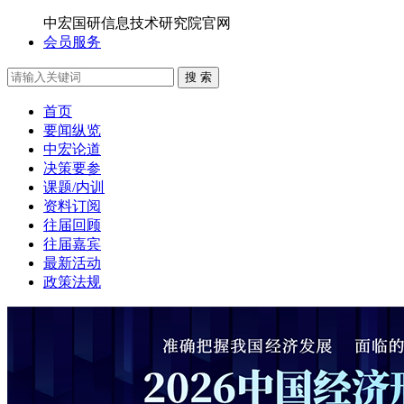
中宏国研信息技术研究院官网
会员服务
搜 索
首页
要闻纵览
中宏论道
决策要参
课题/内训
资料订阅
往届回顾
往届嘉宾
最新活动
政策法规