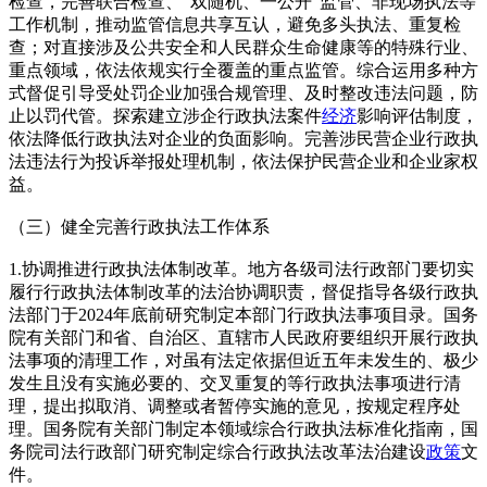
检查，完善联合检查、“双随机、一公开”监管、非现场执法等
工作机制，推动监管信息共享互认，避免多头执法、重复检
查；对直接涉及公共安全和人民群众生命健康等的特殊行业、
重点领域，依法依规实行全覆盖的重点监管。综合运用多种方
式督促引导受处罚企业加强合规管理、及时整改违法问题，防
止以罚代管。探索建立涉企行政执法案件
经济
影响评估制度，
依法降低行政执法对企业的负面影响。完善涉民营企业行政执
法违法行为投诉举报处理机制，依法保护民营企业和企业家权
益。
（三）健全完善行政执法工作体系
1.协调推进行政执法体制改革。地方各级司法行政部门要切实
履行行政执法体制改革的法治协调职责，督促指导各级行政执
法部门于2024年底前研究制定本部门行政执法事项目录。国务
院有关部门和省、自治区、直辖市人民政府要组织开展行政执
法事项的清理工作，对虽有法定依据但近五年未发生的、极少
发生且没有实施必要的、交叉重复的等行政执法事项进行清
理，提出拟取消、调整或者暂停实施的意见，按规定程序处
理。国务院有关部门制定本领域综合行政执法标准化指南，国
务院司法行政部门研究制定综合行政执法改革法治建设
政策
文
件。