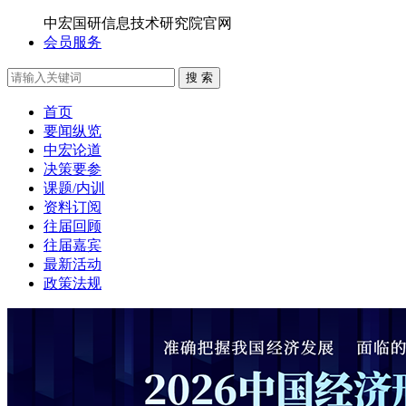
中宏国研信息技术研究院官网
会员服务
搜 索
首页
要闻纵览
中宏论道
决策要参
课题/内训
资料订阅
往届回顾
往届嘉宾
最新活动
政策法规