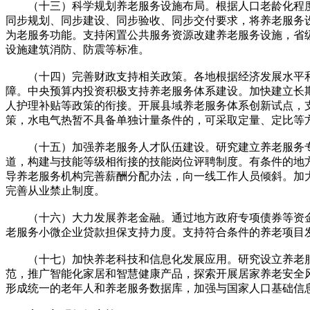
（十三）科学规划养老服务设施布局。根据人口老龄化程度
同步规划、同步建设、同步验收、同步交付要求，将养老服务
为老服务功能。支持闲置公共服务资源改建养老服务设施，省
设施建筑消防、防震等标准。
（十四）完善财政支持相关政策。各地根据经济发展水平和
障。中央预算内投资积极支持养老服务体系建设。加快建立长
人护理补贴等政策的衔接。开展县域养老服务体系创新试点，
策，水电气热暂不具备单独计量条件的，可采取定量、定比等
（十五）加强养老服务人才队伍建设。研究建立养老服务专
道，构建与技能等级相衔接的技能岗位评聘制度。有条件的地
导养老服务机构完善薪酬分配办法，向一线工作人员倾斜。加
完善从业禁止制度。
（十六）大力发展养老金融。通过地方政府专项债券等资金
老服务小微企业贷款担保支持力度。支持符合条件的养老项目
（十七）加快养老科技和信息化发展应用。研究设立养老服
范，推广智能化家居和智慧健康产品，探索开展居家养老安全
形成统一的老年人和养老服务数据库，加强与国家人口基础信