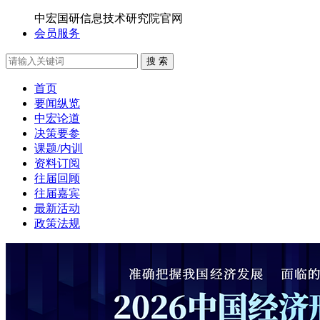
中宏国研信息技术研究院官网
会员服务
搜 索
首页
要闻纵览
中宏论道
决策要参
课题/内训
资料订阅
往届回顾
往届嘉宾
最新活动
政策法规