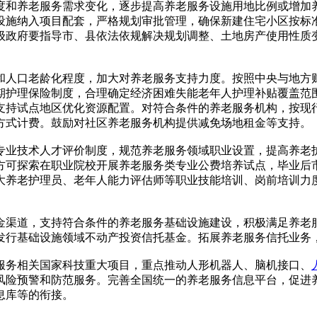
和养老服务需求变化，逐步提高养老服务设施用地比例或增加养
设施纳入项目配套，严格规划审批管理，确保新建住宅小区按标
级政府要指导市、县依法依规解决规划调整、土地房产使用性质
人口老龄化程度，加大对养老服务支持力度。按照中央与地方财
期护理保险制度，合理确定经济困难失能老年人护理补贴覆盖范
支持试点地区优化资源配置。对符合条件的养老服务机构，按现
方式计费。鼓励对社区养老服务机构提供减免场地租金等支持。
业技术人才评价制度，规范养老服务领域职业设置，提高养老护
方可探索在职业院校开展养老服务类专业公费培养试点，毕业后
大养老护理员、老年人能力评估师等职业技能培训、岗前培训力
渠道，支持符合条件的养老服务基础设施建设，积极满足养老服
发行基础设施领域不动产投资信托基金。拓展养老服务信托业务
务相关国家科技重大项目，重点推动人形机器人、脑机接口、
风险预警和防范服务。完善全国统一的养老服务信息平台，促进
息库等的衔接。