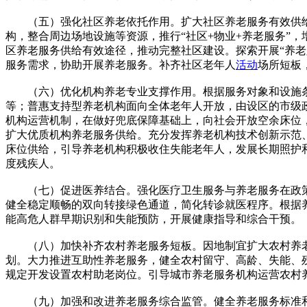
（五）强化社区养老依托作用。扩大社区养老服务有效供给
构，整合周边场地设施等资源，推行“社区+物业+养老服务”
区养老服务供给有效途径，推动完整社区建设。探索开展“养老
服务需求，协助开展养老服务。补齐社区老年人
活动
场所短板
（六）优化机构养老专业支撑作用。根据服务对象和设施条
等；普惠支持型养老机构面向全体老年人开放，由设区的市级
机构运营机制，在做好兜底保障基础上，向社会开放空余床位
扩大优质机构养老服务供给。充分发挥养老机构技术创新示范
床位供给，引导养老机构积极收住失能老年人，发展长期照护和
度残疾人。
（七）促进医养结合。强化医疗卫生服务与养老服务在政策
健全稳定顺畅的双向转接绿色通道，简化转诊就医程序。根据
能高危人群早期识别和失能预防，开展健康指导和综合干预。
（八）加快补齐农村养老服务短板。因地制宜扩大农村养老
划。大力推进互助性养老服务，健全农村留守、高龄、失能、
规定开发设置农村助老岗位。引导城市养老服务机构运营农村
（九）加强和改进养老服务综合监管。健全养老服务标准和