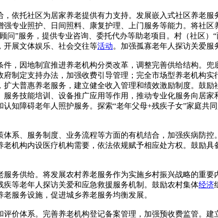
，依托社区为居家养老提供有力支持。发展嵌入式社区养老服务
，增强专业照护、日间照料、康复护理、上门服务等能力。将社
顾问”服务，提供专业咨询、委托代办等助老项目。村（社区）“
，开展文体娱乐、社会交往等
活动
。加强孤寡老年人探访关爱服
件，因地制宜推进养老机构分类改革，调整完善供给结构。兜
政府制定支持办法，加强收费引导管理；完全市场型养老机构实
，扩大普惠养老服务，建立健全收入管理和绩效激励制度。鼓励
、服务技能培训、设备推广应用等作用，推动专业化服务向居家
认知障碍老年人照护服务。探索“老年父母+残疾子女”家庭共
体系、服务制度、业务流程等方面的有机结合，加强疾病防控。
养老机构内设医疗机构需要，依法依规赋予相应处方权。鼓励具
服务供给。将发展农村养老服务作为实施乡村振兴战略的重要内
残疾等老年人探访关爱和应急救援服务机制。鼓励农村集体
经济
养老服务设施，促进城乡养老服务均衡发展。
评价体系。完善养老机构登记备案管理，加强预收费监管。建立