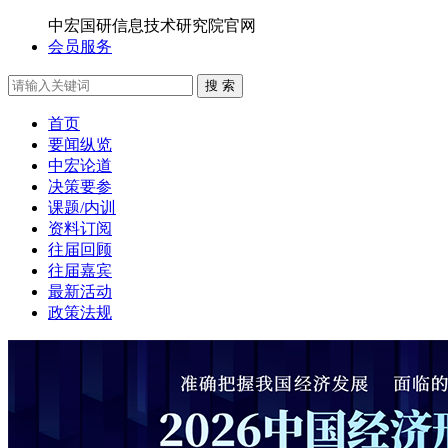
中宏国研信息技术研究院官网
会员服务
搜 索
首页
要闻纵览
中宏论道
决策要参
课题/内训
资料订阅
往届回顾
往届嘉宾
最新活动
政策法规