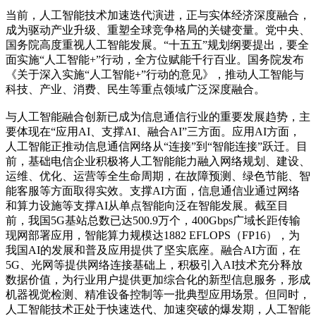
当前，人工智能技术加速迭代演进，正与实体经济深度融合，
成为驱动产业升级、重塑全球竞争格局的关键变量。党中央、
国务院高度重视人工智能发展。“十五五”规划纲要提出，要全
面实施“人工智能+”行动，全方位赋能千行百业。国务院发布
《关于深入实施“人工智能+”行动的意见》，推动人工智能与
科技、产业、消费、民生等重点领域广泛深度融合。
与人工智能融合创新已成为信息通信行业的重要发展趋势，主
要体现在“应用AI、支撑AI、融合AI”三方面。应用AI方面，
人工智能正推动信息通信网络从“连接”到“智能连接”跃迁。目
前，基础电信企业积极将人工智能能力融入网络规划、建设、
运维、优化、运营等全生命周期，在故障预测、绿色节能、智
能客服等方面取得实效。支撑AI方面，信息通信业通过网络
和算力设施等支撑AI从单点智能向泛在智能发展。截至目
前，我国5G基站总数已达500.9万个，400Gbps广域长距传输
现网部署应用，智能算力规模达1882 EFLOPS（FP16），为
我国AI的发展和普及应用提供了坚实底座。融合AI方面，在
5G、光网等提供网络连接基础上，积极引入AI技术充分释放
数据价值，为行业用户提供更加综合化的新型信息服务，形成
机器视觉检测、精准设备控制等一批典型应用场景。但同时，
人工智能技术正处于快速迭代、加速突破的爆发期，人工智能