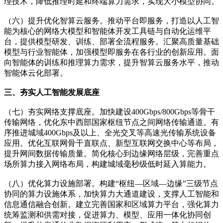
理技术，降低推理时延和终端算力需求，实现大小模型协同。
（六）提升优化智算云服务。推动平台即服务，打造以人工智
能为核心的网络大模型和智能体开发工具链与自动化运维平
台，提供模型研发、训练、部署全流程服务。汇聚高质量基础
模型与行业智能体，加强模型即服务在各行业的创新应用。面
向智能体的训练和推理算力需求，提升智算云服务水平，推动
智能体云化部署。
三、夯实人工智能发展底座
（七）夯实网络支撑底座。加快建设400Gbps/800Gbps等骨干
传输网络，优化东中西部国家枢纽节点之间网络传输通道。有
序推进城域400Gbps及以上、全光交叉等高速光传输系统设备
应用。优化互联网骨干直联点、新型互联网交换中心等布局，
提升网间数据传输质量。简化核心到边缘网络层级，完善重点
场所算力接入网络布局，构建城域毫秒级低时延入算能力。
（八）优化算力设施部署。构建“枢纽—区域—边缘”三级节点
协同的算力设施体系，加快算力大通道建设，支撑人工智能和
信息通信融合创新。建立完善国家和区域算力平台，强化算力
统筹监测和供需对接，促进算力、模型、应用一体化协同创