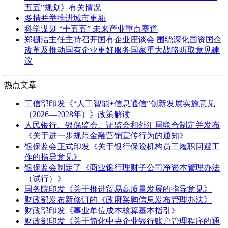
五五”规划》有关情况
多措并举推进城市更新
科学谋划 “十五五” 未来产业重点赛道
郑栅洁主任主持召开国有企业座谈会 围绕深化国资国企
改革及推动国有企业更好服务国家重大战略听取意见建
议
热点文章
工信部印发《“人工智能+信息通信”创新发展实施意见
（2026—2028年）》政策解读
人民银行、银保监会、证监会和外汇局联合制定并发布
《关于进一步规范金融营销宣传行为的通知》
银保监会正式印发《关于银行保险机构员工履职回避工
作的指导意见》
银保监会制定了《商业银行理财子公司净资本管理办法
（试行）》
国务院印发《关于推进贸易高质量发展的指导意见》
财政部发布新修订的《政府采购信息发布管理办法》
财政部印发《事业单位成本核算基本指引》
财政部印发《关于简化中央企业银行账户管理程序的通