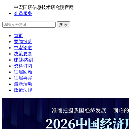
中宏国研信息技术研究院官网
会员服务
搜 索
首页
要闻纵览
中宏论道
决策要参
课题/内训
资料订阅
往届回顾
往届嘉宾
最新活动
政策法规