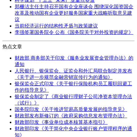
科学谋划 “十五五” 未来产业重点赛道
郑栅洁主任主持召开国有企业座谈会 围绕深化国资国企
改革及推动国有企业更好服务国家重大战略听取意见建
议
当前经济运行的结构性矛盾与政策建议
李强签署国务院令 公布《国务院关于对外投资的规定》
热点文章
财政部 商务部关于印发《服务业发展资金管理办法》的
通知
人民银行、银保监会、证监会和外汇局联合制定并发布
《关于进一步规范金融营销宣传行为的通知》
银保监会正式印发《关于银行保险机构员工履职回避工
作的指导意见》
银保监会制定了《商业银行理财子公司净资本管理办法
（试行）》
国务院印发《关于推进贸易高质量发展的指导意见》
财政部发布新修订的《政府采购信息发布管理办法》
财政部印发《事业单位成本核算基本指引》
财政部印发《关于简化中央企业银行账户管理程序的通
知》