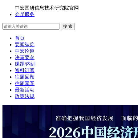
中宏国研信息技术研究院官网
会员服务
搜 索
首页
要闻纵览
中宏论道
决策要参
课题/内训
资料订阅
往届回顾
往届嘉宾
最新活动
政策法规