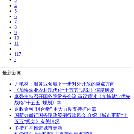
3
4
5
6
7
8
9
10
11
..
117
›
最新新闻
尹艳林：服务业领域下一步对外开放的重点方向
《加快农业农村现代化“十五五”规划》深度解读
李强主持召开国务院常务会议 审议通过《实施就业优先
战略“十五五”规划》等
财政金融“组合拳” 更大力度支持扩内需
国新办举行国务院政策例行吹风会 介绍《城市更新“十
五五”规划》有关情况
多措并举推进城市更新