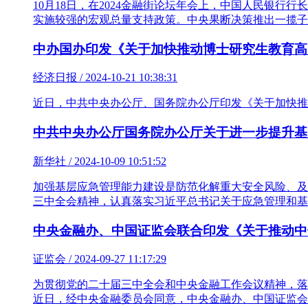
10月18日，在2024金融街论坛年会上，中国人民银
实施较强的宏观总量支持政策。中央果断决策推出一揽子
中办国办印发《关于加快推动博士研究生教育高
经济日报 / 2024-10-21 10:38:31
近日，中共中央办公厅、国务院办公厅印发《关于加快推
中共中央办公厅国务院办公厅关于进一步提升基
新华社 / 2024-10-09 10:51:52
加强基层应急管理能力建设是防范化解重大安全风险、及
三中全会精神，认真落实习近平总书记关于应急管理和基
中央金融办、中国证监会联合印发《关于推动中
证监会 / 2024-09-27 11:17:29
为贯彻党的二十届三中全会和中央金融工作会议精神，落
近日，经中央金融委员会同意，中央金融办、中国证监会