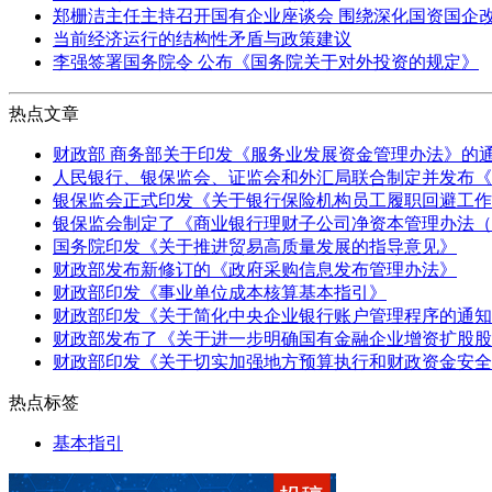
郑栅洁主任主持召开国有企业座谈会 围绕深化国资国企
当前经济运行的结构性矛盾与政策建议
李强签署国务院令 公布《国务院关于对外投资的规定》
热点文章
财政部 商务部关于印发《服务业发展资金管理办法》的
人民银行、银保监会、证监会和外汇局联合制定并发布《
银保监会正式印发《关于银行保险机构员工履职回避工作
银保监会制定了《商业银行理财子公司净资本管理办法（
国务院印发《关于推进贸易高质量发展的指导意见》
财政部发布新修订的《政府采购信息发布管理办法》
财政部印发《事业单位成本核算基本指引》
财政部印发《关于简化中央企业银行账户管理程序的通知
财政部发布了《关于进一步明确国有金融企业增资扩股股
财政部印发《关于切实加强地方预算执行和财政资金安全
热点标签
基本指引