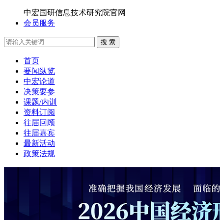
中宏国研信息技术研究院官网
会员服务
搜 索
首页
要闻纵览
中宏论道
决策要参
课题/内训
资料订阅
往届回顾
往届嘉宾
最新活动
政策法规