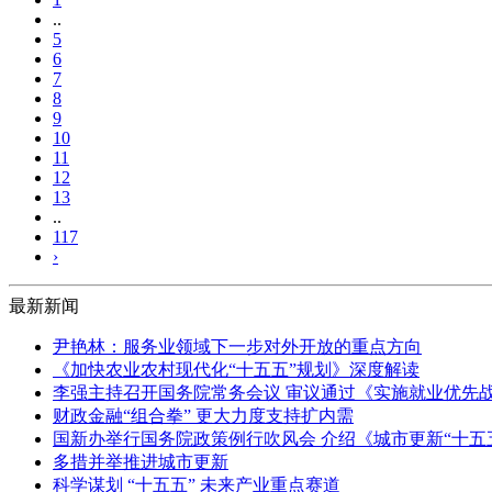
..
5
6
7
8
9
10
11
12
13
..
117
›
最新新闻
尹艳林：服务业领域下一步对外开放的重点方向
《加快农业农村现代化“十五五”规划》深度解读
李强主持召开国务院常务会议 审议通过《实施就业优先战
财政金融“组合拳” 更大力度支持扩内需
国新办举行国务院政策例行吹风会 介绍《城市更新“十五
多措并举推进城市更新
科学谋划 “十五五” 未来产业重点赛道