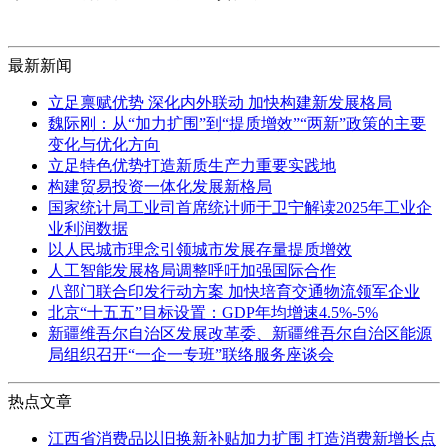
最新新闻
立足禀赋优势 深化内外联动 加快构建新发展格局
魏际刚：从“加力扩围”到“提质增效”“两新”政策的主要
变化与优化方向
立足特色优势打造新质生产力重要实践地
构建贸易投资一体化发展新格局
国家统计局工业司首席统计师于卫宁解读2025年工业企
业利润数据
以人民城市理念引领城市发展存量提质增效
人工智能发展格局调整呼吁加强国际合作
八部门联合印发行动方案 加快培育交通物流领军企业
北京“十五五”目标设置：GDP年均增速4.5%-5%
新疆维吾尔自治区发展改革委、新疆维吾尔自治区能源
局组织召开“一企一专班”联络服务座谈会
热点文章
江西省消费品以旧换新补贴加力扩围 打造消费新增长点