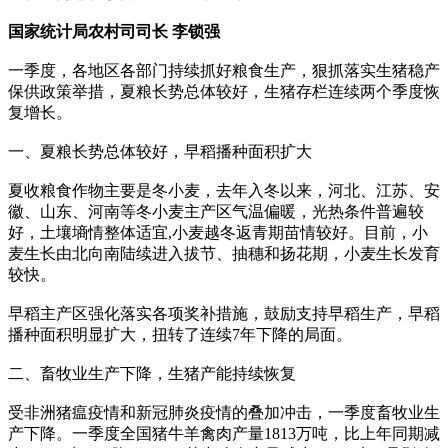
国家统计局农村司司长 李锁强
一季度，各地区各部门持续抓好粮食生产，狠抓落实生猪稳产
保供政策举措，夏粮长势总体较好，生猪存栏连续两个季度恢
复增长。
一、夏粮长势总体较好，早稻播种面积扩大
夏收粮食作物主要是冬小麦，去年入冬以来，河北、江苏、安
徽、山东、河南等冬小麦主产区气温偏暖，光热条件普遍较
好，土壤墒情整体适宜,小麦越冬返青期苗情较好。目前，小
麦生长由北向南陆续进入拔节、抽穗和扬花期，小麦生长发育
较快。
早稻主产区强化落实各项奖补措施，鼓励支持早稻生产，早稻
播种面积明显扩大，扭转了连续7年下降的局面。
二、畜牧业生产下降，生猪产能持续恢复
受非洲猪瘟疫情和新冠肺炎疫情的叠加冲击，一季度畜牧业生
产下降。一季度全国猪牛羊禽肉产量1813万吨，比上年同期减