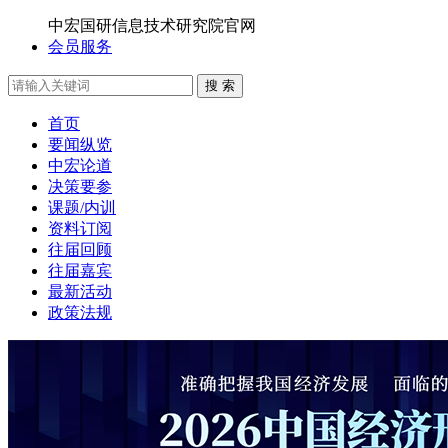
中宏国研信息技术研究院官网
会员服务
搜 索
首页
要闻纵览
中宏论道
决策要参
课题/内训
资料订阅
往届回顾
往届嘉宾
最新活动
政策法规