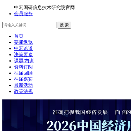
中宏国研信息技术研究院官网
会员服务
搜 索
首页
要闻纵览
中宏论道
决策要参
课题/内训
资料订阅
往届回顾
往届嘉宾
最新活动
政策法规