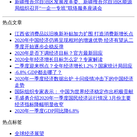
新疆维吾尔自治区发展改革委、新疆维吾尔自治区能源
局组织召开“一企一专班”联络服务座谈会
热点文章
江西省消费品以旧换新补贴加力扩围 打造消费新增长点
2020年中国经济仍将呈现相对的增速优势 经济有望从二
季度开始逐步企稳反弹
2020年是否下调经济目标？官方最新回应
2020全年经济增长目标怎么定？专家解读
二季度迎来拐点？全年经济增长1.2%？国家统计局回应
-6.8% GDP都去哪了？
2020年一季度经济数据出炉 十问疫情冲击下的中国经济
走势
国际组织专家表示： 中国为世界经济稳定作出积极贡献
毛盛勇介绍2020年一季度国民经济运行情况 3月份主要
经济指标降幅明显收窄
2020年一季度GDP同比降6.8%
热点标签
全球经济展望