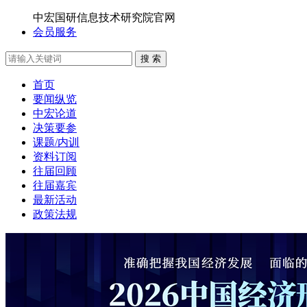
中宏国研信息技术研究院官网
会员服务
搜 索
首页
要闻纵览
中宏论道
决策要参
课题/内训
资料订阅
往届回顾
往届嘉宾
最新活动
政策法规