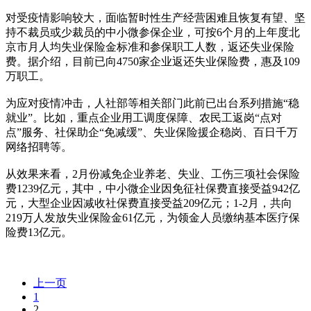
对受疫情影响较大，面临暂时性生产经营困难且恢复有望、坚
持不裁员或少裁员的中小微参保企业，可按6个月的上年度北
京市月人均失业保险金标准和参保职工人数，返还失业保险
费。据介绍，目前已向4750家企业返还失业保险费，惠及109
万职工。
为应对疫情冲击，人社部等相关部门此前已出台系列措施“稳
就业”。比如，重点企业用工调度保障、农民工返岗“点对
点”服务、社保助企“免减缓”、失业保险援企稳岗、百日千万
网络招聘等。
从效果来看，2月份减免企业养老、失业、工伤三项社会保险
费1239亿元，其中，中小微企业因免征社保费直接受益942亿
元，大型企业因减收社保费直接受益209亿元；1-2月，共向
219万人发放失业保险金61亿元，为领金人员缴纳基本医疗保
险费13亿元。
上一页
1
2