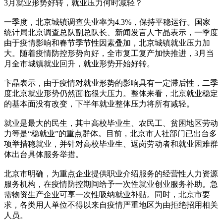
3月就业形势好转，就业压力何时减轻？
一季度，北京城镇调查失业率为4.3%，保持平稳运行。国家
统计局北京调查总队副总队长、新闻发言人卞晶表示，一季度
由于疫情影响和春节季节性因素叠加，北京城镇就业压力加
大。随着疫情防控形势向好，全市复工复产加快推进，3月当
月全市城镇就业回升，就业形势开始好转。
卞晶表示，由于疫情对就业形势的影响具有一定滞后性，二季
度北京就业形势仍然面临很大压力。整体来看，北京就业稳定
的基本面没有改变，下半年就业整体压力将所有减轻。
就业是最大的民生，其中高校毕业生、农民工、贫困地区劳动
力等是“稳就业”的重点群体。目前，北京市人社部门已出台多
项举措稳就业，并针对高校毕业生、返岗劳动者和就业困难群
体出台具体服务举措。
北京市明确，为重点企业提供职业介绍服务的经营性人力资源
服务机构，在疫情防控期间给予一次性就业创业服务补助。急
需物资生产企业可享一次性吸纳就业补贴。同时，北京市要
求，各类用人单位不得以来自疫情严重地区为由拒绝招用相关
人员。