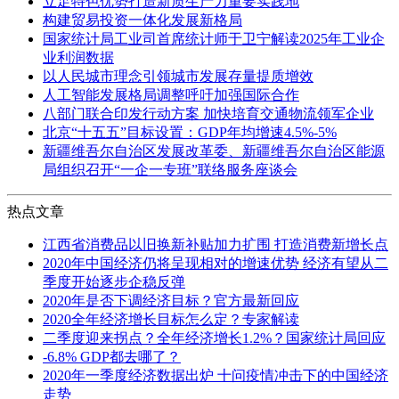
立足特色优势打造新质生产力重要实践地
构建贸易投资一体化发展新格局
国家统计局工业司首席统计师于卫宁解读2025年工业企
业利润数据
以人民城市理念引领城市发展存量提质增效
人工智能发展格局调整呼吁加强国际合作
八部门联合印发行动方案 加快培育交通物流领军企业
北京“十五五”目标设置：GDP年均增速4.5%-5%
新疆维吾尔自治区发展改革委、新疆维吾尔自治区能源
局组织召开“一企一专班”联络服务座谈会
热点文章
江西省消费品以旧换新补贴加力扩围 打造消费新增长点
2020年中国经济仍将呈现相对的增速优势 经济有望从二
季度开始逐步企稳反弹
2020年是否下调经济目标？官方最新回应
2020全年经济增长目标怎么定？专家解读
二季度迎来拐点？全年经济增长1.2%？国家统计局回应
-6.8% GDP都去哪了？
2020年一季度经济数据出炉 十问疫情冲击下的中国经济
走势