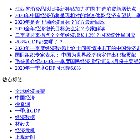
江西省消费品以旧换新补贴加力扩围 打造消费新增长点
2020年中国经济仍将呈现相对的增速优势 经济有望从二
2020年是否下调经济目标？官方最新回应
2020全年经济增长目标怎么定？专家解读
二季度迎来拐点？全年经济增长1.2%？国家统计局回应
-6.8% GDP都去哪了？
2020年一季度经济数据出炉 十问疫情冲击下的中国经济
国际组织专家表示： 中国为世界经济稳定作出积极贡献
毛盛勇介绍2020年一季度国民经济运行情况 3月份主要
2020年一季度GDP同比降6.8%
热点标签
全球经济展望
中国经济
徐奇渊
一季度GDP
经济数据
林毅夫
经济危机
上观新闻