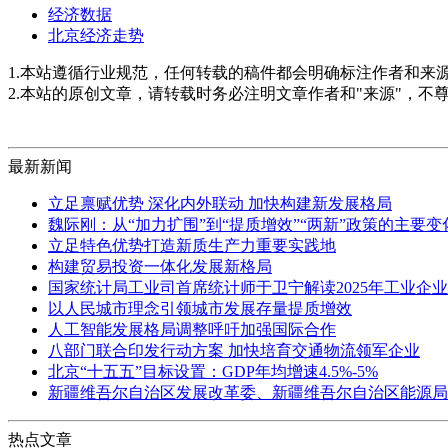
经济数据
北京经济走势
1.本站遵循行业规范，任何转载的稿件都会明确标注作者和来
2.本站的原创文章，请转载时务必注明文章作者和"来源"，不
最新新闻
立足禀赋优势 深化内外联动 加快构建新发展格局
魏际刚：从“加力扩围”到“提质增效”“两新”政策的主要
立足特色优势打造新质生产力重要实践地
构建贸易投资一体化发展新格局
国家统计局工业司首席统计师于卫宁解读2025年工业企
以人民城市理念引领城市发展存量提质增效
人工智能发展格局调整呼吁加强国际合作
八部门联合印发行动方案 加快培育交通物流领军企业
北京“十五五”目标设置：GDP年均增速4.5%-5%
新疆维吾尔自治区发展改革委、新疆维吾尔自治区能源局
热点文章