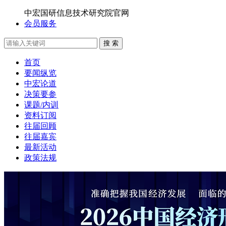
中宏国研信息技术研究院官网
会员服务
搜 索
首页
要闻纵览
中宏论道
决策要参
课题/内训
资料订阅
往届回顾
往届嘉宾
最新活动
政策法规