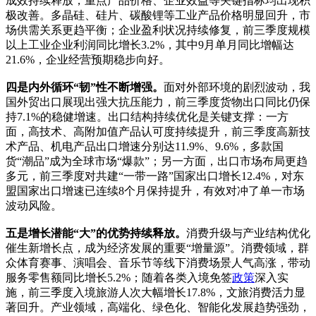
成效持续释放，重点产品价格、企业效益等关键指标均出现积
极改善。多晶硅、硅片、碳酸锂等工业产品价格明显回升，市
场供需关系更趋平衡；企业盈利状况持续修复，前三季度规模
以上工业企业利润同比增长3.2%，其中9月单月同比增幅达
21.6%，企业经营预期稳步向好。
四是内外循环“韧”性不断增强。
面对外部环境的剧烈波动，我
国外贸出口展现出强大抗压能力，前三季度货物出口同比仍保
持7.1%的稳健增速。出口结构持续优化是关键支撑：一方
面，高技术、高附加值产品认可度持续提升，前三季度高新技
术产品、机电产品出口增速分别达11.9%、9.6%，多款国
货“潮品”成为全球市场“爆款”；另一方面，出口市场布局更趋
多元，前三季度对共建“一带一路”国家出口增长12.4%，对东
盟国家出口增速已连续8个月保持提升，有效对冲了单一市场
波动风险。
五是增长潜能“大”的优势持续释放。
消费升级与产业结构优化
催生新增长点，成为经济发展的重要“增量源”。消费领域，群
众体育赛事、演唱会、音乐节等线下消费场景人气高涨，带动
服务零售额同比增长5.2%；随着各类入境免签
政策
深入实
施，前三季度入境旅游人次大幅增长17.8%，文旅消费活力显
著回升。产业领域，高端化、绿色化、智能化发展趋势强劲，