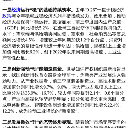
一是
经济
运行“稳”的基础持续筑牢。
去年“9·26”一揽子稳经济
政策
与今年稳就业稳经济系列举措接续发力、效果叠加，推动
经济大盘保持平稳运行。数据显示，前三季度国内生产总值
（GDP）同比增长5.2%，在全球主要经济体中继续保持领先
水平；需求端与供给端协同回暖，需求侧，社会消费品零售总
额同比增长4.5%，增速较上年同期加快1.2个百分点，消费对
经济增长的基础性作用进一步巩固；供给侧，规模以上工业增
加值同比增长6.2%，创下2022年以来同期最高增速，工业生
产韧性凸显。
二是创新驱动“动”能加速集聚。
世界知识产权组织最新报告显
示，我国创新指数首次跻身全球前十，为新兴产业发展注入强
劲动力。从产业数据看，前三季度装备制造业、高技术制造业
增加值分别同比增长9.7%、9.6%，两大产业占规模以上工业
比重分别达35.9%、16.7%，较去年同期提升2.1个、0.8个百分
点，产业向高端化转型趋势明显；细分领域增长更为亮眼，集
成电路制造业、智能设备制造业增加值分别同比增长22.4%、
12.2%，成为拉动工业增长的“新引擎”。
三是发展质效“升”的态势逐步显现。
随着治理市场无序竞争的