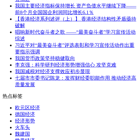
我国主要经济指标保持增长 资产负债水平继续下降——
前8个月全国国企利润同比增长6.1％
【香港经济系列述评（上）】 香港经济结构性矛盾亟待
破解
唱响新时代奋斗者之歌 ——“最美奋斗者”学习宣传活动
综述
习近平对“最美奋斗者”评选表彰和学习宣传活动作出重
要指示强调
我国货币政策坚持稳健取向
李克强：科学研判经济形势增强信心 攻坚克难
我国减税对经济支撑效应初步显现
七届市市委书记陈龙：发挥财经委职能作用 推动经济高
质量发展
热点标签
欧元区经济
德国经济
经济形势
火车头
魏建国