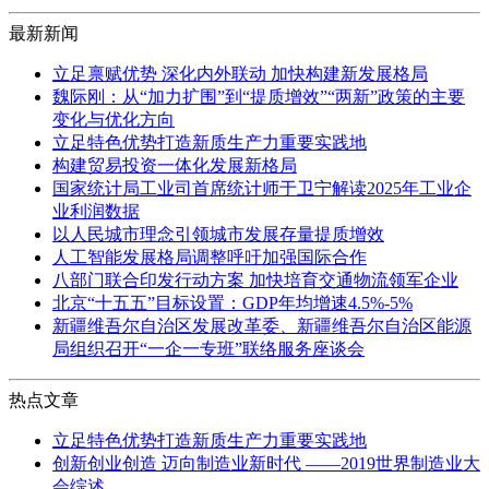
最新新闻
立足禀赋优势 深化内外联动 加快构建新发展格局
魏际刚：从“加力扩围”到“提质增效”“两新”政策的主要
变化与优化方向
立足特色优势打造新质生产力重要实践地
构建贸易投资一体化发展新格局
国家统计局工业司首席统计师于卫宁解读2025年工业企
业利润数据
以人民城市理念引领城市发展存量提质增效
人工智能发展格局调整呼吁加强国际合作
八部门联合印发行动方案 加快培育交通物流领军企业
北京“十五五”目标设置：GDP年均增速4.5%-5%
新疆维吾尔自治区发展改革委、新疆维吾尔自治区能源
局组织召开“一企一专班”联络服务座谈会
热点文章
立足特色优势打造新质生产力重要实践地
创新创业创造 迈向制造业新时代 ——2019世界制造业大
会综述