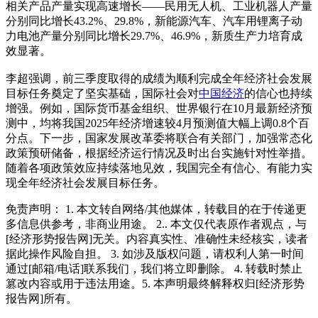
相关产品产量实现高速增长——民用无人机、工业机器人产量
分别同比增长43.2%、29.8%，新能源汽车、汽车用锂离子动
力电池产量分别同比增长29.7%、46.9%，新质生产力培育成
效显著。
李超强调，前三季度取得的成绩为顺利完成全年经济社会发展
目标任务奠定了坚实基础，国际社会对
中国经济
的信心也持续
增强。例如，国际货币基金组织、世界银行在10月最新经济预
测中，均将我国2025年经济增速较4月预测值大幅上调0.8个百
分点。下一步，国家发展改革委将联合有关部门，加强常态化
政策预研储备，根据经济运行情况及时出台实施针对性举措。
随着各项政策效应持续落地见效，我国完全有信心、有能力实
现全年经济社会发展目标任务。
免责声明： 1. 本文转自网络/其他媒体，转载目的在于传递更
多信息供参考，非商业用途。 2.. 本文仅代表原作者观点，与
[经济形势报告网]无关。内容真实性、准确性未经核实，读者
据此操作风险自担。 3. 如涉及版权问题，请权利人第一时间
通过[邮箱/电话]联系我们，我们将立即删除。 4. 转载时禁止
篡改内容或用于违法用途。5. 本声明最终解释权归[经济形势
报告网]所有。