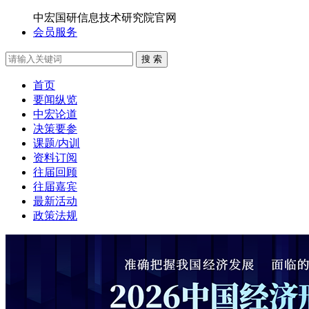
中宏国研信息技术研究院官网
会员服务
搜 索
首页
要闻纵览
中宏论道
决策要参
课题/内训
资料订阅
往届回顾
往届嘉宾
最新活动
政策法规