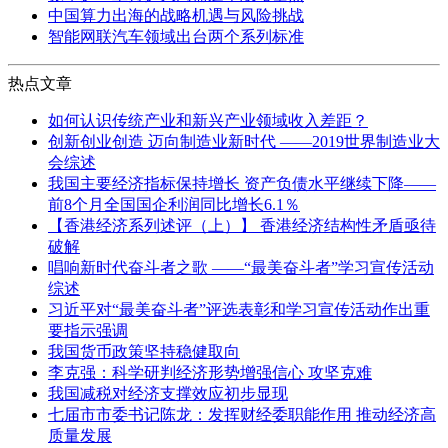
中国算力出海的战略机遇与风险挑战
智能网联汽车领域出台两个系列标准
热点文章
如何认识传统产业和新兴产业领域收入差距？
创新创业创造 迈向制造业新时代 ——2019世界制造业大
会综述
我国主要经济指标保持增长 资产负债水平继续下降——
前8个月全国国企利润同比增长6.1％
【香港经济系列述评（上）】 香港经济结构性矛盾亟待
破解
唱响新时代奋斗者之歌 ——“最美奋斗者”学习宣传活动
综述
习近平对“最美奋斗者”评选表彰和学习宣传活动作出重
要指示强调
我国货币政策坚持稳健取向
李克强：科学研判经济形势增强信心 攻坚克难
我国减税对经济支撑效应初步显现
七届市市委书记陈龙：发挥财经委职能作用 推动经济高
质量发展