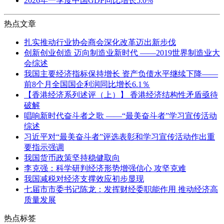
2026年一季度中国GDP同比增长5.0%
热点文章
扎实推动行业协会商会深化改革迈出新步伐
创新创业创造 迈向制造业新时代 ——2019世界制造业大
会综述
我国主要经济指标保持增长 资产负债水平继续下降——
前8个月全国国企利润同比增长6.1％
【香港经济系列述评（上）】 香港经济结构性矛盾亟待
破解
唱响新时代奋斗者之歌 ——“最美奋斗者”学习宣传活动
综述
习近平对“最美奋斗者”评选表彰和学习宣传活动作出重
要指示强调
我国货币政策坚持稳健取向
李克强：科学研判经济形势增强信心 攻坚克难
我国减税对经济支撑效应初步显现
七届市市委书记陈龙：发挥财经委职能作用 推动经济高
质量发展
热点标签