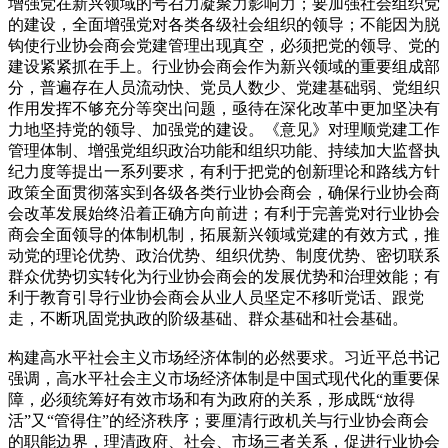
增强党在新兴领域的号召力凝聚力影响力；要加强社会组织党
的建设，全面增强党对各类各级社会组织的领导；不能因为脱
钩使行业协会商会党建管理出现真空，必须把党的领导、党的
建设紧紧抓在手上。行业协会商会作为新兴领域的重要组成部
分，普遍存在人员流动快、党员人数少、党建基础弱、党组织
作用发挥不够充分等突出问题，亟待在深化改革中更加坚决有
力地坚持党的领导、加强党的建设。《意见》对理顺党建工作
管理体制、增强党组织政治功能和组织功能、持续加大监督执
纪力度等提出一系列要求，有利于把党的创新理论和路线方针
政策全面贯彻落实到各级各类行业协会商会，确保行业协会商
会改革发展始终沿着正确方向前进；有利于完善党对行业协会
商会全面领导的体制机制，拓展新兴领域党建的有效方式，推
动党的理论优势、政治优势、组织优势、制度优势、密切联系
群众优势切实转化为行业协会商会的发展优势和治理效能；有
利于教育引导行业协会商会从业人员坚定不移听党话、跟党
走，不断巩固党执政的阶级基础、群众基础和社会基础。
构建高水平社会主义市场经济体制的必然要求。习近平总书记
强调，高水平社会主义市场经济体制是中国式现代化的重要保
障，必须统筹好有效市场和有为政府的关系，形成既“放得
活”又“管得住”的经济秩序；要厘清行政机关与行业协会商会
的职能边界，理清政府、社会、市场三者关系，促进行业协会