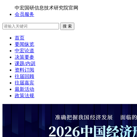
中宏国研信息技术研究院官网
会员服务
搜 索
首页
要闻纵览
中宏论道
决策要参
课题/内训
资料订阅
往届回顾
往届嘉宾
最新活动
政策法规