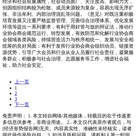
经济和社会双重属性，社会动员面广、关注度高、影响力大，
但因组织结构较为松散、成员来源较为复杂，容易出现无序扩
张、非法牟利、内部治理混乱等问题。《意见》对既注重积极
培育发展又注重严格监督管理、完善综合治理体系、优化发展
环境等提出一系列要求，有利于用好管与放的辩证法，推动行
业协会商会规范运行、转型发展，有效防范和化解行业协会商
会领域各类风险，持续营造活力与秩序相统一、发展与安全相
统筹的良好局面；有利于发挥行业协会商会组织动员、链接资
源优势，引导广大会员和行业从业人员履行社会责任，凝聚服
务群众，积极参与社会治理、志愿服务等工作，增进社会福
祉，助力社会安定。
上一页
1
2
3
下一页
免责声明： 1. 本文转自网络/其他媒体，转载目的在于传递更
多信息供参考，非商业用途。 2.. 本文仅代表原作者观点，与
[经济形势报告网]无关。内容真实性、准确性未经核实，读者
据此操作风险自担。 3. 如涉及版权问题，请权利人第一时间