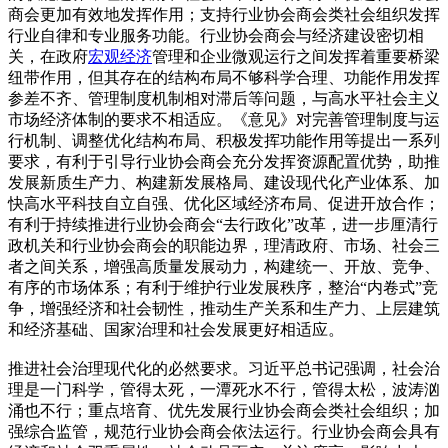
商会更加有效地发挥作用；支持行业协会商会类社会组织发挥
行业自律和专业服务功能。行业协会商会与经济建设密切相
关，在政府
宏观经济
管理和企业微观运行之间发挥着重要桥梁
纽带作用，但其存在的结构布局不够科学合理、功能作用发挥
参差不齐、管理制度机制相对滞后等问题，与高水平社会主义
市场经济体制的要求不相适应。《意见》对完善管理制度与运
行机制、调整优化结构布局、积极发挥功能作用等提出一系列
要求，有利于引导行业协会商会充分发挥资源配置优势，助推
发展新质生产力、构建新发展格局、建设现代化产业体系、加
快高水平科技自立自强、优化区域经济布局、促进开放合作；
有利于持续推进行业协会商会“去行政化”改革，进一步厘清行
政机关和行业协会商会的职能边界，理清政府、市场、社会三
者之间关系，增强高质量发展动力，构建统一、开放、竞争、
有序的市场体系；有利于维护行业发展秩序，整治“内卷式”竞
争，增强经济和社会韧性，推动生产关系和生产力、上层建筑
和经济基础、国家治理和社会发展更好相适应。
推进社会治理现代化的必然要求。习近平总书记强调，社会治
理是一门科学，管得太死，一潭死水不行，管得太松，波涛汹
涌也不行；重点培育、优先发展行业协会商会类社会组织；加
强综合监管，规范行业协会商会依法运行。行业协会商会具有