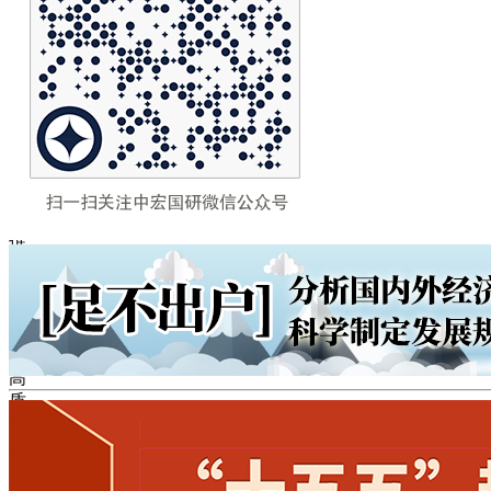
委
员
会
第
六
次
会
议
强
调
推
动
海
洋
经
济
高
质
量
发
展