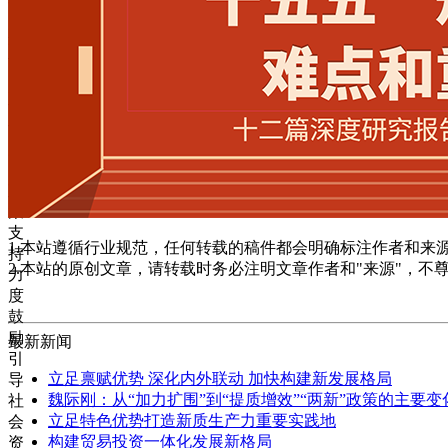
要
加
强
顶
层
设
计
加
大
政
策
支
1.本站遵循行业规范，任何转载的稿件都会明确标注作者和来
持
2.本站的原创文章，请转载时务必注明文章作者和"来源"，不
力
度
鼓
励
最新新闻
引
立足禀赋优势 深化内外联动 加快构建新发展格局
导
魏际刚：从“加力扩围”到“提质增效”“两新”政策的主要
社
立足特色优势打造新质生产力重要实践地
会
构建贸易投资一体化发展新格局
资