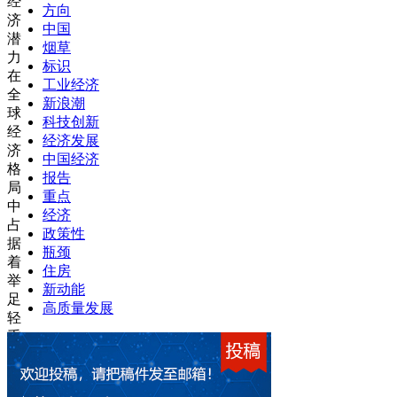
经
方向
济
中国
潜
烟草
力
标识
在
工业经济
全
新浪潮
球
科技创新
经
经济发展
济
中国经济
格
报告
局
重点
中
经济
占
政策性
据
瓶颈
着
住房
举
新动能
足
高质量发展
轻
重
的
地
位