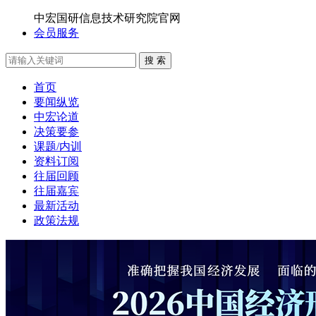
中宏国研信息技术研究院官网
会员服务
搜 索
首页
要闻纵览
中宏论道
决策要参
课题/内训
资料订阅
往届回顾
往届嘉宾
最新活动
政策法规