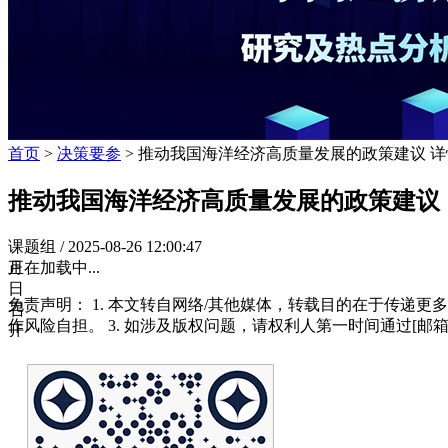
首页
>
决策要参
> 推动我国海洋经济高质量发展的政策建议 详
推动我国海洋经济高质量发展的政策建议
课题组 /
2025-08-26 12:00:47
月
正在加载中...
日
免责声明： 1. 本文转自网络/其他媒体，转载目的在于传递更
召
作风险自担。 3. 如涉及版权问题，请权利人第一时间通过[邮箱
开
的
中
央
财
经