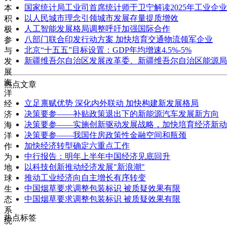
国家统计局工业司首席统计师于卫宁解读2025年工业企
本
以人民城市理念引领城市发展存量提质增效
积
人工智能发展格局调整呼吁加强国际合作
极
八部门联合印发行动方案 加快培育交通物流领军企业
参
北京“十五五”目标设置：GDP年均增速4.5%-5%
与
新疆维吾尔自治区发展改革委、新疆维吾尔自治区能源局
发
展
海
热点文章
洋
立足禀赋优势 深化内外联动 加快构建新发展格局
经
决策要参——补贴政策退出下的新能源汽车发展新方向
济
决策要参——实施创新驱动发展战略，加快培育经济新动
海
决策要参——我国住房政策性金融空间和瓶颈
洋
加快经济转型确定六重点工作
作
中行报告：明年上半年中国经济见底回升
为
以科技创新推动经济发展"新浪潮"
地
推动工业经济向自主增长有序转变
球
中国烟草要求调整包装标识 被质疑效果有限
生
中国烟草要求调整包装标识 被质疑效果有限
态
系
热点标签
统