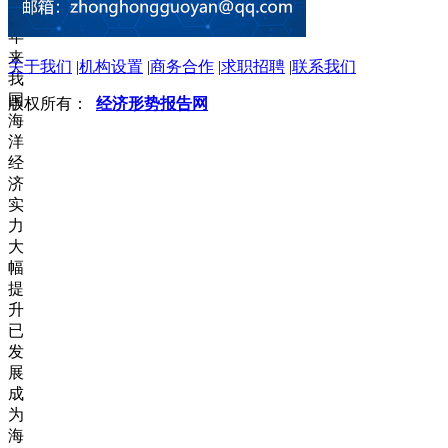
近
年
来
关于我们
|
机构设置
|
商务合作
|
求职招聘
|
联系我们
我
国
版权所有：
经济形势报告网
海
洋
经
济
实
力
大
幅
提
升
已
发
展
成
为
海