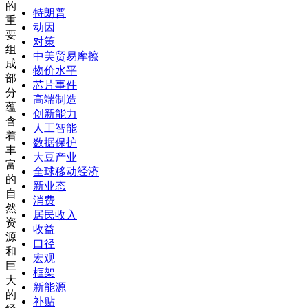
的
特朗普
重
动因
要
对策
组
中美贸易摩擦
成
物价水平
部
芯片事件
分
高端制造
蕴
创新能力
含
人工智能
着
数据保护
丰
大豆产业
富
全球移动经济
的
新业态
自
消费
然
居民收入
资
收益
源
口径
和
宏观
巨
框架
大
新能源
的
补贴