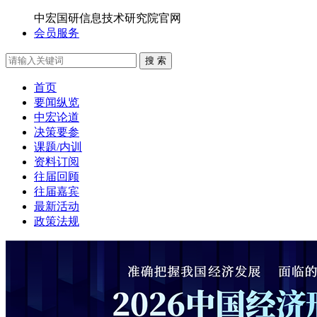
中宏国研信息技术研究院官网
会员服务
搜 索
首页
要闻纵览
中宏论道
决策要参
课题/内训
资料订阅
往届回顾
往届嘉宾
最新活动
政策法规