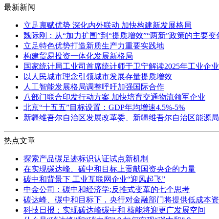
最新新闻
立足禀赋优势 深化内外联动 加快构建新发展格局
魏际刚：从“加力扩围”到“提质增效”“两新”政策的主要
立足特色优势打造新质生产力重要实践地
构建贸易投资一体化发展新格局
国家统计局工业司首席统计师于卫宁解读2025年工业企
以人民城市理念引领城市发展存量提质增效
人工智能发展格局调整呼吁加强国际合作
八部门联合印发行动方案 加快培育交通物流领军企业
北京“十五五”目标设置：GDP年均增速4.5%-5%
新疆维吾尔自治区发展改革委、新疆维吾尔自治区能源局
热点文章
探索产品碳足迹标识认证试点新机制
在实现碳达峰、碳中和目标上贡献国资央企的力量
碳中和背景下 工业互联网企业“迎风起飞”
中金公司：碳中和经济学:反推式变革的七个思考
碳达峰、碳中和目标下，央行对金融部门将提供低成本资
科技日报：实现碳达峰碳中和 核能将迎更广发展空间