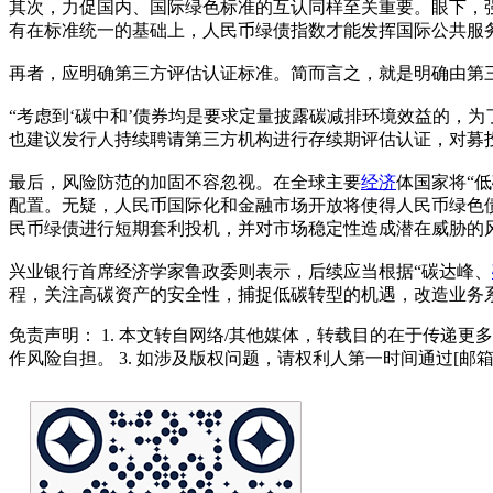
其次，力促国内、国际绿色标准的互认同样至关重要。眼下，
有在标准统一的基础上，人民币绿债指数才能发挥国际公共服
再者，应明确第三方评估认证标准。简而言之，就是明确由第
“考虑到‘碳中和’债券均是要求定量披露碳减排环境效益的，
也建议发行人持续聘请第三方机构进行存续期评估认证，对募
最后，风险防范的加固不容忽视。在全球主要
经济
体国家将“
配置。无疑，人民币国际化和金融市场开放将使得人民币绿色
民币绿债进行短期套利投机，并对市场稳定性造成潜在威胁的
兴业银行首席经济学家鲁政委则表示，后续应当根据“碳达峰、
程，关注高碳资产的安全性，捕捉低碳转型的机遇，改造业务
免责声明： 1. 本文转自网络/其他媒体，转载目的在于传递更
作风险自担。 3. 如涉及版权问题，请权利人第一时间通过[邮箱