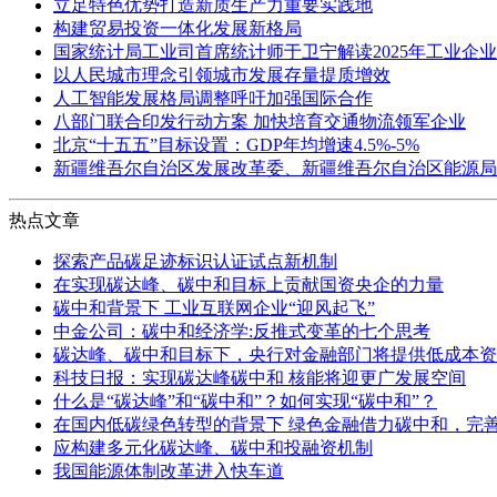
立足特色优势打造新质生产力重要实践地
构建贸易投资一体化发展新格局
国家统计局工业司首席统计师于卫宁解读2025年工业企
以人民城市理念引领城市发展存量提质增效
人工智能发展格局调整呼吁加强国际合作
八部门联合印发行动方案 加快培育交通物流领军企业
北京“十五五”目标设置：GDP年均增速4.5%-5%
新疆维吾尔自治区发展改革委、新疆维吾尔自治区能源局
热点文章
探索产品碳足迹标识认证试点新机制
在实现碳达峰、碳中和目标上贡献国资央企的力量
碳中和背景下 工业互联网企业“迎风起飞”
中金公司：碳中和经济学:反推式变革的七个思考
碳达峰、碳中和目标下，央行对金融部门将提供低成本资
科技日报：实现碳达峰碳中和 核能将迎更广发展空间
什么是“碳达峰”和“碳中和”？如何实现“碳中和”？
在国内低碳绿色转型的背景下 绿色金融借力碳中和，完
应构建多元化碳达峰、碳中和投融资机制
我国能源体制改革进入快车道