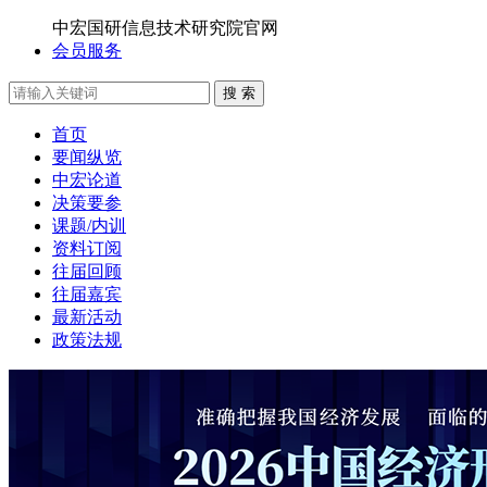
中宏国研信息技术研究院官网
会员服务
搜 索
首页
要闻纵览
中宏论道
决策要参
课题/内训
资料订阅
往届回顾
往届嘉宾
最新活动
政策法规