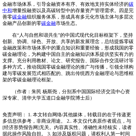
金融市场体系，引导金融资本有序、有效地支持实体经济的
碳
中和
增量投融资以及高碳转型中的存量资产管理需求。四是完
善零
碳金融
组织服务体系，形成具有多元化市场主体与多层次
金融产品创新的零
碳金融
市场生态。
在“人与自然和谐共生”的中国式现代化目标框架下，坚持
创新、协调、绿色、开放、共享的新发展理念，总结提炼零碳
金融政策和市场体系中的重点知识和重要经验，形成我国的零
碳金融理论，为构建中国自主的金融知识体系提供坚实有力的
支撑。充分利用教材、论文、研究报告、国际合作交流研讨等
多种方式，推动我国零碳金融理论的推广与传播，引领全球构
建与零碳发展范式相匹配的、跳出传统西方金融理论与思维框
架的零碳金融理论框架。
（作者：朱民 杨斯尧，分别系中国国际经济交流中心资
深专家、清华大学五道口金融学院博士后）
免责声明： 1. 本文转自网络/其他媒体，转载目的在于传递更
多信息供参考，非商业用途。 2.. 本文仅代表原作者观点，与
[经济形势报告网]无关。内容真实性、准确性未经核实，读者
据此操作风险自担。 3. 如涉及版权问题，请权利人第一时间