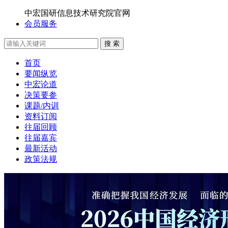
中宏国研信息技术研究院官网
会员服务
搜 索
首页
要闻纵览
中宏论道
决策要参
课题/内训
资料订阅
往届回顾
往届嘉宾
最新活动
政策法规