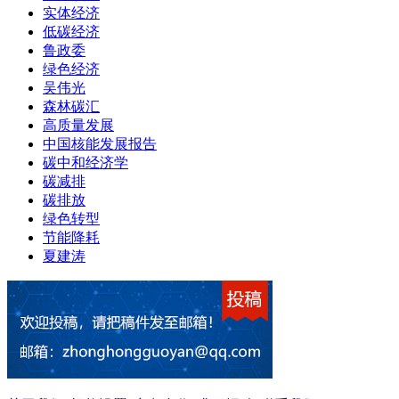
实体经济
低碳经济
鲁政委
绿色经济
吴伟光
森林碳汇
高质量发展
中国核能发展报告
碳中和经济学
碳减排
碳排放
绿色转型
节能降耗
夏建涛