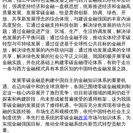
内涵，指出中国特色金融发展之路与西方金融模式存在本质区
别，强调坚持经济和金融一盘棋思想，统筹推进经济和金融高
质量发展。发展零碳金融，恰是贯彻创新、协调、绿色、开
放、共享新发展理念的综合体现，与建设金融强国的丰富内涵
高度契合。它通过金融支持科技创新，解决绿色发展的动力问
题；通过金融促进产业、区域、生产、生活协调发展，解决绿
色发展的不平衡问题；通过综合金融手段，推动实体经济零碳
转型与可持续发展；通过促进基于全球性公共目标的金融开
放，解决绿色发展的内外联动问题；通过推动发展成果的全球
共享，解决绿色发展的社会公平正义问题。我国积极开展零碳
金融实践，并在此基础上构建零碳金融理论体系，有助于走出
一条与西方金融模式具有本质区别的中国特色金融发展之路。
发展零碳金融是构建中国自主的金融知识体系的重要机
遇。在迈向碳中和的全球浪潮中，各国已围绕零碳金融规则制
定这一核心内容展开了激烈竞争，但目前该领域的规则仍处于
探索和构建阶段，尚未形成被普遍接受的通用框架，这为我国
零碳金融的发展提供了难得机遇。中国应充分发挥现有绿色金
融的实践经验、市场生态和规模优势，依托中国特色社会主义
制度优势，率先打造系统的零碳金融
政策
市场与知识体系，为
实现金融强国目标、推动全球金融系统向新范式转型贡献力
量。