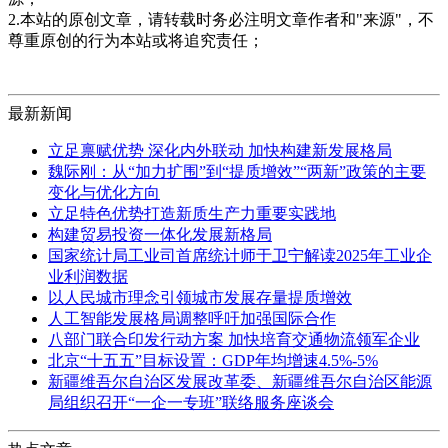
2.本站的原创文章，请转载时务必注明文章作者和"来源"，不
尊重原创的行为本站或将追究责任；
最新新闻
立足禀赋优势 深化内外联动 加快构建新发展格局
魏际刚：从“加力扩围”到“提质增效”“两新”政策的主要
变化与优化方向
立足特色优势打造新质生产力重要实践地
构建贸易投资一体化发展新格局
国家统计局工业司首席统计师于卫宁解读2025年工业企
业利润数据
以人民城市理念引领城市发展存量提质增效
人工智能发展格局调整呼吁加强国际合作
八部门联合印发行动方案 加快培育交通物流领军企业
北京“十五五”目标设置：GDP年均增速4.5%-5%
新疆维吾尔自治区发展改革委、新疆维吾尔自治区能源
局组织召开“一企一专班”联络服务座谈会