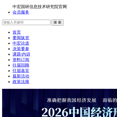
中宏国研信息技术研究院官网
会员服务
搜 索
首页
要闻纵览
中宏论道
决策要参
课题/内训
资料订阅
往届回顾
往届嘉宾
最新活动
政策法规