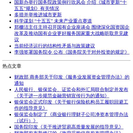
国新办举行国务院政策例行吹风会 介绍《城市更新“十
五五”规划》有关情况
多措并举推进城市更新
科学谋划 “十五五” 未来产业重点赛道
郑栅洁主任主持召开国有企业座谈会 围绕深化国资国企
改革及推动国有企业更好服务国家重大战略听取意见建
议
当前经济运行的结构性矛盾与政策建议
李强签署国务院令 公布《国务院关于对外投资的规定》
热点文章
财政部 商务部关于印发《服务业发展资金管理办法》的
通知
人民银行、银保监会、证监会和外汇局联合制定并发布
《关于进一步规范金融营销宣传行为的通知》
银保监会正式印发《关于银行保险机构员工履职回避工
作的指导意见》
银保监会制定了《商业银行理财子公司净资本管理办法
（试行）》
国务院印发《关于推进贸易高质量发展的指导意见》