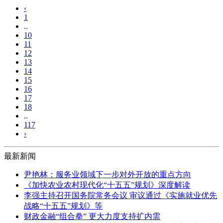
‹
1
..
10
11
12
13
14
15
16
17
18
..
117
›
最新新闻
尹艳林：服务业领域下一步对外开放的重点方向
《加快农业农村现代化“十五五”规划》深度解读
李强主持召开国务院常务会议 审议通过《实施就业优先
战略“十五五”规划》等
财政金融“组合拳” 更大力度支持扩内需