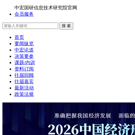
中宏国研信息技术研究院官网
会员服务
搜 索
首页
要闻纵览
中宏论道
决策要参
课题/内训
资料订阅
往届回顾
往届嘉宾
最新活动
政策法规