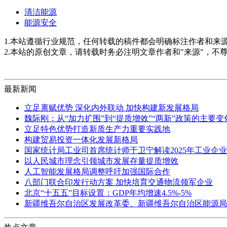
清洁能源
能源安全
1.本站遵循行业规范，任何转载的稿件都会明确标注作者和来
2.本站的原创文章，请转载时务必注明文章作者和"来源"，不
最新新闻
立足禀赋优势 深化内外联动 加快构建新发展格局
魏际刚：从“加力扩围”到“提质增效”“两新”政策的主要
立足特色优势打造新质生产力重要实践地
构建贸易投资一体化发展新格局
国家统计局工业司首席统计师于卫宁解读2025年工业企
以人民城市理念引领城市发展存量提质增效
人工智能发展格局调整呼吁加强国际合作
八部门联合印发行动方案 加快培育交通物流领军企业
北京“十五五”目标设置：GDP年均增速4.5%-5%
新疆维吾尔自治区发展改革委、新疆维吾尔自治区能源局