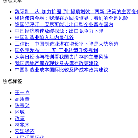
热点文章
魏际刚：从“加力扩围”到“提质增效”“两新”政策的主要
楼继伟谈金融：我现在返回投资界，看到的全是风险
隆国强呼吁：应尽可能让出口型企业留在国内
中国经济增速放缓探源：出口竞争力下降
中国制造业陷入年内最低谷
工信部：中国制造业潜在增长率下降是大势所趋
国务院发布“十二五”工业转型升级规划
从美日经验与教训看我国去库存的主要风险
我国房地产库存现状及去库存政策建议
中国制造业成本国际比较及降成本政策建议
热点标签
王一鸣
高质量
陈宗兴
区域
政策
林兆木
宏观经济
人民币国际化