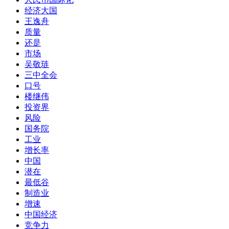
经济大国
王逸舟
质量
还是
市场
吴敬琏
三中全会
口号
楼继伟
投资界
风险
国务院
工业
增长率
中国
潜在
最低谷
制造业
增速
中国经济
竞争力