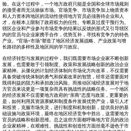
验。在这个过程中，一个地方政府只能是全国和全球市场规则
的接受者而无法操纵市场。官场竞争、市场竞争加上物质资本
和人力资本跨地区的流动性使得地方官员必须善待企业和人
才，在根本上限制了政府权力的任性、专断及过度干预行为。
辖区企业和产业参与市场竞争的结果以反馈的形式又引导辖区
内的官员与企业家携手合作，优势互补，寻找有竞争力的特色
产业。“官场+市场”塑造了地区经济发展战略、产业政策与增
长路径的多样性及地区间的学习效应。
在经济转型与发展的过程中，我们既需要市场企业家不断创新
发展，也需要敢于引领制度、政策和发展战略创新的政治企业
家精神。从僵化的计划经济体制向市场化方向改革，不仅需要
具备突破传统体制的勇气和探索改革的智慧，经常还需要面对
既得利益的阻力和承担政治风险。而推动区域经济发展对于地
方官员来说更是一项复杂而具有挑战性的战略任务。一个地区
的经济发展不仅需要地方政府的“亲商”态度与政策，更重要的
是，如何利用其资源禀赋和制度条件发展优势产业，吸引人才
和投资，克服市场失灵，进行制度和机制创新，提供良好的基
础设施与政策环境，最终在地区经济竞争中胜出，这需要地方
官员的战略和创新思维。总之这些方面都呼唤地方官员的政治
企业家精神，在艰难性、挑战性和创造性方面丝毫不逊色于市