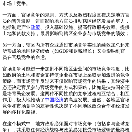
市场上竞争。
一方面，官场竞争的规则、方式以及激烈程度直接决定地方官
员的晋升激励，进而影响地方官员推动辖区经济发展的努力，
包括制定产业
政策
、投入基础设施、提高行政服务效率、提供
土地和贷款支持，最后影响到辖区企业参与市场竞争的绩效；
另一方面，辖区内所有企业通过市场竞争实现的绩效加总起来
所形成的地区经济绩效（如GDP和财税增长）又会影响到官
员在官场竞争的命运。
官场竞争可能进一步加剧不同辖区企业间的市场竞争程度，比
如政府的土地和资金支持使企业在市场上采取更加激进的竞争
策略，而市场竞争反过来不仅影响官场竞争的结果，其经济生
态还决定官员参与官场竞争的方式和策略，比如是扶持国企还
是培育民企发展。这两种不同性质的竞争过程相互结合，相互
作用，极大地推动了
中国经济
的高速发展。当然，各地区官场
竞争和市场竞争的差异性也决定了不同地区政企合作和经济发
展的多样化路径。
在这个模式中，地方政府必须面对市场竞争（包括参与全球竞
争），其采取任何经济战略与政策必须接受市场逻辑的最终检