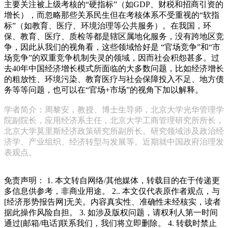
主要关注被上级考核的“硬指标”（如GDP、财税和招商引资的
增长），而忽略那些关系民生但在考核体系不受重视的“软指
标”（如教育、医疗、环境治理等公共服务）。在我国，环
保、教育、医疗、质检等都是辖区属地化服务，没有跨地区竞
争，因此从我们的视角看，这些领域恰好是 “官场竞争”和“市
场竞争”的双重竞争机制失灵的领域，因而社会积怨甚多。过
去40年中国经济增长模式所面临的大多数问题，比如经济增长
的粗放性、环境污染、教育医疗与社会保障投入不足、地方债
务等等问题，也可以在“官场+市场”的视角下加以解释。
学者简介：周黎安，教授、博士生导师，北京大学光华管理学
院副院长，应用经济系主任，北京大学工商管理研究所所长，
北京大学莫里斯经济政策研究所副所长。研究领域涉及政治经
济学、产业组织、经济转型与发展等。近期就中国政府治理发
表观点。
免责声明： 1. 本文转自网络/其他媒体，转载目的在于传递更
多信息供参考，非商业用途。 2.. 本文仅代表原作者观点，与
[经济形势报告网]无关。内容真实性、准确性未经核实，读者
据此操作风险自担。 3. 如涉及版权问题，请权利人第一时间
通过[邮箱/电话]联系我们，我们将立即删除。 4. 转载时禁止