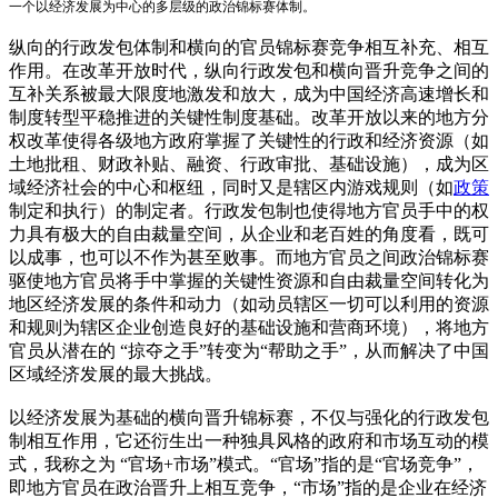
一个以经济发展为中心的多层级的政治锦标赛体制。
纵向的行政发包体制和横向的官员锦标赛竞争相互补充、相互
作用。在改革开放时代，纵向行政发包和横向晋升竞争之间的
互补关系被最大限度地激发和放大，成为中国经济高速增长和
制度转型平稳推进的关键性制度基础。改革开放以来的地方分
权改革使得各级地方政府掌握了关键性的行政和经济资源（如
土地批租、财政补贴、融资、行政审批、基础设施），成为区
域经济社会的中心和枢纽，同时又是辖区内游戏规则（如
政策
制定和执行）的制定者。行政发包制也使得地方官员手中的权
力具有极大的自由裁量空间，从企业和老百姓的角度看，既可
以成事，也可以不作为甚至败事。而地方官员之间政治锦标赛
驱使地方官员将手中掌握的关键性资源和自由裁量空间转化为
地区经济发展的条件和动力（如动员辖区一切可以利用的资源
和规则为辖区企业创造良好的基础设施和营商环境），将地方
官员从潜在的 “掠夺之手”转变为“帮助之手”，从而解决了中国
区域经济发展的最大挑战。
以经济发展为基础的横向晋升锦标赛，不仅与强化的行政发包
制相互作用，它还衍生出一种独具风格的政府和市场互动的模
式，我称之为 “官场+市场”模式。“官场”指的是“官场竞争”，
即地方官员在政治晋升上相互竞争，“市场”指的是企业在经济