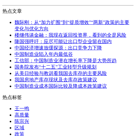
热点文章
魏际刚：从“加力扩围”到“提质增效”“两新”政策的主要
变化与优化方向
楼继伟谈金融：我现在返回投资界，看到的全是风险
隆国强呼吁：应尽可能让出口型企业留在国内
中国经济增速放缓探源：出口竞争力下降
中国制造业陷入年内最低谷
工信部：中国制造业潜在增长率下降是大势所趋
国务院发布“十二五”工业转型升级规划
从美日经验与教训看我国去库存的主要风险
我国房地产库存现状及去库存政策建议
中国制造业成本国际比较及降成本政策建议
热点标签
王一鸣
高质量
陈宗兴
区域
政策