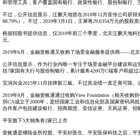
和管理工具，客户覆盖国有银行、政策性银行、股份制银行、
不过，公开信息显示，泛鹏天地曾在2018年12月宣传公司
88.79%）。不过，2019年3月1日，王犀将29.6354万元
根据招股书提供信息，仅2019年前三个季度，北京泛鹏天地科技有
元。
2019年6月，金融壹账通又收购了场景金融服务提供商——
公开信息显示，作为行业内唯一专注于场景金融平台建设和运营
括7家国有大行与股份制银行，累计服务4200万C端客户和超过20
宝润兴业2015年11月挂牌新三板。不过其业绩一直乏善可陈。公司2
2019年8月，金融壹账通通过收购View Foundation（
圳CA成立于2000年，是经国家工业和信息化部及国家密码
合作客户包括建设银行、招商期货、安信证券、天风证券、招
平安旗下5大独角兽2家已上市
壹账通是继陆金所控股、平安好医生、平安医保科技之后，平