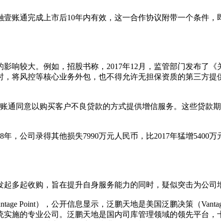
壹账通完成上市后10年内有效，这一合作协议附带一个条件，
响较大。例如，招股书称，2017年12月，监管部门发布了《关于
，将风控等核心业务外包，也不得允许无担保资质的第三方提供
通同意以购买客户不良贷款的方式提供增信服务。这些贷款期限通常为
年，公司录得其他损失7990万元人民币，比2017年猛增540
发起多起收购，旨在提升自身服务能力的同时，疑似突击为公司
nt），公开信息显示，泛鹏天地是美国泛鹏决策（Vantage Point Decis
统实施的专业公司。泛鹏天地是国内司库管理领域的领先平台，