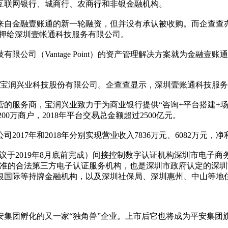
互联网银行、城商行、农商行和非银金融机构。
获得来自金融壹账通的新一轮融资，但并没有承认被收购。而企查
的股权质押给深圳壹帐通科技服务有限公司。
限公司（Vantage Point）的资产管理解决方案就为金融壹
北京宝润兴业科技股份有限公司。企查查显示，深圳壹账通科技服务
的服务商，宝润兴业致力于为商业银行提供“咨询+平台搭建+场
0万商户，2018年平台交易总金额超过2500亿元。
017年和2018年分别实现营业收入7836万元、6082万元，净
相关收购协议于2019年8月底前完成）间接控制数字认证机构深圳市电子
局批准的合法第三方电子认证服务机构，也是深圳市政府认定的深
银国际等持牌金融机构，以及深圳社保局、深圳惠州、中山等地
安集团孵化的又一家“独角兽”企业。上市后它也将成为平安集团