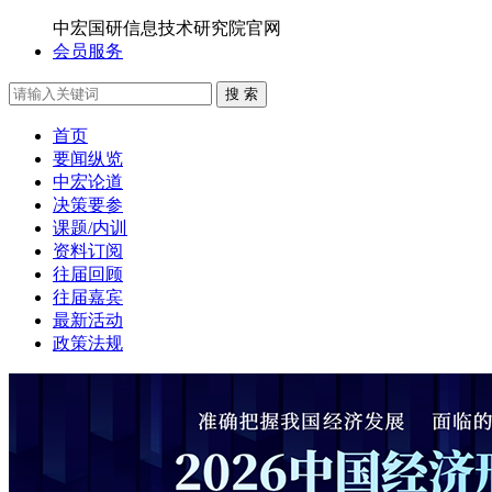
中宏国研信息技术研究院官网
会员服务
搜 索
首页
要闻纵览
中宏论道
决策要参
课题/内训
资料订阅
往届回顾
往届嘉宾
最新活动
政策法规