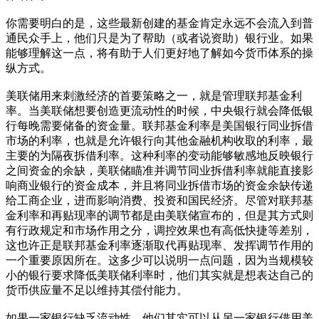
你需要明白的是，这些最新创建的基金肯定永远不会流入到普
通民众手上，他们只是为了帮助（或者说资助）银行业。如果
能够理解这一点，将有助于人们更好地了解如今货币体系的操
纵方式。
美联储用来刺激经济的首要策略之一，就是管理联邦基金利
率。当美联储想要创造更流动性的时候，中央银行就会降低银
行每晚需要储备的资金量。联邦基金利率是美国银行同业拆借
市场的利率，也就是允许银行向其他金融机构收取的利率，最
主要的为隔夜拆借利率。这种利率的变动能够敏感地反映银行
之间资金的余缺，美联储瞄准并调节同业拆借利率就能直接影
响商业银行的资金成本，并且将同业拆借市场的资金余缺传递
给工商企业，进而影响消费、投资和国民经济。尽管对联邦基
金利率和再贴现率的调节都是由美联储宣布的，但是其方式则
有行政规定和市场作用之分，调控效果也有高低快捷等差别，
这也许正是联邦基金利率逐渐取代再贴现率、发挥调节作用的
一个重要原因所在。这多少可以说明一点问题，因为当规模较
小的银行要求降低美联储利率时，他们其实就是想表达自己的
货币供应量不足以维持其偿付能力。
如果一家银行缺乏流动性，他们其实可以从另一家银行借用美