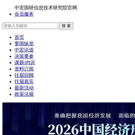
中宏国研信息技术研究院官网
会员服务
搜 索
首页
要闻纵览
中宏论道
决策要参
课题/内训
资料订阅
往届回顾
往届嘉宾
最新活动
政策法规