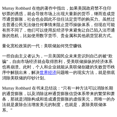
Murray Rothbard 在他的著作中指出，如果美国政府禁不住印
钞票的诱惑，就会导致市场上出现大量新的货币，继而造成货
币通货膨胀，社会也会因此不信任法定货币的购买力。虽然过
去普通公民无法做任何事情来阻止货币操纵体系，但现在可能
有所不同了，他们可以使用反经济学来避免让自己陷入法币通
胀的危机，比如使用数字货币、贵金属和其他易货贸易方式。
量化宽松政策的一代：美联储如何凭空赚钱
一些自由主义者认为，一旦美国民众未来意识到自己的被“欺
骗”，自由市场经济就会取得胜利，受美联储操纵的经济体系
也将崩溃。此时，个人和企业就能从美联储创建的失败货币秩
序中解脱出来，解决
世界经济
问题唯一的现实方法，就是彻底
消除美联储的印钞计划。
Murray Rothbard 在书末总结说：“只有一种方法可以消除长期
的通货膨胀，以及消除这种通货膨胀信贷体系带来的繁荣和萧
条，那就是消除构成和造成通货膨胀的虚假美元，而唯一的办
法就是废除合法增发美元的制度，也就是，废除美联储体
系。”