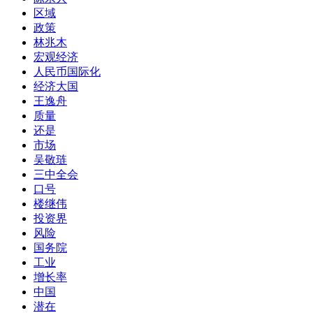
区域
政策
林兆木
宏观经济
人民币国际化
经济大国
王逸舟
质量
还是
市场
吴敬琏
三中全会
口号
楼继伟
投资界
风险
国务院
工业
增长率
中国
潜在