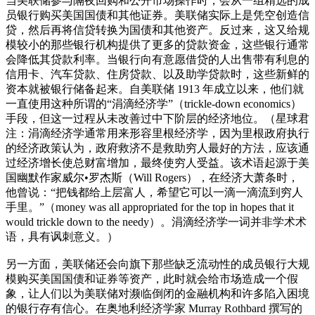
当美联储参与隔夜回购和公开市场操作时，会从一组精选的成
员银行购买美国国债和其他证券。美联储实际上是凭空创造信
贷，然后再将信贷转换为国债和其他资产。反过来，这又给规
模较小的那些银行机构提供了更多的贷款资金，这些银行通常
会降低其贷款利率。当银行向有意愿借贷的人出售带有利息的
信用卡、汽车贷款、住房贷款、以及助学贷款时，这些新鲜的
资本就被银行储备起来。自美联储 1913 年成立以来，他们就
一直使用这种所谓的“涓滴经济学”（trickle-down economics）
手段，但这一过程从未改善过中下阶层的经济地位。（星球君
注：涓滴经济学通常用来形容里根经济学，因为里根政府执行
的经济政策认为，政府救济不是救助穷人最好的方法，应该通
过经济增长使总财富增加，最终使穷人受益。该术语起源于美
国幽默作家威尔•罗杰斯（Will Rogers），在经济大萧条时，
他曾说：“把钱都给上层富人，希望它可以一滴一滴流到穷人
手里。”（money was all appropriated for the top in hopes that it
would trickle down to the needy）。涓滴经济学一词并非学术术
语，具有讽刺意义。）
另一方面，美联储还会向旗下那些缺乏流动性的成员银行大规
模购买美国国债和证券等资产，此时就会给市场造成一个假
象，让人们以为美联储对濒临倒闭的金融机构和许多陷入困境
的银行存有信心。在奥地利经济学家 Murray Rothbard 撰写的