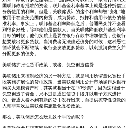
国联邦政府批准的资金，联邦基金利率基本上就是这种拆借业
务所使用的利率。但是，美联储设计的这个利率却被“变相”地
被用于在全美范围内房贷，成为贷款、抵押和信用卡债务的基
准利率。事实上，联邦基金利率降低之后，普通民众并不会看
到很多好处，除非他们是借款人。当美联储降低联邦基金利率
目标的时候，他们实质上是要在银行存款中增加信贷，使银行
想要放出更多贷款。当消费者无法偿还债务的时候，这种恶性
循环就会不断继续，银行会发放更多贷款，以刺激消费主义并
分配更多的债务。
美联储扩张性货币政策，或者、凭空创造信贷
美联储用来控制经济的另一种方法，就是利用所谓量化宽松手
段实施扩展性的货币政策。当美联储利用公开市场操作从银行
购买大规模资产时，其实就相当于在“印钞票”，因为这相当于
凭空创造了资金，只不过是通过信贷手段并以电子方式进行
的。普通人看不到有新的货币发行出来，而提供掠夺性贷款的
人却非常欢迎美联储实施量化宽松政策。
那么，美联储是怎么玩儿这个手段的呢？