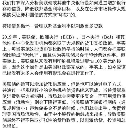
我们打算深入分析美联储或其他中央银行是如何通过增加银行
存款信贷、降低联邦基金利率目标、以及在公开市场操作大规
模购买证券和国债的方式来“印钞”的。
持续债务循环：管理联邦基金利率以刺激更多贷款
2019 年，美联储、欧洲央行（ECB）、日本央行（BoJ）和其
他许多中心化发币机构都采取了大规模的货币宽松政策。事实
上，每当实施这些货币宽松政策举措的时候，人们都会把美联
储比喻成“印钞机”，而且认为美联储只会干印钞票这件事。但
实际上，美联储从来没有用印刷机增发过哪怕 100 美元的钞
票，因为这个操作是由美国财政部完成的。事实上，如今应该
已经没有太多人会使用有形现金在进行支付了。
美联储的确可以增加货币供应量，但是也可以通过电子方式、
并通过一些规模较小的金融机构信贷系统来完成。当通货膨胀
使消费购买力减弱时，市场就会需要更多资金，而可用货币供
应量（流动性）则会下降得更低。当美联储下属银行网络（通
常规模较小）声称储备金不足的时候，他们就会出手，负责管
理美国市场流动性。由于中小银行的抱怨越来越多，导致美联
储最终不得不采取扩张性的货币政策，以刺激信贷、投资和总
体增长。