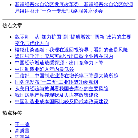
新疆维吾尔自治区发展改革委、新疆维吾尔自治区能源
局组织召开“一企一专班”联络服务座谈会
热点文章
魏际刚：从“加力扩围”到“提质增效”“两新”政策的主要
变化与优化方向
楼继伟谈金融：我现在返回投资界，看到的全是风险
隆国强呼吁：应尽可能让出口型企业留在国内
中国经济增速放缓探源：出口竞争力下降
中国制造业陷入年内最低谷
工信部：中国制造业潜在增长率下降是大势所趋
国务院发布“十二五”工业转型升级规划
从美日经验与教训看我国去库存的主要风险
我国房地产库存现状及去库存政策建议
中国制造业成本国际比较及降成本政策建议
热点标签
王一鸣
高质量
陈宗兴