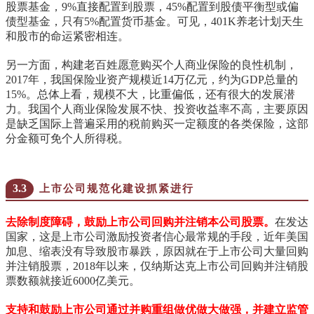
股票基金，
9%
直接配置到股票，
45%
配置到股债平衡型或偏
债型基金，只有
5%
配置货币基金。可见，
401K
养老计划天生
和股市的命运紧密相连。
另一方面，构建老百姓愿意购买个人商业保险的良性机制，
2017
年，我国保险业资产规模近
14
万亿元，约为
GDP
总量的
15%
。总体上看，规模不大，比重偏低，还有很大的发展潜
力。我国个人商业保险发展不快、投资收益率不高，主要原因
是缺乏国际上普遍采用的税前购买一定额度的各类保险，这部
分金额可免个人所得税。
3.3
上市公司规范化建设抓紧进行
去除制度障碍，鼓励上市公司回购并注销本公司股票。
在发达
国家，这是上市公司激励投资者信心最常规的手段，近年美国
加息、缩表没有导致股市暴跌，原因就在于上市公司大量回购
并注销股票，
2018
年以来，仅纳斯达克上市公司回购并注销股
票数额就接近
6000
亿美元。
支持和鼓励上市公司通过并购重组做优做大做强，并建立监管