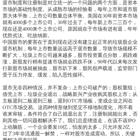
退市制度和注册制是对立统一的一个问题的两个方面，是资本
市场的基础性制度。从成熟市场的经验看，每年上市和退市股
票大体平衡，上市公司数量总体平衡。美国在
30
年前资本市场
就有
4000
多个上市公司，
30
年过去了，每年新上市二三百个，
现在还是
4000
来个上市公司。原因就在于市场有进有退，年年
优胜劣汰、吐故纳新。
中国股市的要害在于直到现在还没有建立起正常的垃圾股企业
退市机制，每年上市数量远远高于退市数量，导致市场规模不
断扩大，垃圾上市公司越来越多，股市投资重点分散，易跌难
涨，新股发行稍有提速市场就会跌跌不休，
90
年代以来每次发
行新股市场就被抽血，股市趴下来，股民怨声载道，监管部门
受于压力停发、缓发，陷入恶性循环。
退市无非四种情况，并不复杂：上市公司破产的；股权重组；
借壳上市，垃圾企业退出，战略新兴产业收购其股权上市；从
主板退到二板退到三板，退到
OTC
市场板，变成企业之间在
OTC
市场交易。这四种情形做到坚定不移地制度化，用不着
谁来审核，条件符合了自己就退出去了，注册制就能出来，否
则其他一切问题都解决不了。我们总是绕道走，在该不该
IPO
上动脑筋，一个企业要发
10
亿，怕发的太多，只允许发
2
亿，
过了
3
年非流通股一解禁，一样对股市造成震动。所以，关键