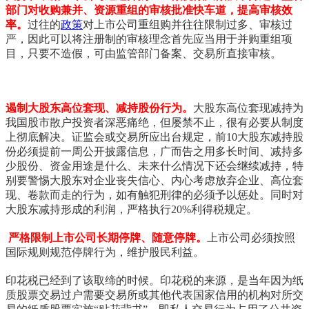
部门对收购兼并、资源重组的审核批准快车道，提高审核效
率。
过往的
政策
对上市公司重组购并往往限制过多、审核过
严，因此可以将注册制的审核理念首先应当用于并购重组项
目，只要不造假，可由监管部门备案、交易所直接审核。
遏制大股东高位套现、减持股份行为。
大股东高位套现减持为
我国股市散户投资者深恶痛绝，但屡禁不止，很有必要从制度
上彻底解决。证监会或交易所应出台规定，前
10
大股东减持股
份必须提前一周公开披露信息，广而告之用多长时间、减持多
少股份、资金用途是什么、未来什么情况下还会继续减持，特
别要警惕大股东对企业丧失信心、内心考虑放弃企业、高位套
现、卷款而走的行为，如有触犯刑律的必须予以惩处。同时对
大股东减持形成的利润，严格执行
20%
利得税规定。
严格限制上市公司长期停牌、随意停牌。
上市公司必须按照
国际规则规范停牌行为，维护股民利益。
印花税已经到了该取缔的时候。印花税的来源，是当年因为纸
质股票交易过户需要交易所或其他代表国家信用的机构对所交