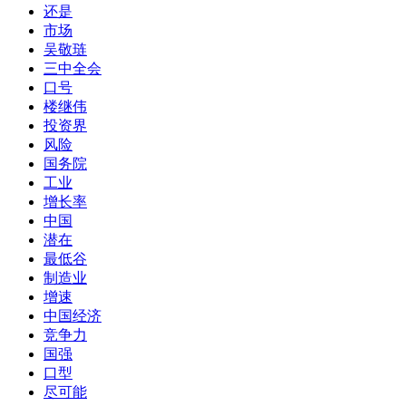
还是
市场
吴敬琏
三中全会
口号
楼继伟
投资界
风险
国务院
工业
增长率
中国
潜在
最低谷
制造业
增速
中国经济
竞争力
国强
口型
尽可能