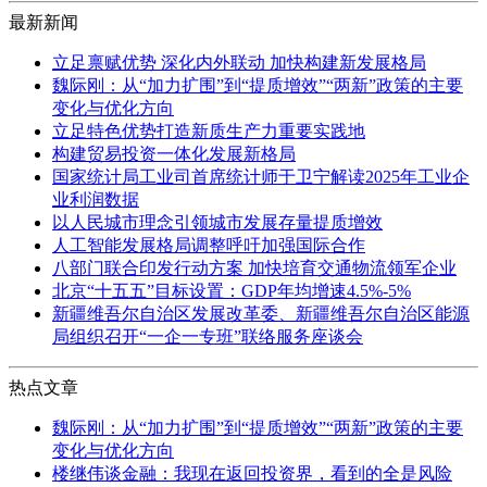
最新新闻
立足禀赋优势 深化内外联动 加快构建新发展格局
魏际刚：从“加力扩围”到“提质增效”“两新”政策的主要
变化与优化方向
立足特色优势打造新质生产力重要实践地
构建贸易投资一体化发展新格局
国家统计局工业司首席统计师于卫宁解读2025年工业企
业利润数据
以人民城市理念引领城市发展存量提质增效
人工智能发展格局调整呼吁加强国际合作
八部门联合印发行动方案 加快培育交通物流领军企业
北京“十五五”目标设置：GDP年均增速4.5%-5%
新疆维吾尔自治区发展改革委、新疆维吾尔自治区能源
局组织召开“一企一专班”联络服务座谈会
热点文章
魏际刚：从“加力扩围”到“提质增效”“两新”政策的主要
变化与优化方向
楼继伟谈金融：我现在返回投资界，看到的全是风险