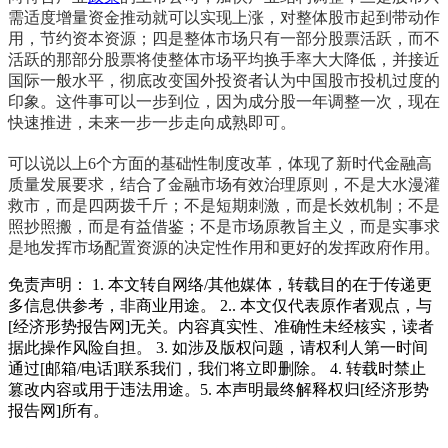
需适度增量资金推动就可以实现上涨，对整体股市起到带动作
用，节约资本资源；四是整体市场只有一部分股票活跃，而不
活跃的那部分股票将使整体市场平均换手率大大降低，并接近
国际一般水平，彻底改变国外投资者认为中国股市投机过度的
印象。这件事可以一步到位，因为成分股一年调整一次，现在
快速推进，未来一步一步走向成熟即可。
可以说以上
6
个方面的基础性制度改革，体现了新时代金融高
质量发展要求，结合了金融市场有效治理原则，不是大水漫灌
救市，而是四两拨千斤；不是短期刺激，而是长效机制；不是
照抄照搬，而是有益借鉴；不是市场原教旨主义，而是实事求
是地发挥市场配置资源的决定性作用和更好的发挥政府作用。
免责声明： 1. 本文转自网络/其他媒体，转载目的在于传递更
多信息供参考，非商业用途。 2.. 本文仅代表原作者观点，与
[经济形势报告网]无关。内容真实性、准确性未经核实，读者
据此操作风险自担。 3. 如涉及版权问题，请权利人第一时间
通过[邮箱/电话]联系我们，我们将立即删除。 4. 转载时禁止
篡改内容或用于违法用途。5. 本声明最终解释权归[经济形势
报告网]所有。