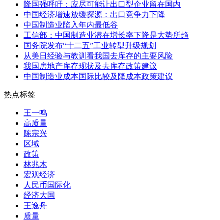
隆国强呼吁：应尽可能让出口型企业留在国内
中国经济增速放缓探源：出口竞争力下降
中国制造业陷入年内最低谷
工信部：中国制造业潜在增长率下降是大势所趋
国务院发布“十二五”工业转型升级规划
从美日经验与教训看我国去库存的主要风险
我国房地产库存现状及去库存政策建议
中国制造业成本国际比较及降成本政策建议
热点标签
王一鸣
高质量
陈宗兴
区域
政策
林兆木
宏观经济
人民币国际化
经济大国
王逸舟
质量