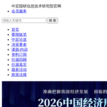
中宏国研信息技术研究院官网
会员服务
搜 索
首页
要闻纵览
中宏论道
决策要参
课题/内训
资料订阅
往届回顾
往届嘉宾
最新活动
政策法规