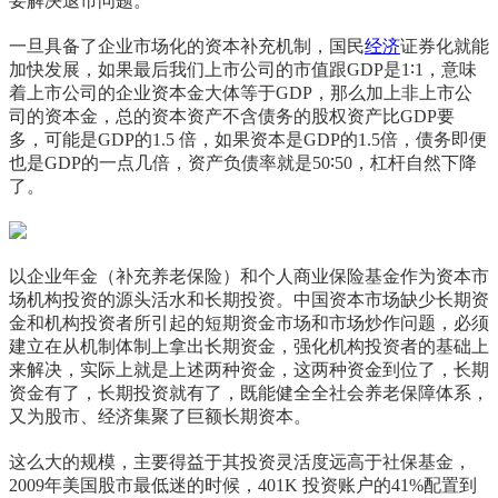
要解决退市问题。
一旦具备了企业市场化的资本补充机制，国民
经济
证券化就能
加快发展，如果最后我们上市公司的市值跟
GDP
是
1
∶
1
，意味
着上市公司的企业资本金大体等于
GDP
，那么加上非上市公
司的资本金，总的资本资产不含债务的股权资产比
GDP
要
多，可能是
GDP
的
1.5
倍，如果资本是
GDP
的
1.5
倍，债务即便
也是
GDP
的一点几倍，资产负债率就是
50
∶
50
，杠杆自然下降
了。
以企业年金（补充养老保险）和个人商业保险基金作为资本市
场机构投资的源头活水和长期投资。中国资本市场缺少长期资
金和机构投资者所引起的短期资金市场和市场炒作问题，必须
建立在从机制体制上拿出长期资金，强化机构投资者的基础上
来解决，实际上就是上述两种资金，这两种资金到位了，长期
资金有了，长期投资就有了，既能健全全社会养老保障体系，
又为股市、经济集聚了巨额长期资本。
这么大的规模，主要得益于其投资灵活度远高于社保基金，
2009
年美国股市最低迷的时候，
401K
投资账户的
41%
配置到