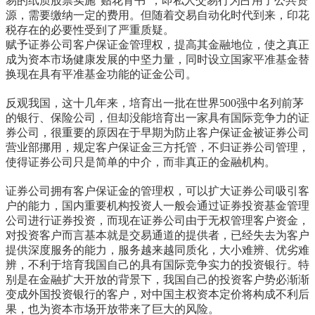
易的纸质股票实施“贴花背书”，即私人交易行为占用了公共资
源，需要缴纳一定的费用。但随着交易自动化时代到来，印花
税存在的必要性受到了严重质疑。
赋予证券公司客户保证金管理权，提高其金融地位，使之真正
成为资本市场健康发展的中坚力量，同时设立国家平准基金替
换现在具有平准基金功能的证金公司。
反观我国，这十几年来，培育出一批在世界
500
强中名列前茅
的银行、保险公司，但却没能培育出一家具有国际竞争力的证
券公司，很重要的原因在于早期为防止客户保证金被证券公司
营业部挪用，规定客户保证金三方托管，不归证券公司管理，
使得证券公司只是简单的中介，而非真正的金融机构。
证券公司拥有客户保证金的管理权，可以扩大证券公司吸引客
户的能力，国内重要机构投资人一般会通过证券投资基金管理
公司进行证券投资，而现在证券公司由于无权管理客户资金，
对投资客户而言基本就是交易通道的提供者，已经失去为客户
提供深度服务的能力，服务越来越同质化，大小难辨、优劣难
辨，不利于培育我国自己的具有国际竞争实力的投资银行。特
别是在金融扩大开放的背景下，我国自己的投资客户势必渐渐
变成外国投资银行的客户，对中国主权资本定价将构成不利后
果，也为资本市场开放带来了巨大的风险。