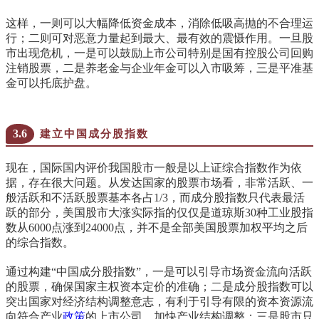
这样，一则可以大幅降低资金成本，消除低吸高抛的不合理运
行；二则可对恶意力量起到最大、最有效的震慑作用。一旦股
市出现危机，一是可以鼓励上市公司特别是国有控股公司回购
注销股票，二是养老金与企业年金可以入市吸筹，三是平准基
金可以托底护盘。
3.6
建立中国成分股指数
现在，国际国内评价我国股市一般是以上证综合指数作为依
据，存在很大问题。从发达国家的股票市场看，非常活跃、一
般活跃和不活跃股票基本各占
1/3
，而成分股指数只代表最活
跃的部分，美国股市大涨实际指的仅仅是道琼斯
30
种工业股指
数从
6000
点涨到
24000
点，并不是全部美国股票加权平均之后
的综合指数。
通过构建“中国成分股指数”，一是可以引导市场资金流向活跃
的股票，确保国家主权资本定价的准确；二是成分股指数可以
突出国家对经济结构调整意志，有利于引导有限的资本资源流
向符合产业
政策
的上市公司，加快产业结构调整；三是股市只