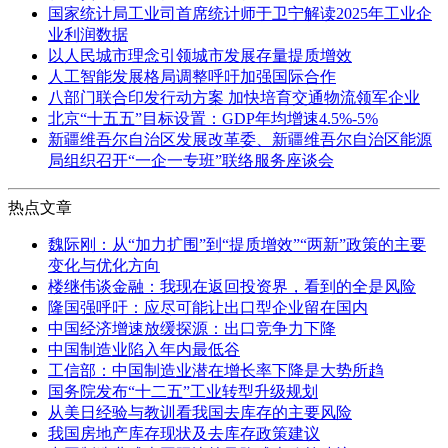
国家统计局工业司首席统计师于卫宁解读2025年工业企
业利润数据
以人民城市理念引领城市发展存量提质增效
人工智能发展格局调整呼吁加强国际合作
八部门联合印发行动方案 加快培育交通物流领军企业
北京“十五五”目标设置：GDP年均增速4.5%-5%
新疆维吾尔自治区发展改革委、新疆维吾尔自治区能源
局组织召开“一企一专班”联络服务座谈会
热点文章
魏际刚：从“加力扩围”到“提质增效”“两新”政策的主要
变化与优化方向
楼继伟谈金融：我现在返回投资界，看到的全是风险
隆国强呼吁：应尽可能让出口型企业留在国内
中国经济增速放缓探源：出口竞争力下降
中国制造业陷入年内最低谷
工信部：中国制造业潜在增长率下降是大势所趋
国务院发布“十二五”工业转型升级规划
从美日经验与教训看我国去库存的主要风险
我国房地产库存现状及去库存政策建议