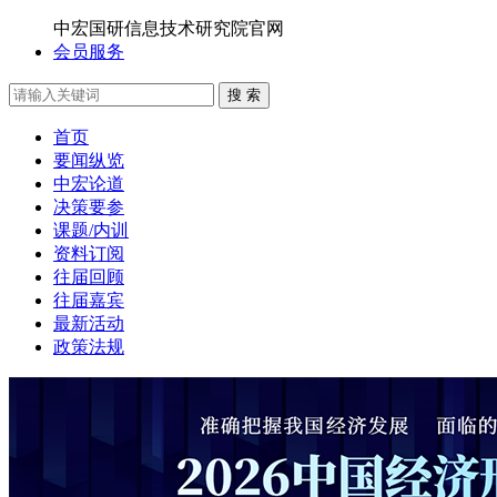
中宏国研信息技术研究院官网
会员服务
搜 索
首页
要闻纵览
中宏论道
决策要参
课题/内训
资料订阅
往届回顾
往届嘉宾
最新活动
政策法规