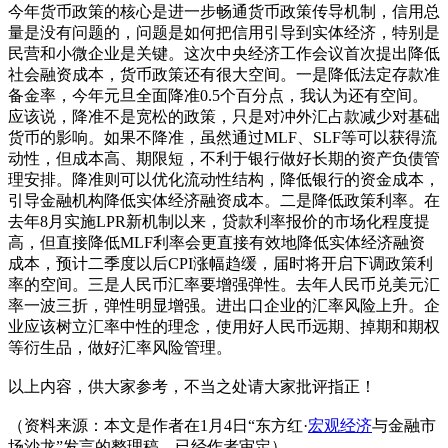
今年货币政策的核心是进一步畅通货币政策传导机制，信用总
量是没有问题的，问题是如何把信用引导到实体经济，特别是
民营和小微企业是关键。这次中央经济工作会议首次提出降低
社会融资成本，货币政策还有很大空间。一是降低法定存款准
备金率，今年元旦全面降准0.5个百分点，我认为还有空间。
应该说，降准不是宽松的政策，只是对冲外汇占款减少对基础
货币的影响。如果不降准，虽然通过MLF、SLF等可以获得流
动性，但成本高、期限短，不利于银行做好长期的资产负债管
理安排。降准则可以优化流动性结构，降低银行的资金成本，
引导金融机构降低实体经济融资成本。二是降低政策利率。在
去年8月实施LPR新机制以来，贷款利率报价的市场化程度提
高，但直接降低MLF利率会更直接有效地降低实体经济融资
成本，预计二季度以后CPI涨幅趋缓，届时将开启下调政策利
率的空间。三是人民币汇率要增强弹性。去年人民币兑美元汇
率一波三折，弹性明显增强。进出口企业的汇率风险上升。企
业应该树立汇率中性的理念，使用好人民币远期、掉期和期权
等衍生品，做好汇率风险管理。
以上内容，供大家参考，不当之处请大家批评指正！
（资料来源：本文是作者在1月4日“东方红·
宏观经济
与金融市
场沙龙”发言的整理稿，已经作者审定）