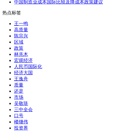
中国制造业成本国际比较及降成本政策建议
热点标签
王一鸣
高质量
陈宗兴
区域
政策
林兆木
宏观经济
人民币国际化
经济大国
王逸舟
质量
还是
市场
吴敬琏
三中全会
口号
楼继伟
投资界