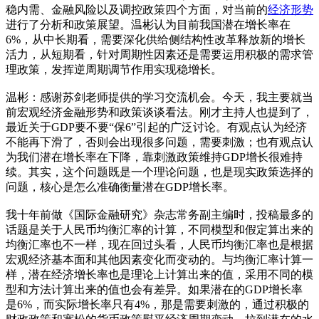
稳内需、金融风险以及调控政策四个方面，对当前的
经济形势
进行了分析和政策展望。温彬认为目前我国潜在增长率在
6%，从中长期看，需要深化供给侧结构性改革释放新的增长
活力，从短期看，针对周期性因素还是需要运用积极的需求管
理政策，发挥逆周期调节作用实现稳增长。
温彬：感谢苏剑老师提供的学习交流机会。今天，我主要就当
前宏观经济金融形势和政策谈谈看法。刚才主持人也提到了，
最近关于GDP要不要“保6”引起的广泛讨论。有观点认为经济
不能再下滑了，否则会出现很多问题，需要刺激；也有观点认
为我们潜在增长率在下降，靠刺激政策维持GDP增长很难持
续。其实，这个问题既是一个理论问题，也是现实政策选择的
问题，核心是怎么准确衡量潜在GDP增长率。
我十年前做《国际金融研究》杂志常务副主编时，投稿最多的
话题是关于人民币均衡汇率的计算，不同模型和假定算出来的
均衡汇率也不一样，现在回过头看，人民币均衡汇率也是根据
宏观经济基本面和其他因素变化而变动的。与均衡汇率计算一
样，潜在经济增长率也是理论上计算出来的值，采用不同的模
型和方法计算出来的值也会有差异。如果潜在的GDP增长率
是6%，而实际增长率只有4%，那是需要刺激的，通过积极的