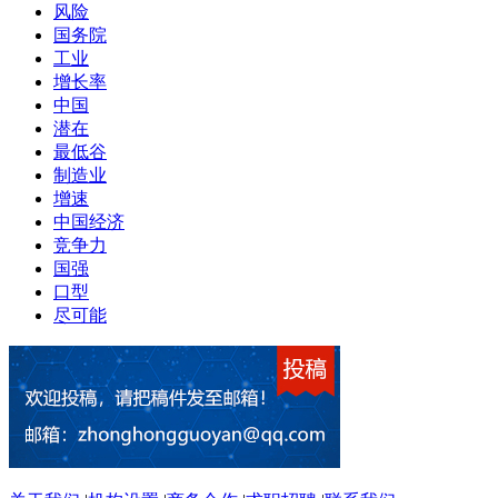
风险
国务院
工业
增长率
中国
潜在
最低谷
制造业
增速
中国经济
竞争力
国强
口型
尽可能