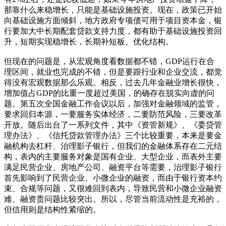
那靠什么来稳增长，只能是基础设施投资。现在，政策已开始
向基础设施方面倾斜，地方政府专项债可用于项目资本金，银
行要加大中长期配套贷款支持力度，都有助于基础设施投资回
升，短期实现稳增长，长期补短板、优化结构。
但现在的问题是，从宏观角度看数据都不错，GDP运行在合
理区间，就业也完成的不错，但是要跟行业和企业交流，都觉
得没有宏观数据那么乐观。相反，过去几年金融业增长很快，
增加值占GDP的比重一度超过美国，的确存在脱实向虚的问
题。第五次全国金融工作会议以后，加强对金融领域的监管，
要求回归本源，一要服务实体经济，二要防范风险，三要改革
开放。随后出台了一系列文件，其中《资管新规》、《委贷管
理办法》、《信托贷款管理办法》三个比较重要，本来是要金
融机构去杠杆、治理影子银行，但我们的金融体系存在二元结
构，表内的主要服务对象是国有企业、大型企业，而表外主要
满足民营企业、房地产公司、融资平台等需要，治理影子银行
首先影响到了民营企业、小微企业的融资，而由于银行资本约
束、合规等问题，又很难回到表内，导致民营和小微企业融资
难、融资贵问题比较突出。所以，尽管当前流动性是充裕的，
但信用则是结构性紧缩的。