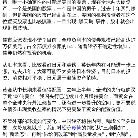
错。唯一不确定性的可能是美国的股票，现在全球两大硬资
产，一个是美国的股票，一个是中国的房子，过去十年买到赚
到，但是美国的股市已经高高在上，美国的机构投资者在这个
位置买股票也比较慎重，一旦出现“黑天鹅”事件，股市就会出
现剧烈波动。
债市应该表现不错？目前，全球负利率的债券规模已经高达17
万亿美元，占全部债券余额的1/4，随着经济不确定性增加，
债券仍然有投资的机会。
从汇率来看，比较看好日元和英镑，英镑年内有可能进一步上
涨。过去几年，大家可能不太关注日本经济，目前日本的投
资、消费相对平稳，日元属于避险资产范畴。
黄金从中长期来看值得配置，去年上半年，全球的央行就购买
了近400吨黄金，我国央行已连续11个月增持黄金，而黄金在
整个全球央行外汇储备中，还有进一步提升的空间，更不要说
在债券出现负收益率的情况下更突显了黄金的配置价值。
不管外部的环境如何变化，中国经济稳住内需、稳增长至关重
要。次贷危机以后，我们对
经济形势
的判断从“三期叠加”，
到“新常态”、再到“供给侧改革”到“高质量发展”，到“六稳”，