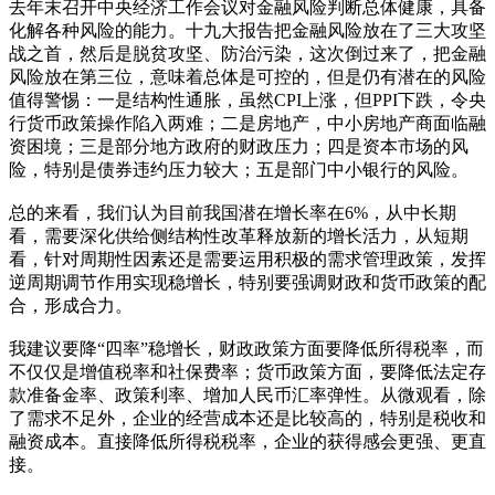
去年末召开中央经济工作会议对金融风险判断总体健康，具备
化解各种风险的能力。十九大报告把金融风险放在了三大攻坚
战之首，然后是脱贫攻坚、防治污染，这次倒过来了，把金融
风险放在第三位，意味着总体是可控的，但是仍有潜在的风险
值得警惕：一是结构性通胀，虽然CPI上涨，但PPI下跌，令央
行货币政策操作陷入两难；二是房地产，中小房地产商面临融
资困境；三是部分地方政府的财政压力；四是资本市场的风
险，特别是债券违约压力较大；五是部门中小银行的风险。
总的来看，我们认为目前我国潜在增长率在6%，从中长期
看，需要深化供给侧结构性改革释放新的增长活力，从短期
看，针对周期性因素还是需要运用积极的需求管理政策，发挥
逆周期调节作用实现稳增长，特别要强调财政和货币政策的配
合，形成合力。
我建议要降“四率”稳增长，财政政策方面要降低所得税率，而
不仅仅是增值税率和社保费率；货币政策方面，要降低法定存
款准备金率、政策利率、增加人民币汇率弹性。从微观看，除
了需求不足外，企业的经营成本还是比较高的，特别是税收和
融资成本。直接降低所得税税率，企业的获得感会更强、更直
接。