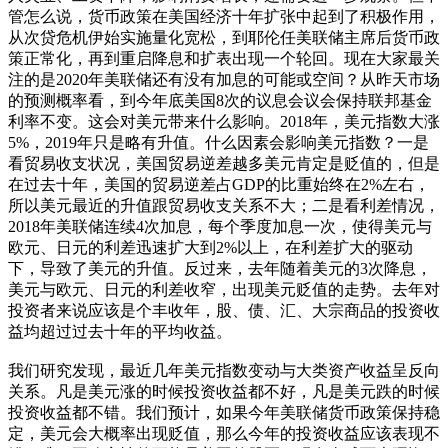
管怎么说，货币政策在美国经济十年扩张中起到了积极作用，
从次贷危机伊始实施量化宽松，到耶伦任美联储主席后货币政
策正常化，再到重启降息和扩表出现一个轮回。现在大家最关
注的是2020年美联储还有没有加息的可能或空间？从昨天市场
的预测概率看，到今年底美国8次的议息会议会保持联邦基金
利率不变。这会对美元带来什么影响。2018年，美元指数大涨
5%，2019年只是略有升值。什么因素会影响美元指数？一是
看贸易收支状况，美国贸易逆差越多美元肯定是贬值的，但是
在过去十年，美国的贸易逆差占GDP的比重始终在2%左右，
所以美元最近的升值跟贸易收支关系不大；二是看利差情况，
2018年美联储连续4次加息，每个季度加息一次，使得美元与
欧元、日元的利差迅速扩大到2%以上，在利差扩大的驱动
下，导致了美元的升值。反过来，去年随着美元的3次降息，
美元与欧元、日元的利差收窄，出现美元贬值的走势。去年对
投资者来说应该是个丰收年，股、债、汇、大宗商品的投资收
益均超过过去十年的平均收益。
我们研究发现，最近几年美元指数变动与大类资产收益呈反向
关系。凡是美元涨的时候投资收益都不好，凡是美元跌的时候
投资收益都不错。我们预计，如果今年美联储货币政策保持稳
定，美元会大概率出现贬值，那么今年的投资收益应该表现不