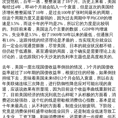
次贷危机，百年一遇，整整衰退了18个月。历史上来看，美国
每经过4年，即48个月就会陷入一个衰退，但是这次的美国经
济增长整整延续了10年，是过去100年扩张时间最长的周期，
但这个周期力度又是最弱的，因为过去周期中平均GDP的增
速是3.5%，而这十年的平均是2%，所以它的力度是比较弱
的。到目前来看，美国这几个主要的数据，GDP年均增速
2%，失业率是3.5%，创了1969年50年以来的最低，但通胀只
有1.6%，这跟传统的经济理论是矛盾的，当实现充分就业以
后一定会出现通货膨胀，尽管美国、日本的就业状况都不错，
但仍处于低通胀、甚至通缩的局面，这个确实是需要理论上去
讨论的，这也跟我们今天沙龙的负利率主题也是高度相关的。
去年，美国一度出现国债收益率倒挂的情况，3个月的国债收
益率超过了10年期的国债收益率，根据过往的经验，如果倒挂
持续下去，意味着美国未来6到12个月会陷入衰退，所以在去
年美联储连续三次降息，进行防御性降息应对可能出现的衰
退，应该说效果有所显现，因为目前这个收益率曲线重新转正
了。目前美国经济的情况到底怎么样呢？从积极的方面看，消
费还比较强劲，这个红的线是密歇根消费信心指数，基本是近
十年来最高点；从不利的方面看，制造业比较疲弱。下阶段，
究竟是消费保持旺盛带动制造业回升，还是制造业低迷导致工
人失业、工资下降，影响消费增长，还需要进一步观察。但不