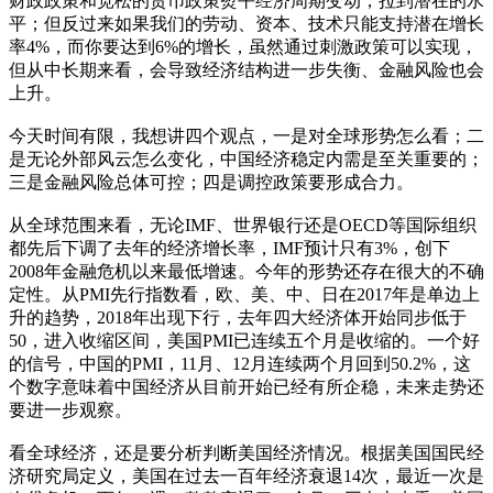
财政政策和宽松的货币政策熨平经济周期变动，拉到潜在的水
平；但反过来如果我们的劳动、资本、技术只能支持潜在增长
率4%，而你要达到6%的增长，虽然通过刺激政策可以实现，
但从中长期来看，会导致经济结构进一步失衡、金融风险也会
上升。
今天时间有限，我想讲四个观点，一是对全球形势怎么看；二
是无论外部风云怎么变化，中国经济稳定内需是至关重要的；
三是金融风险总体可控；四是调控政策要形成合力。
从全球范围来看，无论IMF、世界银行还是OECD等国际组织
都先后下调了去年的经济增长率，IMF预计只有3%，创下
2008年金融危机以来最低增速。今年的形势还存在很大的不确
定性。从PMI先行指数看，欧、美、中、日在2017年是单边上
升的趋势，2018年出现下行，去年四大经济体开始同步低于
50，进入收缩区间，美国PMI已连续五个月是收缩的。一个好
的信号，中国的PMI，11月、12月连续两个月回到50.2%，这
个数字意味着中国经济从目前开始已经有所企稳，未来走势还
要进一步观察。
看全球经济，还是要分析判断美国经济情况。根据美国国民经
济研究局定义，美国在过去一百年经济衰退14次，最近一次是