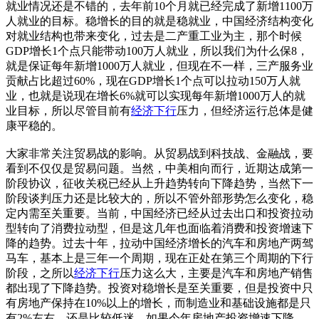
就业情况还是不错的，去年前10个月就已经完成了新增1100万
人就业的目标。稳增长的目的就是稳就业，中国经济结构变化
对就业结构也带来变化，过去是二产重工业为主，那个时候
GDP增长1个点只能带动100万人就业，所以我们为什么保8，
就是保证每年新增1000万人就业，但现在不一样，三产服务业
贡献占比超过60%，现在GDP增长1个点可以拉动150万人就
业，也就是说现在增长6%就可以实现每年新增1000万人的就
业目标，所以尽管目前有
经济下行
压力，但经济运行总体是健
康平稳的。
大家非常关注贸易战的影响。从贸易战到科技战、金融战，要
看到不仅仅是贸易问题。当然，中美相向而行，近期达成第一
阶段协议，征收关税已经从上升趋势转向下降趋势，当然下一
阶段谈判压力还是比较大的，所以不管外部形势怎么变化，稳
定内需至关重要。当前，中国经济已经从过去出口和投资拉动
型转向了消费拉动型，但是这几年也面临着消费和投资增速下
降的趋势。过去十年，拉动中国经济增长的汽车和房地产两驾
马车，基本上是三年一个周期，现在正处在第三个周期的下行
阶段，之所以
经济下行
压力这么大，主要是汽车和房地产销售
都出现了下降趋势。投资对稳增长是至关重要，但是投资中只
有房地产保持在10%以上的增长，而制造业和基础设施都是只
有2%左右，还是比较低迷，如果今年房地产投资增速下降，